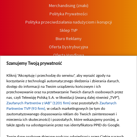
Merchandising (znaki)
Polityka Prywatności
Polityka przeciwdziałania nadużyciom i korupcji
Sklep TVP
Biuro Reklamy
Oferta Dystrybucyjna
Oferta Handlowa
Dostępność
Szanujemy Twoją prywatność
Moje zgody
Kliknij "Akceptuję i przechodzę do serwisu", aby wyrazić zgody na
Procedura zgłoszeń wewnętrznych
korzystanie z technologii automatycznego śledzenia i zbierania danych,
dostęp do informacji na Twoim urządzeniu końcowym i ich
przechowywanie oraz na przetwarzanie Twoich danych osobowych przez
nas, czyli Telewizję Polską S.A. w likwidacji (zwaną dalej również „TVP”),
Zaufanych Partnerów z IAB* (1201 firm)
oraz pozostałych
Zaufanych
Partnerów TVP (93 firm)
, w celach marketingowych (w tym do
zautomatyzowanego dopasowania reklam do Twoich zainteresowań i
mierzenia ich skuteczności) i pozostałych, które wskazujemy poniżej, a
także zgody na udostępnianie przez nas identyfikatora PPID do Google.
Twoje dane osobowe zbierane podczas odwiedzania przez Ciebie naszych