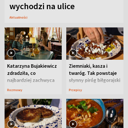
wychodzi na ulice
Aktualności
Katarzyna Bujakiewicz
Ziemniaki, kasza i
zdradziła, co
twaróg. Tak powstaje
najbardziej zachwyca
słynny piróg biłgorajski
ją w Lublinie
Rozmowy
Przepisy