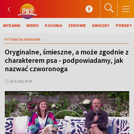
WYDANIA
WIDEO
KUCHNIA
ZDROWIE
GWIAZDY
PORADY
PYTANIE NA ŚNIADANIE
Oryginalne, śmieszne, a może zgodnie z
charakterem psa - podpowiadamy, jak
nazwać czworonoga
26.05.2022, 06:59