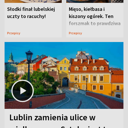
Słodki finał lubelskiej
Mięso, kiełbasa i
uczty to racuchy!
kiszony ogórek. Ten
forszmak to prawdziwa
uczta
Przepisy
Przepisy
Lublin zamienia ulice w