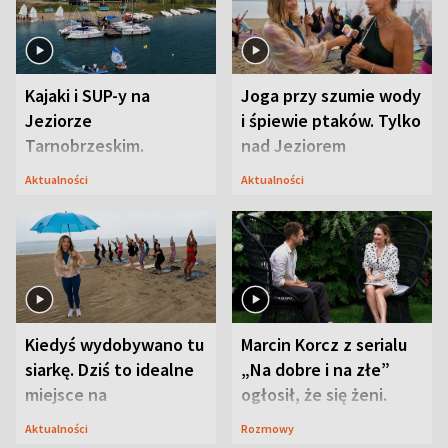
Kajaki i SUP-y na
Joga przy szumie wody
Jeziorze
i śpiewie ptaków. Tylko
Tarnobrzeskim.
nad Jeziorem
Przyrodnicy zwracają
Tarnobrzeskim
Aktualności
Aktualności
uwagę na coś jeszcze
Kiedyś wydobywano tu
Marcin Korcz z serialu
siarkę. Dziś to idealne
„Na dobre i na złe”
miejsce na
ogłosił, że się żeni.
wypoczynek
Zdradził, co zmienił
Aktualności
Rozmowy
syn