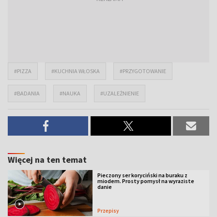
#PIZZA
#KUCHNIA WŁOSKA
#PRZYGOTOWANIE
#BADANIA
#NAUKA
#UZALEŻNIENIE
Więcej na ten temat
Pieczony ser koryciński na buraku z
miodem. Prosty pomysł na wyraziste
danie
Przepisy