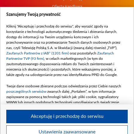
Oferta Handlowa
Dostępność
Szanujemy Twoją prywatność
Moje zgody
Kliknij "Akceptuję i przechodzę do serwisu", aby wyrazić zgody na
Procedura zgłoszeń wewnętrznych
korzystanie z technologii automatycznego śledzenia i zbierania danych,
dostęp do informacji na Twoim urządzeniu końcowym i ich
przechowywanie oraz na przetwarzanie Twoich danych osobowych przez
nas, czyli Telewizję Polską S.A. w likwidacji (zwaną dalej również „TVP”),
Zaufanych Partnerów z IAB* (1201 firm)
oraz pozostałych
Zaufanych
Partnerów TVP (93 firm)
, w celach marketingowych (w tym do
zautomatyzowanego dopasowania reklam do Twoich zainteresowań i
mierzenia ich skuteczności) i pozostałych, które wskazujemy poniżej, a
także zgody na udostępnianie przez nas identyfikatora PPID do Google.
Twoje dane osobowe zbierane podczas odwiedzania przez Ciebie naszych
poszczególnych serwisów
zwanych dalej „Portalem”, w tym informacje
zapisywane za pomocą technologii takich jak: pliki cookie, sygnalizatory
WWW lub innych podobnych technologii umożliwiających świadczenie
dopasowanych i bezpiecznych usług, personalizację treści oraz reklam,
udostępnianie funkcji mediów społecznościowych oraz analizowanie ruchu
Akceptuję i przechodzę do serwisu
w Internecie.
Twoje dane osobowe zbierane podczas odwiedzania przez Ciebie
Ustawienia zaawansowane