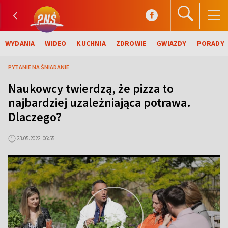
WYDANIA
WIDEO
KUCHNIA
ZDROWIE
GWIAZDY
PORADY
PYTANIE NA ŚNIADANIE
Naukowcy twierdzą, że pizza to
najbardziej uzależniająca potrawa.
Dlaczego?
23.05.2022, 06:55