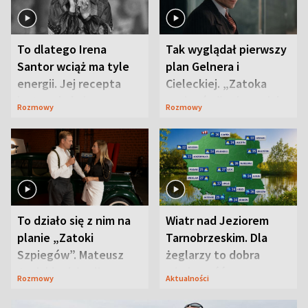
To dlatego Irena
Tak wyglądał pierwszy
Santor wciąż ma tyle
plan Gelnera i
energii. Jej recepta
Cieleckiej. „Zatoka
jest zaskakująco
szpiegów” od razu ich
Rozmowy
Rozmowy
prosta
zaskoczyła
To działo się z nim na
Wiatr nad Jeziorem
planie „Zatoki
Tarnobrzeskim. Dla
Szpiegów”. Mateusz
żeglarzy to dobra
Janicki odsłonił
wiadomość
Rozmowy
Aktualności
aktorski sekret