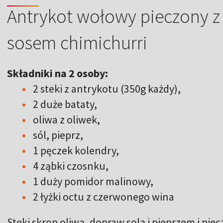
Antrykot wołowy pieczony z 
sosem chimichurri
Składniki na 2 osoby:
2 steki z antrykotu (350g każdy),
2 duże bataty,
oliwa z oliwek,
sól, pieprz,
1 pęczek kolendry,
4 ząbki czosnku,
1 duży pomidor malinowy,
2 łyżki octu z czerwonego wina
Steki skrop oliwą, dopraw solą i pieprzem i pi