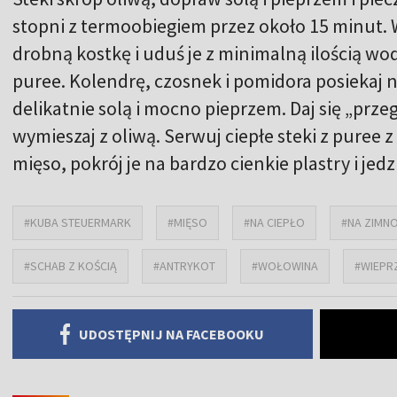
stopni z termoobiegiem przez około 15 minut. W
drobną kostkę i uduś je z minimalną ilością wod
puree. Kolendrę, czosnek i pomidora posiekaj 
delikatnie solą i mocno pieprzem. Daj się „prze
wymieszaj z oliwą. Serwuj ciepłe steki z puree z
mięso, pokrój je na bardzo cienkie plastry i je
#KUBA STEUERMARK
#MIĘSO
#NA CIEPŁO
#NA ZIMN
#SCHAB Z KOŚCIĄ
#ANTRYKOT
#WOŁOWINA
#WIEPR
UDOSTĘPNIJ NA FACEBOOKU