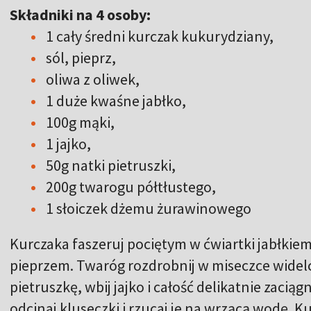
Składniki na 4 osoby:
1 cały średni kurczak kukurydziany,
sól, pieprz,
oliwa z oliwek,
1 duże kwaśne jabłko,
100g mąki,
1 jajko,
50g natki pietruszki,
200g twarogu półtłustego,
1 słoiczek dżemu żurawinowego
Kurczaka faszeruj pociętym w ćwiartki jabłkiem
pieprzem. Twaróg rozdrobnij w miseczce widel
pietruszkę, wbij jajko i całość delikatnie zaciąg
odcinaj kluseczki i rzucaj je na wrzącą wodę. K