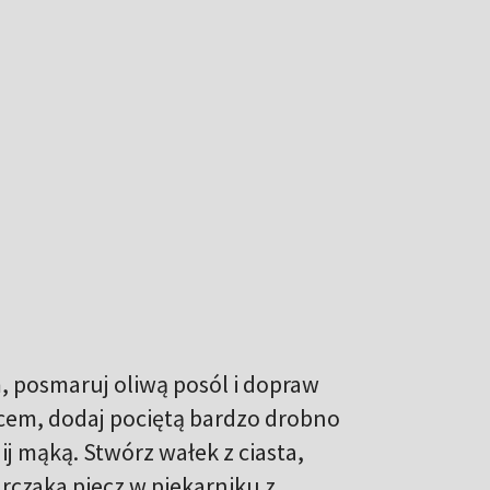
, posmaruj oliwą posól i dopraw
cem, dodaj pociętą bardzo drobno
nij mąką. Stwórz wałek z ciasta,
urczaka piecz w piekarniku z