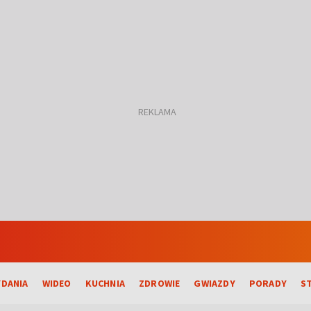
DANIA
WIDEO
KUCHNIA
ZDROWIE
GWIAZDY
PORADY
S