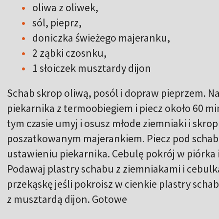
oliwa z oliwek,
sól, pieprz,
doniczka świeżego majeranku,
2 ząbki czosnku,
1 słoiczek musztardy dijon
Schab skrop oliwą, posól i dopraw pieprzem. N
piekarnika z termoobiegiem i piecz około 60 m
tym czasie umyj i osusz młode ziemniaki i skrop 
poszatkowanym majerankiem. Piecz pod scha
ustawieniu piekarnika. Cebulę pokrój w piórka i
Podawaj plastry schabu z ziemniakami i cebulk
przekąskę jeśli pokroisz w cienkie plastry scha
z musztardą dijon. Gotowe