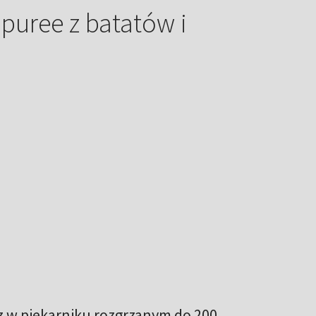
puree z batatów i
ecz w piekarniku rozgrzanym do 200