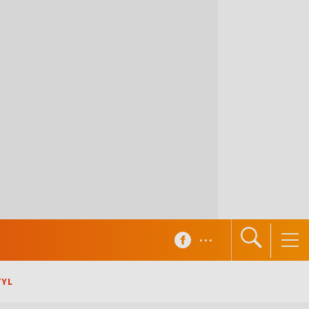
...
TYL