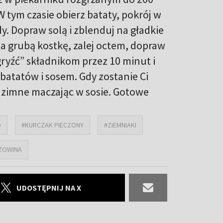
 tym czasie obierz bataty, pokrój w
y. Dopraw solą i zblenduj na gładkie
na grubą kostkę, zalej octem, dopraw
gryźć” składnikom przez 10 minut i
 batatów i sosem. Gdy zostanie Ci
dz zimne maczając w sosie. Gotowe
O
#KURCZAK PIECZONY
#ZIEMNIAKI
ZOWINA
UDOSTĘPNIJ NA X