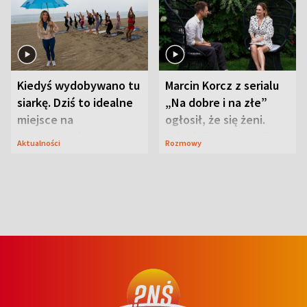
Kiedyś wydobywano tu
Marcin Korcz z serialu
siarkę. Dziś to idealne
„Na dobre i na złe”
miejsce na
ogłosił, że się żeni.
wypoczynek
Zdradził, co zmienił
Aktualności
Rozmowy
syn