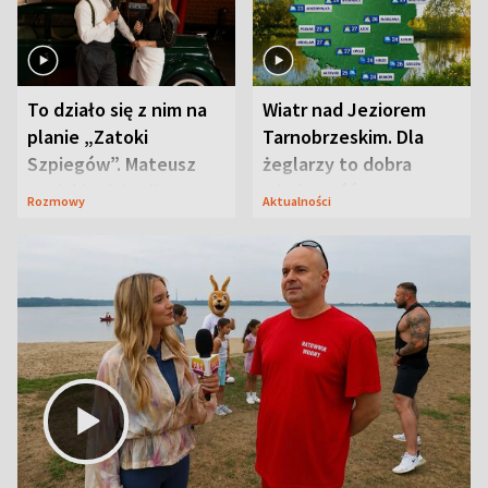
To działo się z nim na
Wiatr nad Jeziorem
planie „Zatoki
Tarnobrzeskim. Dla
Szpiegów”. Mateusz
żeglarzy to dobra
Janicki odsłonił
wiadomość
Rozmowy
Aktualności
aktorski sekret