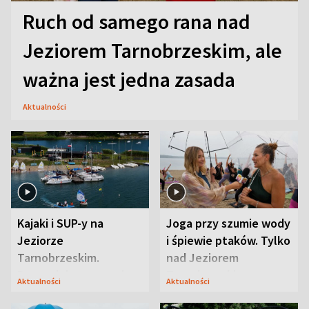
Ruch od samego rana nad
Jeziorem Tarnobrzeskim, ale
ważna jest jedna zasada
Aktualności
Kajaki i SUP-y na
Joga przy szumie wody
Jeziorze
i śpiewie ptaków. Tylko
Tarnobrzeskim.
nad Jeziorem
Przyrodnicy zwracają
Tarnobrzeskim
Aktualności
Aktualności
uwagę na coś jeszcze