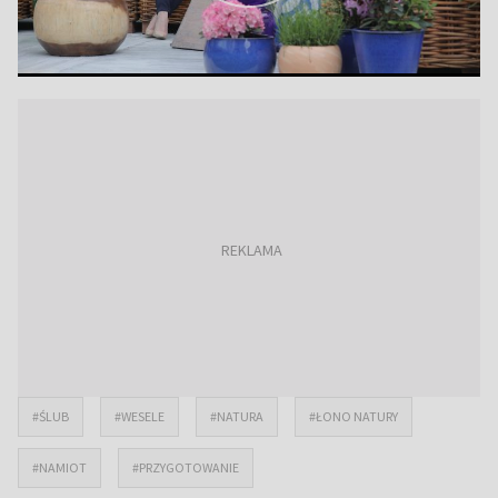
#ŚLUB
#WESELE
#NATURA
#ŁONO NATURY
#NAMIOT
#PRZYGOTOWANIE