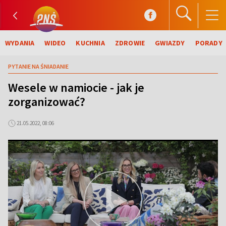
WYDANIA
WIDEO
KUCHNIA
ZDROWIE
GWIAZDY
PORADY
PYTANIE NA ŚNIADANIE
Wesele w namiocie - jak je
zorganizować?
21.05.2022, 08:06