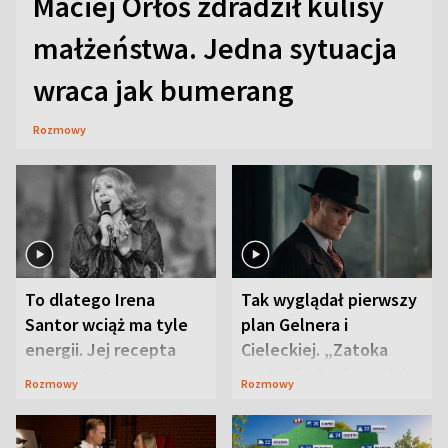
Maciej Orłoś zdradził kulisy
małżeństwa. Jedna sytuacja
wraca jak bumerang
Rozmowy
To dlatego Irena
Tak wyglądał pierwszy
Santor wciąż ma tyle
plan Gelnera i
energii. Jej recepta
Cieleckiej. „Zatoka
jest zaskakująco
szpiegów” od razu ich
Rozmowy
Rozmowy
prosta
zaskoczyła