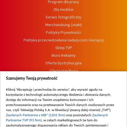
Program dla prasy
Dla mediów
Serwis fotograficzny
Merchandising (znaki)
Polityka Prywatności
Polityka przeciwdziałania nadużyciom i korupcji
Sklep TVP
Biuro Reklamy
Oferta Dystrybucyjna
Oferta Handlowa
Dostępność
Szanujemy Twoją prywatność
Moje zgody
Kliknij "Akceptuję i przechodzę do serwisu", aby wyrazić zgody na
Procedura zgłoszeń wewnętrznych
korzystanie z technologii automatycznego śledzenia i zbierania danych,
dostęp do informacji na Twoim urządzeniu końcowym i ich
przechowywanie oraz na przetwarzanie Twoich danych osobowych przez
nas, czyli Telewizję Polską S.A. w likwidacji (zwaną dalej również „TVP”),
Zaufanych Partnerów z IAB* (1201 firm)
oraz pozostałych
Zaufanych
Partnerów TVP (93 firm)
, w celach marketingowych (w tym do
zautomatyzowanego dopasowania reklam do Twoich zainteresowań i