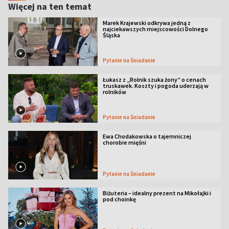
Więcej na ten temat
Marek Krajewski odkrywa jedną z
najciekawszych miejscowości Dolnego
Śląska
Pytanie na Śniadanie
Łukasz z „Rolnik szuka żony” o cenach
truskawek. Koszty i pogoda uderzają w
rolników
Pytanie na Śniadanie
Ewa Chodakowska o tajemniczej
chorobie mięśni
Pytanie na Śniadanie
Biżuteria – idealny prezent na Mikołajki i
pod choinkę