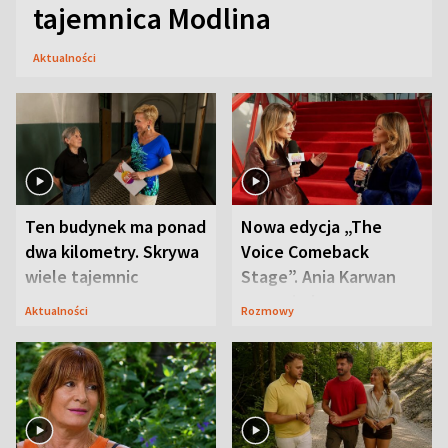
tajemnica Modlina
Aktualności
Ten budynek ma ponad
Nowa edycja „The
dwa kilometry. Skrywa
Voice Comeback
wiele tajemnic
Stage”. Ania Karwan
zapowiada
Aktualności
Rozmowy
niespodzianki