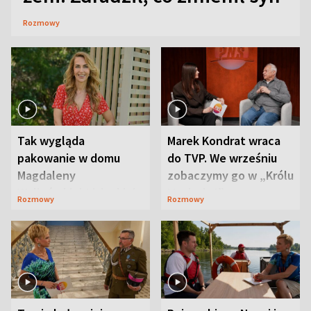
Rozmowy
Tak wygląda
Marek Kondrat wraca
pakowanie w domu
do TVP. We wrześniu
Magdaleny
zobaczymy go w „Królu
Waligórskiej-Lisieckiej.
Maciusiu I”
Rozmowy
Rozmowy
Mąż nie odpuszcza