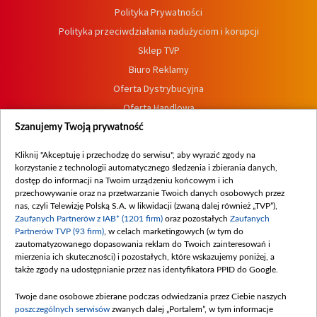
Polityka Prywatności
Polityka przeciwdziałania nadużyciom i korupcji
Sklep TVP
Biuro Reklamy
Oferta Dystrybucyjna
Oferta Handlowa
Dostępność
Szanujemy Twoją prywatność
Moje zgody
Kliknij "Akceptuję i przechodzę do serwisu", aby wyrazić zgody na
Procedura zgłoszeń wewnętrznych
korzystanie z technologii automatycznego śledzenia i zbierania danych,
dostęp do informacji na Twoim urządzeniu końcowym i ich
przechowywanie oraz na przetwarzanie Twoich danych osobowych przez
nas, czyli Telewizję Polską S.A. w likwidacji (zwaną dalej również „TVP”),
Zaufanych Partnerów z IAB* (1201 firm)
oraz pozostałych
Zaufanych
Partnerów TVP (93 firm)
, w celach marketingowych (w tym do
zautomatyzowanego dopasowania reklam do Twoich zainteresowań i
mierzenia ich skuteczności) i pozostałych, które wskazujemy poniżej, a
także zgody na udostępnianie przez nas identyfikatora PPID do Google.
Twoje dane osobowe zbierane podczas odwiedzania przez Ciebie naszych
poszczególnych serwisów
zwanych dalej „Portalem”, w tym informacje