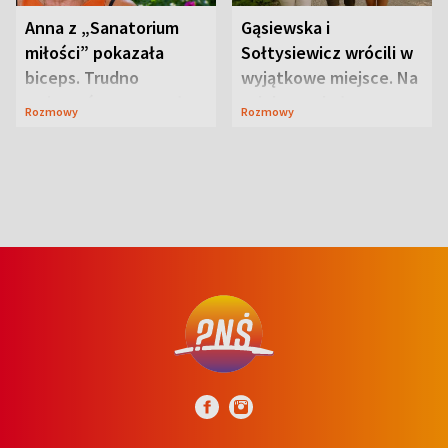
Anna z „Sanatorium
Gąsiewska i
miłości” pokazała
Sołtysiewicz wrócili w
biceps. Trudno
wyjątkowe miejsce. Na
uwierzyć, co przeszła
szlaku czekał
Rozmowy
Rozmowy
wcześniej
niedźwiedź