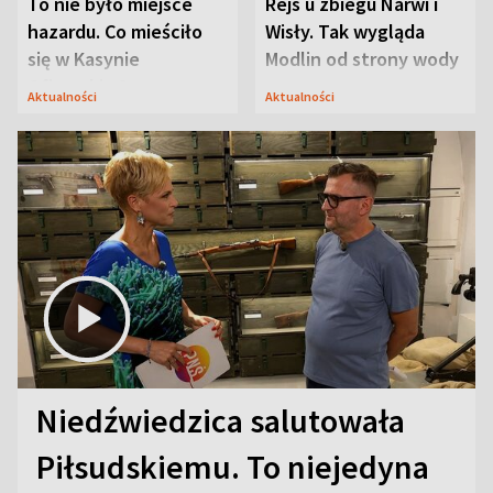
To nie było miejsce
Rejs u zbiegu Narwi i
hazardu. Co mieściło
Wisły. Tak wygląda
się w Kasynie
Modlin od strony wody
Oficerskim?
Aktualności
Aktualności
Niedźwiedzica salutowała
Piłsudskiemu. To niejedyna