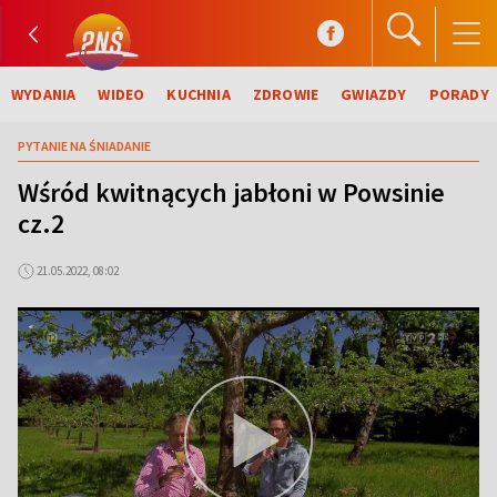
WYDANIA
WIDEO
KUCHNIA
ZDROWIE
GWIAZDY
PORADY
PYTANIE NA ŚNIADANIE
Wśród kwitnących jabłoni w Powsinie
cz.2
21.05.2022, 08:02