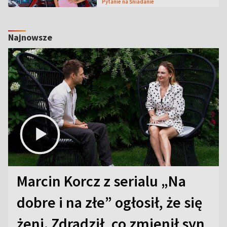
Pytanie na Śniadanie
Najnowsze
Marcin Korcz z serialu „Na
dobre i na złe” ogłosił, że się
żeni. Zdradził, co zmienił syn