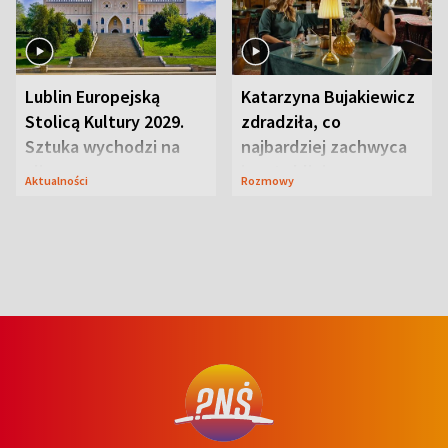
Lublin Europejską
Katarzyna Bujakiewicz
Stolicą Kultury 2029.
zdradziła, co
Sztuka wychodzi na
najbardziej zachwyca
ulice
ją w Lublinie
Aktualności
Rozmowy