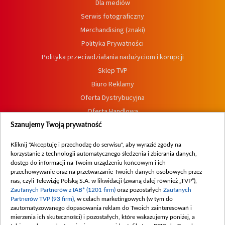
Dla mediów
Serwis fotograficzny
Merchandising (znaki)
Polityka Prywatności
Polityka przeciwdziałania nadużyciom i korupcji
Sklep TVP
Biuro Reklamy
Oferta Dystrybucyjna
Oferta Handlowa
Dostępność
Szanujemy Twoją prywatność
Moje zgody
Kliknij "Akceptuję i przechodzę do serwisu", aby wyrazić zgody na
Procedura zgłoszeń wewnętrznych
korzystanie z technologii automatycznego śledzenia i zbierania danych,
dostęp do informacji na Twoim urządzeniu końcowym i ich
przechowywanie oraz na przetwarzanie Twoich danych osobowych przez
nas, czyli Telewizję Polską S.A. w likwidacji (zwaną dalej również „TVP”),
Zaufanych Partnerów z IAB* (1201 firm)
oraz pozostałych
Zaufanych
Partnerów TVP (93 firm)
, w celach marketingowych (w tym do
zautomatyzowanego dopasowania reklam do Twoich zainteresowań i
mierzenia ich skuteczności) i pozostałych, które wskazujemy poniżej, a