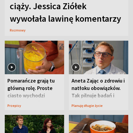
ciąży. Jessica Ziółek
wywołała lawinę komentarzy
Rozmowy
Pomarańcze grają tu
Aneta Zając o zdrowiu i
główną rolę. Proste
natłoku obowiązków.
ciasto wychodzi
Tak pilnuje badań i
wyjątkowo wilgotne
wizyt
Przepisy
Planuję długie życie