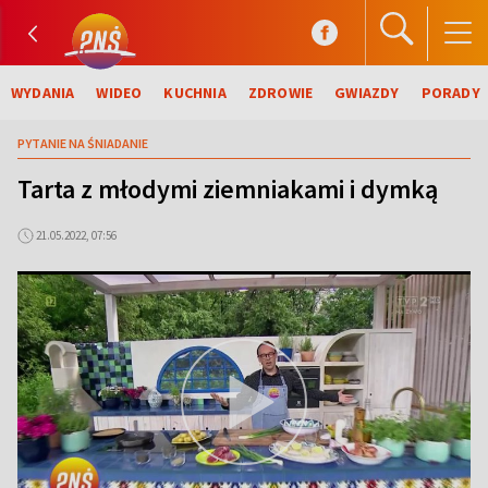
WYDANIA
WIDEO
KUCHNIA
ZDROWIE
GWIAZDY
PORADY
PYTANIE NA ŚNIADANIE
Tarta z młodymi ziemniakami i dymką
21.05.2022, 07:56