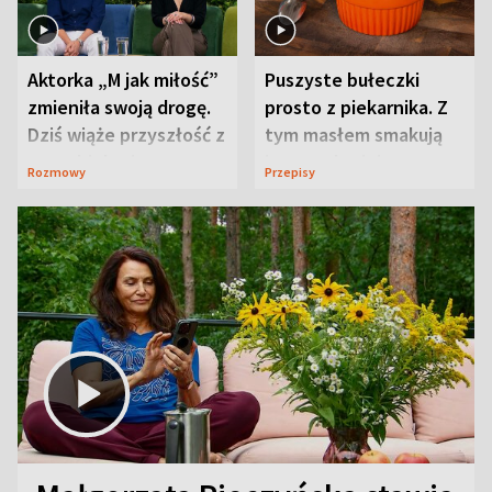
Aktorka „M jak miłość”
Puszyste bułeczki
zmieniła swoją drogę.
prosto z piekarnika. Z
Dziś wiąże przyszłość z
tym masłem smakują
neurobiologią
jeszcze lepiej
Rozmowy
Przepisy