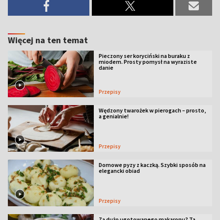
Więcej na ten temat
Pieczony ser koryciński na buraku z
miodem. Prosty pomysł na wyraziste
danie
Przepisy
Wędzony twarożek w pierogach – prosto,
a genialnie!
Przepisy
Domowe pyzy z kaczką. Szybki sposób na
elegancki obiad
Przepisy
Za dużo ugotowanego makaronu? Ta