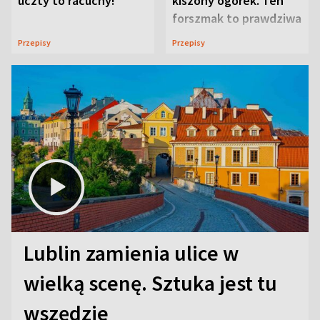
uczty to racuchy!
kiszony ogórek. Ten
forszmak to prawdziwa
uczta
Przepisy
Przepisy
Lublin zamienia ulice w
wielką scenę. Sztuka jest tu
wszędzie