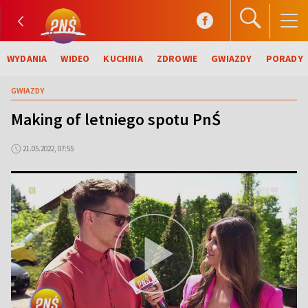
WYDANIA
WIDEO
KUCHNIA
ZDROWIE
GWIAZDY
PORADY
GWIAZDY
Making of letniego spotu PnŚ
21.05.2022, 07:55