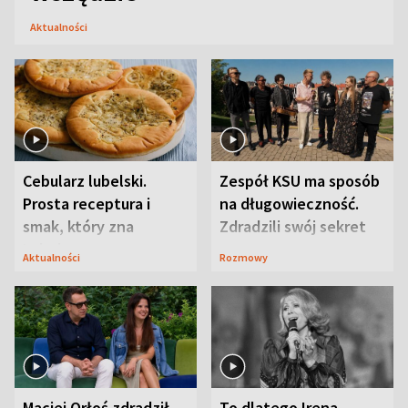
Aktualności
Cebularz lubelski.
Zespół KSU ma sposób
Prosta receptura i
na długowieczność.
smak, który zna
Zdradzili swój sekret
Lubelszczyzna
Aktualności
Rozmowy
Maciej Orłoś zdradził
To dlatego Irena