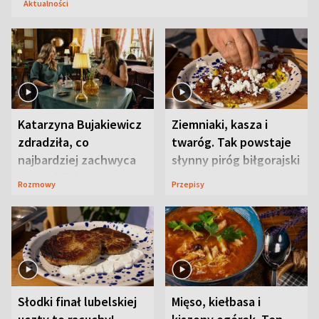
Aktualności
Katarzyna Bujakiewicz
Ziemniaki, kasza i
zdradziła, co
twaróg. Tak powstaje
najbardziej zachwyca
słynny piróg biłgorajski
ją w Lublinie
Rozmowy
Przepisy
Słodki finał lubelskiej
Mięso, kiełbasa i