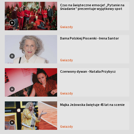
Czas na świąteczne emocje! „Pytanie na
śniadanie” prezentuje wyjątkowy spot
Gwiazdy
Dama Polskiej Piosenki - Irena Santor
Gwiazdy
Czerwony dywan - Natalia Przybysz
Gwiazdy
Majka Jeżowska świętuje 45 lat na scenie
Gwiazdy