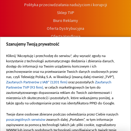
Polityka przeciwdziałania nadużyciom i korupcji
Sklep TVP
Biuro Reklamy
Oferta Dystrybucyjna
Oferta Handlowa
Dostępność
Szanujemy Twoją prywatność
Moje zgody
Kliknij "Akceptuję i przechodzę do serwisu", aby wyrazić zgody na
Procedura zgłoszeń wewnętrznych
korzystanie z technologii automatycznego śledzenia i zbierania danych,
dostęp do informacji na Twoim urządzeniu końcowym i ich
przechowywanie oraz na przetwarzanie Twoich danych osobowych przez
nas, czyli Telewizję Polską S.A. w likwidacji (zwaną dalej również „TVP”),
Zaufanych Partnerów z IAB* (1201 firm)
oraz pozostałych
Zaufanych
Partnerów TVP (93 firm)
, w celach marketingowych (w tym do
zautomatyzowanego dopasowania reklam do Twoich zainteresowań i
mierzenia ich skuteczności) i pozostałych, które wskazujemy poniżej, a
także zgody na udostępnianie przez nas identyfikatora PPID do Google.
Twoje dane osobowe zbierane podczas odwiedzania przez Ciebie naszych
poszczególnych serwisów
zwanych dalej „Portalem”, w tym informacje
zapisywane za pomocą technologii takich jak: pliki cookie, sygnalizatory
WWW lub innych podobnych technologii umożliwiających świadczenie