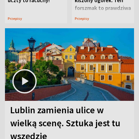
uczty to racuchy!
kiszony ogórek. Ten
forszmak to prawdziwa
uczta
Przepisy
Przepisy
Lublin zamienia ulice w
wielką scenę. Sztuka jest tu
wszędzie