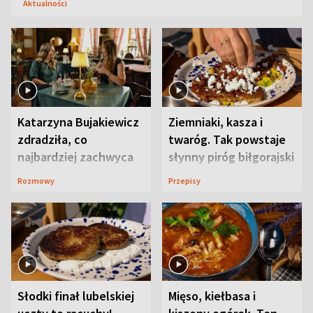
Aktualności
Katarzyna Bujakiewicz
Ziemniaki, kasza i
zdradziła, co
twaróg. Tak powstaje
najbardziej zachwyca
słynny piróg biłgorajski
ją w Lublinie
Rozmowy
Przepisy
Słodki finał lubelskiej
Mięso, kiełbasa i