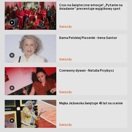
Czas na świąteczne emocje! „Pytanie na
śniadanie” prezentuje wyjątkowy spot
Gwiazdy
Dama Polskiej Piosenki - Irena Santor
Gwiazdy
Czerwony dywan - Natalia Przybysz
Gwiazdy
Majka Jeżowska świętuje 45 lat na scenie
Gwiazdy