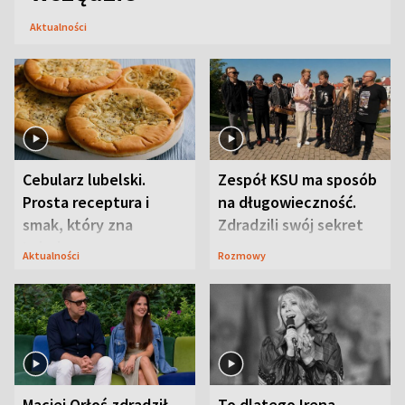
Aktualności
Cebularz lubelski.
Zespół KSU ma sposób
Prosta receptura i
na długowieczność.
smak, który zna
Zdradzili swój sekret
Lubelszczyzna
Aktualności
Rozmowy
Maciej Orłoś zdradził
To dlatego Irena