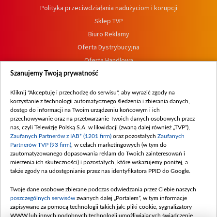
Polityka przeciwdziałania nadużyciom i korupcji
Sklep TVP
Biuro Reklamy
Oferta Dystrybucyjna
Oferta Handlowa
Dostępność
Szanujemy Twoją prywatność
Moje zgody
Kliknij "Akceptuję i przechodzę do serwisu", aby wyrazić zgody na
Procedura zgłoszeń wewnętrznych
korzystanie z technologii automatycznego śledzenia i zbierania danych,
dostęp do informacji na Twoim urządzeniu końcowym i ich
przechowywanie oraz na przetwarzanie Twoich danych osobowych przez
nas, czyli Telewizję Polską S.A. w likwidacji (zwaną dalej również „TVP”),
Zaufanych Partnerów z IAB* (1201 firm)
oraz pozostałych
Zaufanych
Partnerów TVP (93 firm)
, w celach marketingowych (w tym do
zautomatyzowanego dopasowania reklam do Twoich zainteresowań i
mierzenia ich skuteczności) i pozostałych, które wskazujemy poniżej, a
także zgody na udostępnianie przez nas identyfikatora PPID do Google.
Twoje dane osobowe zbierane podczas odwiedzania przez Ciebie naszych
poszczególnych serwisów
zwanych dalej „Portalem”, w tym informacje
zapisywane za pomocą technologii takich jak: pliki cookie, sygnalizatory
WWW lub innych podobnych technologii umożliwiających świadczenie