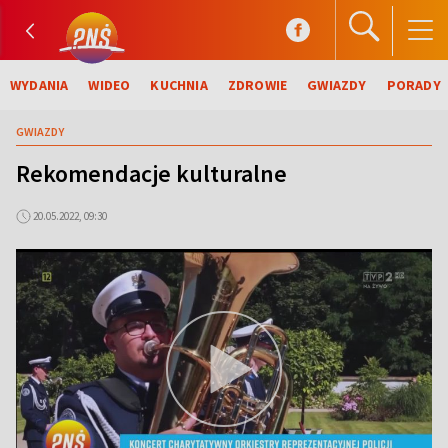
WYDANIA
WIDEO
KUCHNIA
ZDROWIE
GWIAZDY
PORADY
GWIAZDY
Rekomendacje kulturalne
20.05.2022, 09:30