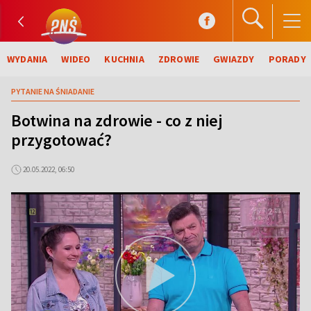
WYDANIA
WIDEO
KUCHNIA
ZDROWIE
GWIAZDY
PORADY
PYTANIE NA ŚNIADANIE
Botwina na zdrowie - co z niej
przygotować?
20.05.2022, 06:50