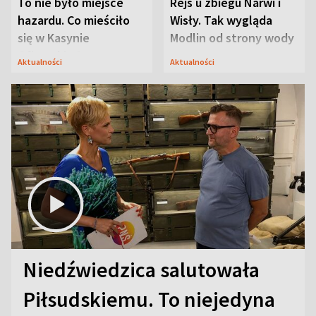
To nie było miejsce
Rejs u zbiegu Narwi i
hazardu. Co mieściło
Wisły. Tak wygląda
się w Kasynie
Modlin od strony wody
Oficerskim?
Aktualności
Aktualności
Niedźwiedzica salutowała
Piłsudskiemu. To niejedyna