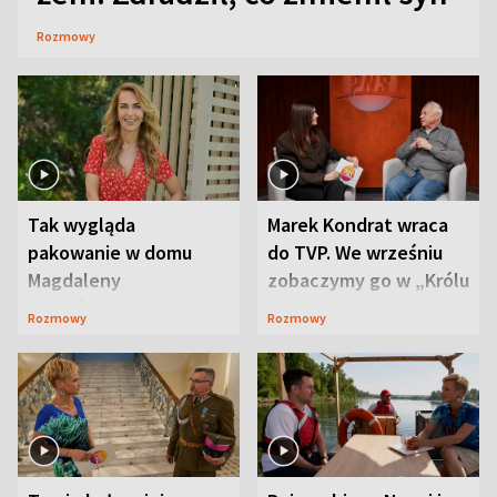
Rozmowy
Tak wygląda
Marek Kondrat wraca
pakowanie w domu
do TVP. We wrześniu
Magdaleny
zobaczymy go w „Królu
Waligórskiej-Lisieckiej.
Maciusiu I”
Rozmowy
Rozmowy
Mąż nie odpuszcza