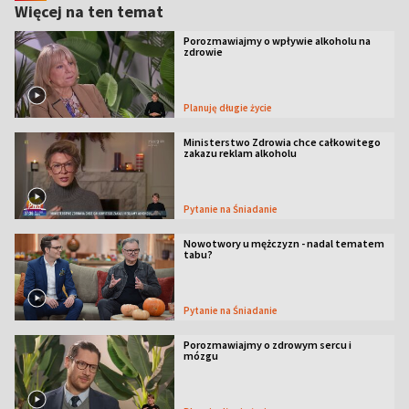
Więcej na ten temat
Porozmawiajmy o wpływie alkoholu na
zdrowie
Planuję długie życie
Ministerstwo Zdrowia chce całkowitego
zakazu reklam alkoholu
Pytanie na Śniadanie
Nowotwory u mężczyzn - nadal tematem
tabu?
Pytanie na Śniadanie
Porozmawiajmy o zdrowym sercu i
mózgu