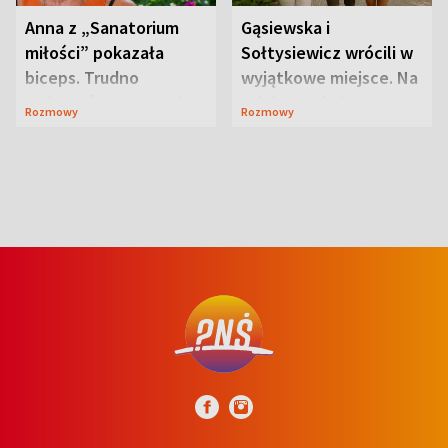
Anna z „Sanatorium
Gąsiewska i
miłości” pokazała
Sołtysiewicz wrócili w
biceps. Trudno
wyjątkowe miejsce. Na
uwierzyć, co przeszła
szlaku czekał
Rozmowy
Rozmowy
wcześniej
niedźwiedź