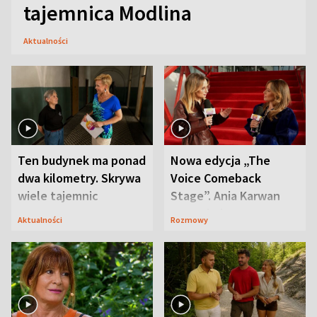
tajemnica Modlina
Aktualności
Ten budynek ma ponad
Nowa edycja „The
dwa kilometry. Skrywa
Voice Comeback
wiele tajemnic
Stage”. Ania Karwan
zapowiada
Aktualności
Rozmowy
niespodzianki