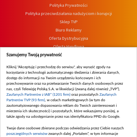
Polityka Prywatności
Polityka przeciwdziałania nadużyciom i korupcji
Sklep TVP
Biuro Reklamy
Oferta Dystrybucyjna
Oferta Handlowa
Dostępność
Szanujemy Twoją prywatność
Moje zgody
Kliknij "Akceptuję i przechodzę do serwisu", aby wyrazić zgody na
Procedura zgłoszeń wewnętrznych
korzystanie z technologii automatycznego śledzenia i zbierania danych,
dostęp do informacji na Twoim urządzeniu końcowym i ich
przechowywanie oraz na przetwarzanie Twoich danych osobowych przez
nas, czyli Telewizję Polską S.A. w likwidacji (zwaną dalej również „TVP”),
Zaufanych Partnerów z IAB* (1201 firm)
oraz pozostałych
Zaufanych
Partnerów TVP (93 firm)
, w celach marketingowych (w tym do
zautomatyzowanego dopasowania reklam do Twoich zainteresowań i
mierzenia ich skuteczności) i pozostałych, które wskazujemy poniżej, a
także zgody na udostępnianie przez nas identyfikatora PPID do Google.
Twoje dane osobowe zbierane podczas odwiedzania przez Ciebie naszych
poszczególnych serwisów
zwanych dalej „Portalem”, w tym informacje