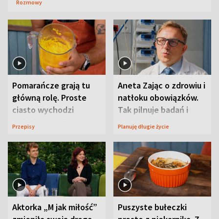
Rozmowy
Pomarańcze grają tu
Aneta Zając o zdrowiu i
główną rolę. Proste
natłoku obowiązków.
ciasto wychodzi
Tak pilnuje badań i
wyjątkowo wilgotne
wizyt
Przepisy
Planuję długie życie
Aktorka „M jak miłość”
Puszyste bułeczki