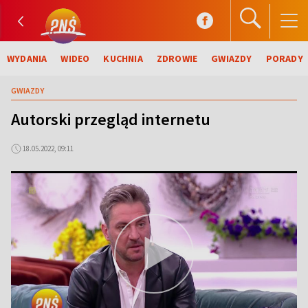
WYDANIA
WIDEO
KUCHNIA
ZDROWIE
GWIAZDY
PORADY
GWIAZDY
Autorski przegląd internetu
18.05.2022, 09:11