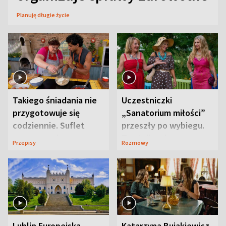
Planuję długie życie
Takiego śniadania nie
Uczestniczki
przygotowuje się
„Sanatorium miłości”
codziennie. Suflet
przeszły po wybiegu.
serowy zachwyca
Te stylizacje
Przepisy
Rozmowy
smakiem
przyciągały wzrok
Lublin Europejską
Katarzyna Bujakiewicz