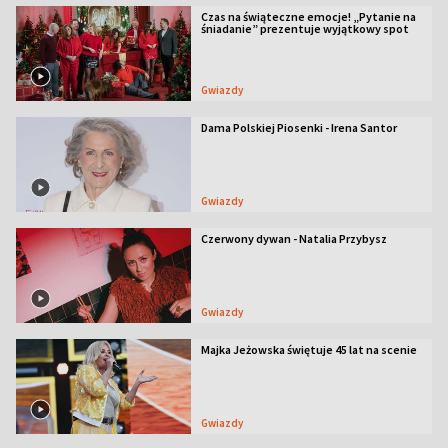
Czas na świąteczne emocje! „Pytanie na
śniadanie” prezentuje wyjątkowy spot
Gwiazdy
Dama Polskiej Piosenki - Irena Santor
Gwiazdy
Czerwony dywan - Natalia Przybysz
Gwiazdy
Majka Jeżowska świętuje 45 lat na scenie
Gwiazdy