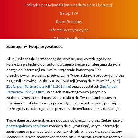
Polityka przeciwdziałania nadużyciom i korupcji
Sklep TVP
Biuro Reklamy
Oferta Dystrybucyjna
Oferta Handlowa
Dostępność
Szanujemy Twoją prywatność
Moje zgody
Kliknij "Akceptuję i przechodzę do serwisu", aby wyrazić zgody na
Procedura zgłoszeń wewnętrznych
korzystanie z technologii automatycznego śledzenia i zbierania danych,
dostęp do informacji na Twoim urządzeniu końcowym i ich
przechowywanie oraz na przetwarzanie Twoich danych osobowych przez
nas, czyli Telewizję Polską S.A. w likwidacji (zwaną dalej również „TVP”),
Zaufanych Partnerów z IAB* (1201 firm)
oraz pozostałych
Zaufanych
Partnerów TVP (93 firm)
, w celach marketingowych (w tym do
zautomatyzowanego dopasowania reklam do Twoich zainteresowań i
mierzenia ich skuteczności) i pozostałych, które wskazujemy poniżej, a
także zgody na udostępnianie przez nas identyfikatora PPID do Google.
Twoje dane osobowe zbierane podczas odwiedzania przez Ciebie naszych
poszczególnych serwisów
zwanych dalej „Portalem”, w tym informacje
zapisywane za pomocą technologii takich jak: pliki cookie, sygnalizatory
WWW lub innych podobnych technologii umożliwiających świadczenie