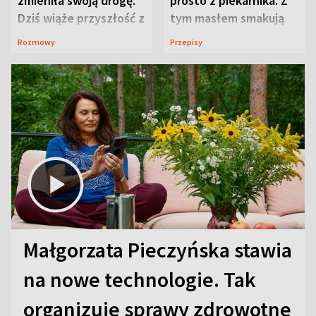
zmieniła swoją drogę.
prosto z piekarnika. Z
Dziś wiąże przyszłość z
tym masłem smakują
neurobiologią
jeszcze lepiej
Rozmowy
Przepisy
Małgorzata Pieczyńska stawia
na nowe technologie. Tak
organizuje sprawy zdrowotne