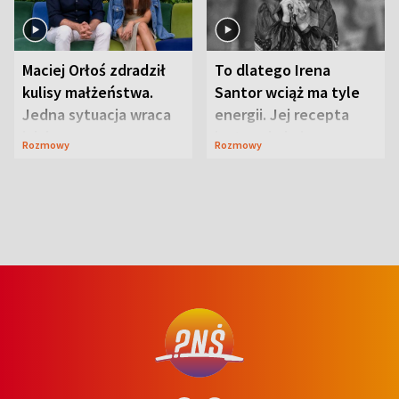
Maciej Orłoś zdradził
To dlatego Irena
kulisy małżeństwa.
Santor wciąż ma tyle
Jedna sytuacja wraca
energii. Jej recepta
jak bumerang
jest zaskakująco
Rozmowy
Rozmowy
prosta