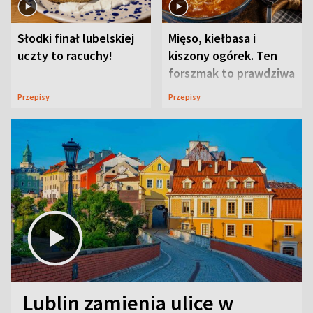
Słodki finał lubelskiej
Mięso, kiełbasa i
uczty to racuchy!
kiszony ogórek. Ten
forszmak to prawdziwa
uczta
Przepisy
Przepisy
Lublin zamienia ulice w