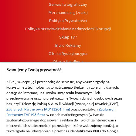
Serwis fotograficzny
Merchandising (znaki)
Polityka Prywatności
Polityka przeciwdziałania nadużyciom i korupcji
Sklep TVP
Biuro Reklamy
Oferta Dystrybucyjna
Oferta Handlowa
Dostępność
Szanujemy Twoją prywatność
Moje zgody
Kliknij "Akceptuję i przechodzę do serwisu", aby wyrazić zgody na
Procedura zgłoszeń wewnętrznych
korzystanie z technologii automatycznego śledzenia i zbierania danych,
dostęp do informacji na Twoim urządzeniu końcowym i ich
przechowywanie oraz na przetwarzanie Twoich danych osobowych przez
nas, czyli Telewizję Polską S.A. w likwidacji (zwaną dalej również „TVP”),
Zaufanych Partnerów z IAB* (1201 firm)
oraz pozostałych
Zaufanych
Partnerów TVP (93 firm)
, w celach marketingowych (w tym do
zautomatyzowanego dopasowania reklam do Twoich zainteresowań i
mierzenia ich skuteczności) i pozostałych, które wskazujemy poniżej, a
także zgody na udostępnianie przez nas identyfikatora PPID do Google.