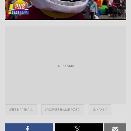
#PIES MARSHALL
#ROZWESELANIE DZIECI
#UKRAINA