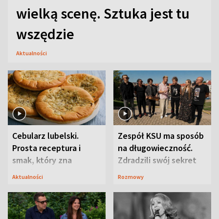
wielką scenę. Sztuka jest tu
wszędzie
Aktualności
Cebularz lubelski.
Zespół KSU ma sposób
Prosta receptura i
na długowieczność.
smak, który zna
Zdradzili swój sekret
Lubelszczyzna
Aktualności
Rozmowy