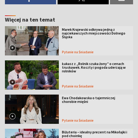
Więcej na ten temat
Marek Krajewski odkrywa jedną z
najciekawszych miejscowości Dolnego
Śląska
Pytanie na Śniadanie
Łukasz z „Rolnik szuka żony” o cenach
truskawek. Koszty i pogoda uderzają w
rolników
Pytanie na Śniadanie
Ewa Chodakowska o tajemniczej
chorobie mięśni
Pytanie na Śniadanie
Biżuteria – idealny prezent na Mikołajki i
pod choinkę