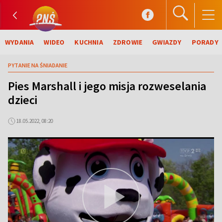
WYDANIA
WIDEO
KUCHNIA
ZDROWIE
GWIAZDY
PORADY
PYTANIE NA ŚNIADANIE
Pies Marshall i jego misja rozweselania
dzieci
18.05.2022, 08:20