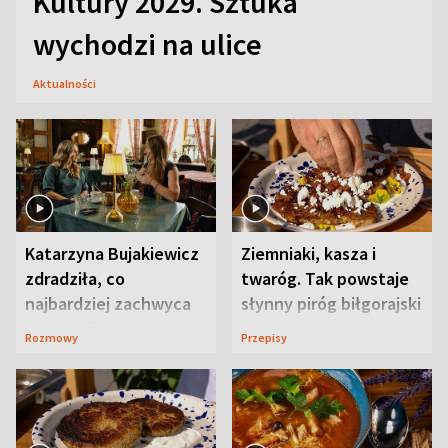
Kultury 2029. Sztuka
wychodzi na ulice
Aktualności
Katarzyna Bujakiewicz
Ziemniaki, kasza i
zdradziła, co
twaróg. Tak powstaje
najbardziej zachwyca
słynny piróg biłgorajski
ją w Lublinie
Rozmowy
Przepisy