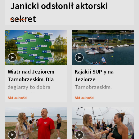
Janicki odsłonił aktorski
sekret
Rozmowy
Wiatr nad Jeziorem
Kajaki i SUP-y na
Tarnobrzeskim. Dla
Jeziorze
żeglarzy to dobra
Tarnobrzeskim.
wiadomość
Przyrodnicy zwracają
Aktualności
Aktualności
uwagę na coś jeszcze