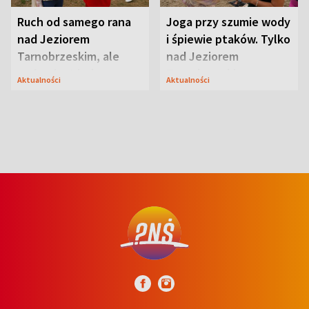
Ruch od samego rana
Joga przy szumie wody
nad Jeziorem
i śpiewie ptaków. Tylko
Tarnobrzeskim, ale
nad Jeziorem
ważna jest jedna
Tarnobrzeskim
Aktualności
Aktualności
zasada