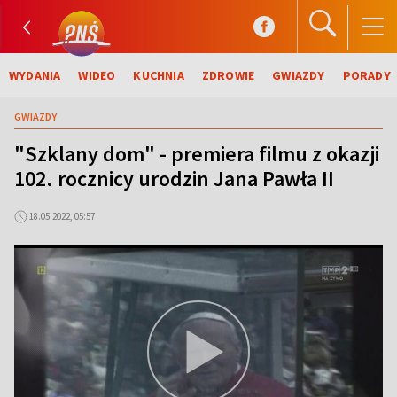
WYDANIA
WIDEO
KUCHNIA
ZDROWIE
GWIAZDY
PORADY
GWIAZDY
"Szklany dom" - premiera filmu z okazji
102. rocznicy urodzin Jana Pawła II
18.05.2022, 05:57