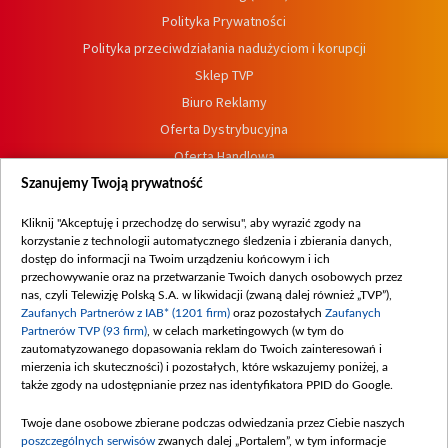
Polityka Prywatności
Polityka przeciwdziałania nadużyciom i korupcji
Sklep TVP
Biuro Reklamy
Oferta Dystrybucyjna
Oferta Handlowa
Dostępność
Szanujemy Twoją prywatność
Moje zgody
Kliknij "Akceptuję i przechodzę do serwisu", aby wyrazić zgody na
Procedura zgłoszeń wewnętrznych
korzystanie z technologii automatycznego śledzenia i zbierania danych,
dostęp do informacji na Twoim urządzeniu końcowym i ich
przechowywanie oraz na przetwarzanie Twoich danych osobowych przez
nas, czyli Telewizję Polską S.A. w likwidacji (zwaną dalej również „TVP”),
Zaufanych Partnerów z IAB* (1201 firm)
oraz pozostałych
Zaufanych
Partnerów TVP (93 firm)
, w celach marketingowych (w tym do
zautomatyzowanego dopasowania reklam do Twoich zainteresowań i
mierzenia ich skuteczności) i pozostałych, które wskazujemy poniżej, a
także zgody na udostępnianie przez nas identyfikatora PPID do Google.
Twoje dane osobowe zbierane podczas odwiedzania przez Ciebie naszych
poszczególnych serwisów
zwanych dalej „Portalem”, w tym informacje