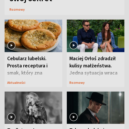
Rozmowy
Cebularz lubelski.
Maciej Orłoś zdradził
Prosta receptura i
kulisy małżeństwa.
smak, który zna
Jedna sytuacja wraca
Lubelszczyzna
jak bumerang
Aktualności
Rozmowy