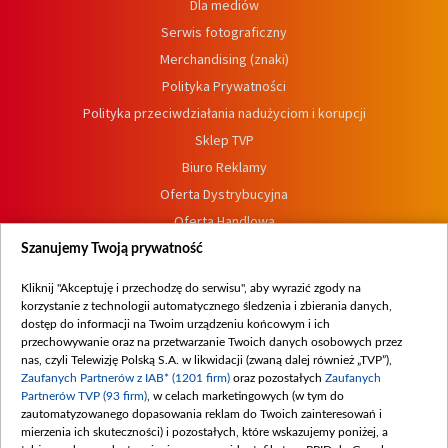
Dla mediów
Serwis fotograficzny
Merchandising (znaki)
Polityka Prywatności
Polityka przeciwdziałania nadużyciom i korupcji
Sklep TVP
Biuro Reklamy
Oferta Dystrybucyjna
Oferta Handlowa
Dostępność
Szanujemy Twoją prywatność
Moje zgody
Kliknij "Akceptuję i przechodzę do serwisu", aby wyrazić zgody na
Procedura zgłoszeń wewnętrznych
korzystanie z technologii automatycznego śledzenia i zbierania danych,
dostęp do informacji na Twoim urządzeniu końcowym i ich
przechowywanie oraz na przetwarzanie Twoich danych osobowych przez
nas, czyli Telewizję Polską S.A. w likwidacji (zwaną dalej również „TVP”),
Zaufanych Partnerów z IAB* (1201 firm)
oraz pozostałych
Zaufanych
Partnerów TVP (93 firm)
, w celach marketingowych (w tym do
zautomatyzowanego dopasowania reklam do Twoich zainteresowań i
mierzenia ich skuteczności) i pozostałych, które wskazujemy poniżej, a