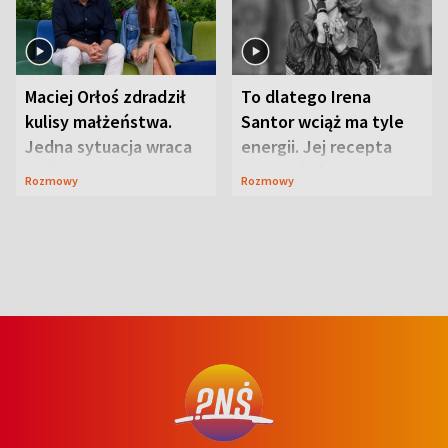
Maciej Orłoś zdradził
To dlatego Irena
kulisy małżeństwa.
Santor wciąż ma tyle
Jedna sytuacja wraca
energii. Jej recepta
jak bumerang
jest zaskakująco
Rozmowy
Rozmowy
prosta