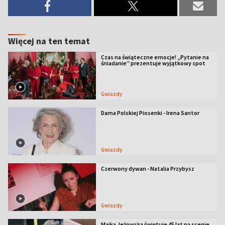
Więcej na ten temat
Czas na świąteczne emocje! „Pytanie na
śniadanie” prezentuje wyjątkowy spot
Gwiazdy
Dama Polskiej Piosenki - Irena Santor
Gwiazdy
Czerwony dywan - Natalia Przybysz
Gwiazdy
Majka Jeżowska świętuje 45 lat na scenie