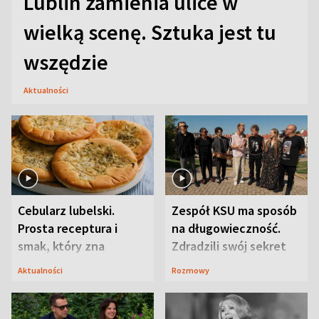
Lublin zamienia ulice w
wielką scenę. Sztuka jest tu
wszędzie
Aktualności
Cebularz lubelski.
Zespół KSU ma sposób
Prosta receptura i
na długowieczność.
smak, który zna
Zdradzili swój sekret
Lubelszczyzna
Aktualności
Rozmowy