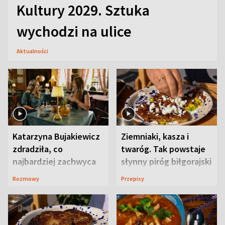
Kultury 2029. Sztuka
wychodzi na ulice
Aktualności
Katarzyna Bujakiewicz
Ziemniaki, kasza i
zdradziła, co
twaróg. Tak powstaje
najbardziej zachwyca
słynny piróg biłgorajski
ją w Lublinie
Rozmowy
Przepisy