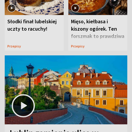
Słodki finał lubelskiej
Mięso, kiełbasa i
uczty to racuchy!
kiszony ogórek. Ten
forszmak to prawdziwa
uczta
Przepisy
Przepisy