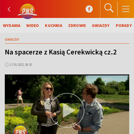
WYDANIA
WIDEO
KUCHNIA
ZDROWIE
GWIAZDY
PORADY
GWIAZDY
Na spacerze z Kasią Cerekwicką cz.2
17.05.2022, 08:50