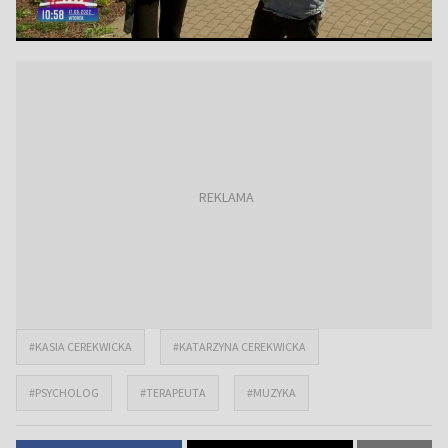
#KASIA CEREKWICKA
#KATARZYNA CEREKWICKA
#PSYCHOLOG
#TERAPEUTA
#MUZYKA