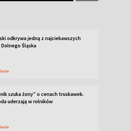
ski odkrywa jedną z najciekawszych
 Dolnego Śląska
danie
lnik szuka żony” o cenach truskawek.
oda uderzają w rolników
danie