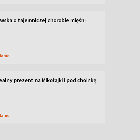
ska o tajemniczej chorobie mięśni
danie
dealny prezent na Mikołajki i pod choinkę
danie