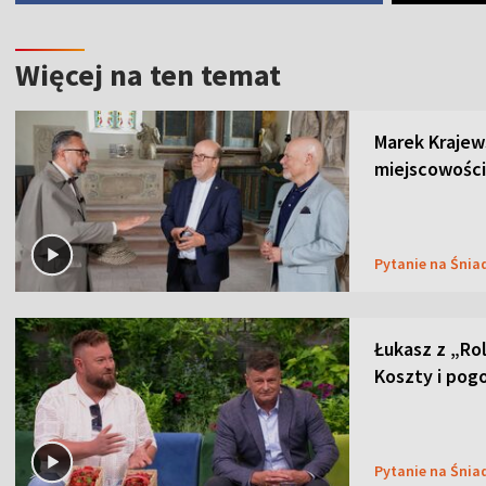
Więcej na ten temat
Marek Krajew
miejscowości
Pytanie na Śnia
Łukasz z „Ro
Koszty i pog
Pytanie na Śnia