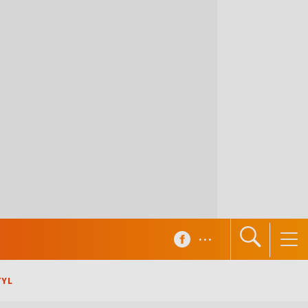
...
TYL