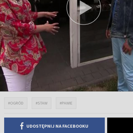
#OGRÓD
#STAW
#PAWIE
UDOSTĘPNIJ NA FACEBOOKU