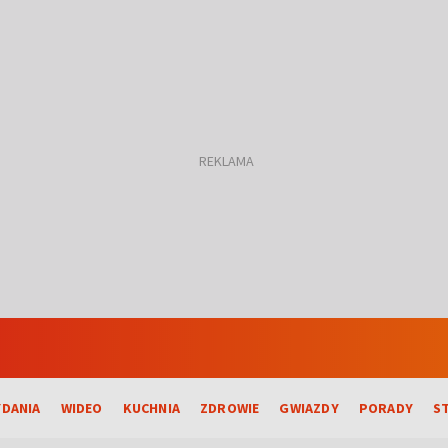
DANIA
WIDEO
KUCHNIA
ZDROWIE
GWIAZDY
PORADY
S