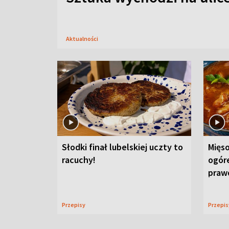
Aktualności
Słodki finał lubelskiej uczty to
Mięso
racuchy!
ogór
praw
Przepisy
Przepi