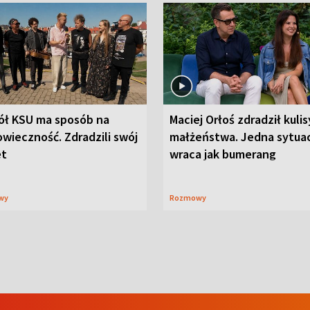
ół KSU ma sposób na
Maciej Orłoś zdradził kulis
wieczność. Zdradzili swój
małżeństwa. Jedna sytua
et
wraca jak bumerang
wy
Rozmowy