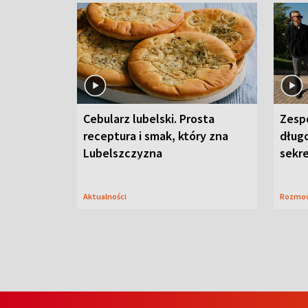
Cebularz lubelski. Prosta
Zesp
receptura i smak, który zna
długo
Lubelszczyzna
sekr
Aktualności
Rozmo