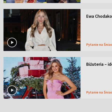
Ewa Chodakow
Pytanie na Śnia
Biżuteria – i
Pytanie na Śnia