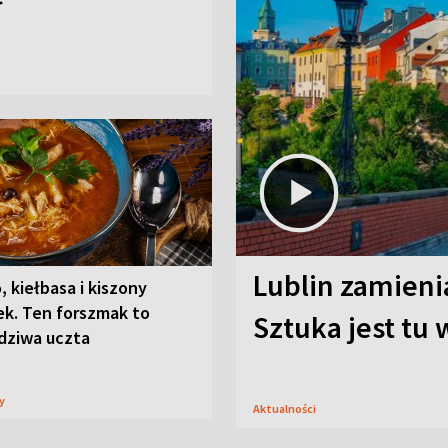
Lublin zamienia
, kiełbasa i kiszony
ek. Ten forszmak to
Sztuka jest tu
dziwa uczta
sy
Aktualności