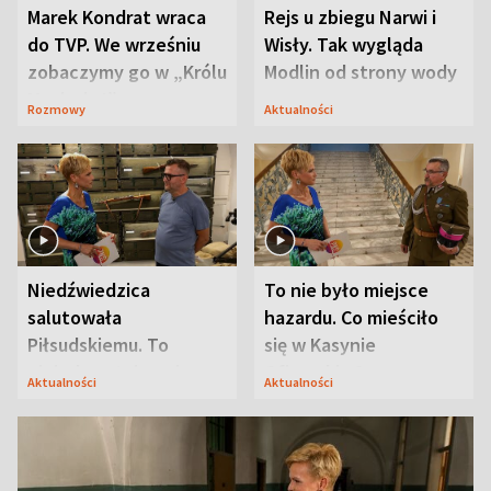
Marek Kondrat wraca
Rejs u zbiegu Narwi i
do TVP. We wrześniu
Wisły. Tak wygląda
zobaczymy go w „Królu
Modlin od strony wody
Maciusiu I”
Rozmowy
Aktualności
Niedźwiedzica
To nie było miejsce
salutowała
hazardu. Co mieściło
Piłsudskiemu. To
się w Kasynie
niejedyna tajemnica
Oficerskim?
Aktualności
Aktualności
Modlina