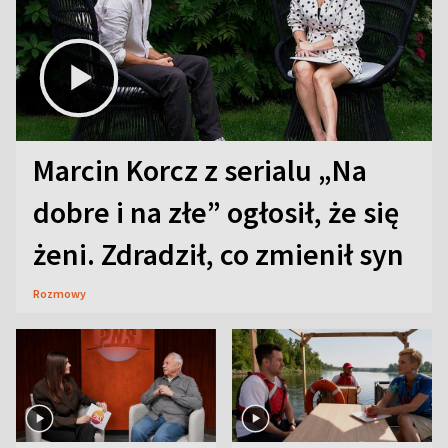
Marcin Korcz z serialu „Na
dobre i na złe” ogłosił, że się
żeni. Zdradził, co zmienił syn
Rozmowy