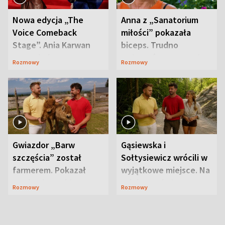
Nowa edycja „The
Anna z „Sanatorium
Voice Comeback
miłości” pokazała
Stage”. Ania Karwan
biceps. Trudno
zapowiada
uwierzyć, co przeszła
Rozmowy
Rozmowy
niespodzianki
wcześniej
Gwiazdor „Barw
Gąsiewska i
szczęścia” został
Sołtysiewicz wrócili w
farmerem. Pokazał
wyjątkowe miejsce. Na
swoje niezwykłe
szlaku czekał
Rozmowy
Rozmowy
ranczo
niedźwiedź