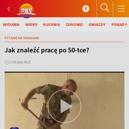
WYDANIA
WIDEO
KUCHNIA
ZDROWIE
GWIAZDY
PORADY
PYTANIE NA ŚNIADANIE
Jak znaleźć pracę po 50-tce?
17.05.2022, 06:37