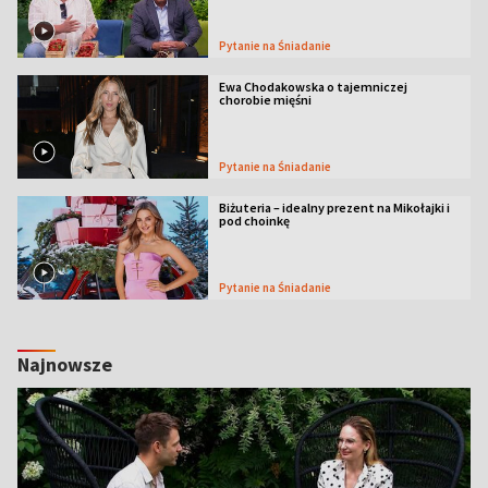
Pytanie na Śniadanie
Ewa Chodakowska o tajemniczej
chorobie mięśni
Pytanie na Śniadanie
Biżuteria – idealny prezent na Mikołajki i
pod choinkę
Pytanie na Śniadanie
Najnowsze