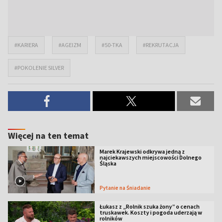
#KARIERA
#AGEIZM
#50-TKA
#REKRUTACJA
#POKOLENIE SILVER
Więcej na ten temat
Marek Krajewski odkrywa jedną z
najciekawszych miejscowości Dolnego
Śląska
Pytanie na Śniadanie
Łukasz z „Rolnik szuka żony” o cenach
truskawek. Koszty i pogoda uderzają w
rolników