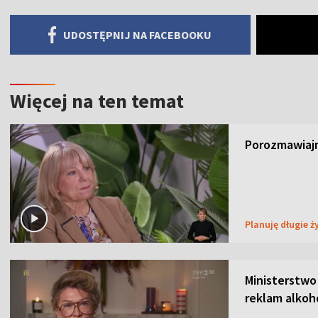
UDOSTĘPNIJ NA FACEBOOKU
Więcej na ten temat
Porozmawiajm
Planuję długie ż
Ministerstwo
reklam alkoh