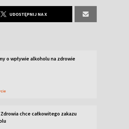
UDOSTĘPNIJ NA X
y o wpływie alkoholu na zdrowie
ycie
 Zdrowia chce całkowitego zakazu
olu