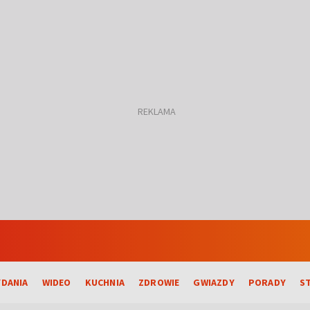
DANIA
WIDEO
KUCHNIA
ZDROWIE
GWIAZDY
PORADY
S