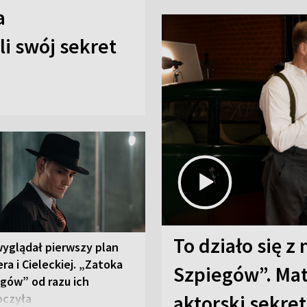
a
i swój sekret
To działo się z
wyglądał pierwszy plan
ra i Cieleckiej. „Zatoka
Szpiegów”. Mat
gów” od razu ich
aktorski sekret
oczyła