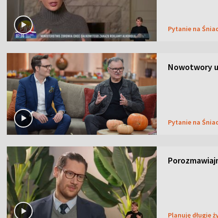
Pytanie na Śnia
Nowotwory u
Pytanie na Śnia
Porozmawiaj
Planuję długie ż