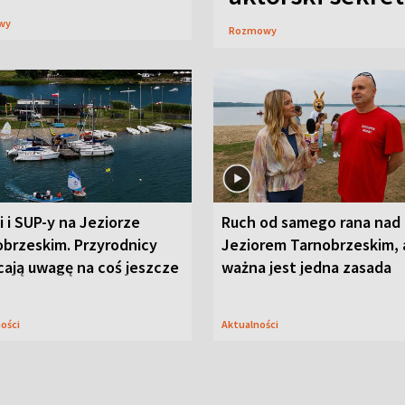
wy
Rozmowy
i i SUP-y na Jeziorze
Ruch od samego rana nad
obrzeskim. Przyrodnicy
Jeziorem Tarnobrzeskim, 
cają uwagę na coś jeszcze
ważna jest jedna zasada
ności
Aktualności