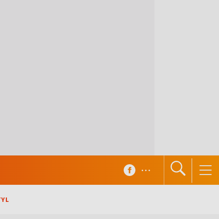
...
TYL