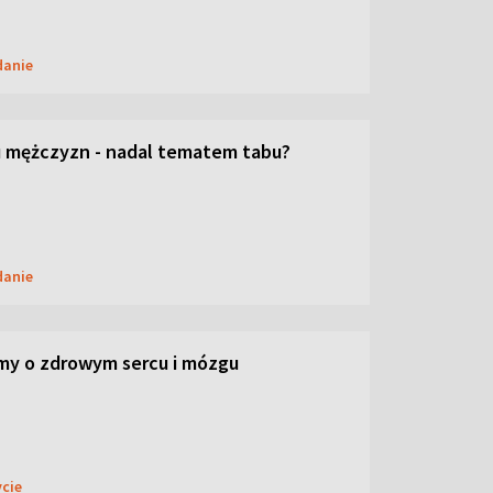
danie
 mężczyzn - nadal tematem tabu?
danie
my o zdrowym sercu i mózgu
ycie