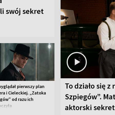
a
i swój sekret
To działo się z
wyglądał pierwszy plan
ra i Cieleckiej. „Zatoka
Szpiegów”. Mat
gów” od razu ich
aktorski sekret
oczyła