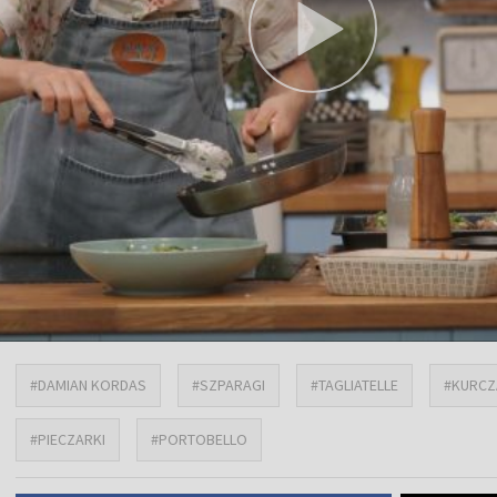
#DAMIAN KORDAS
#SZPARAGI
#TAGLIATELLE
#KURCZ
#PIECZARKI
#PORTOBELLO