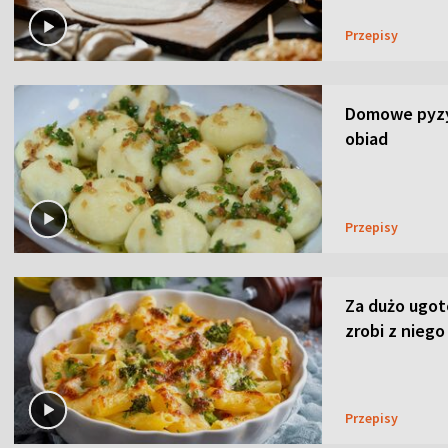
Przepisy
Domowe pyzy 
obiad
Przepisy
Za dużo ugo
zrobi z niego
Przepisy