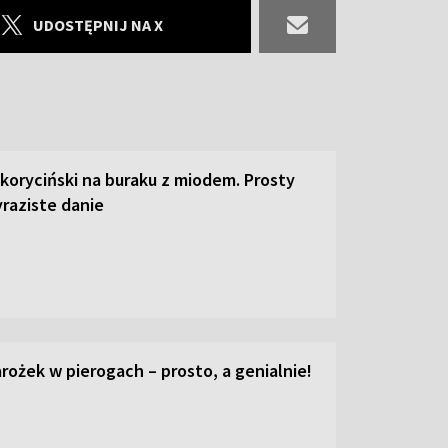
UDOSTĘPNIJ NA X
 koryciński na buraku z miodem. Prosty
raziste danie
ożek w pierogach – prosto, a genialnie!