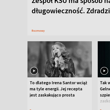
Zespół KSU ma sposób n
długowieczność. Zdradzil
Rozmowy
To dlatego Irena Santor wciąż
Tak 
ma tyle energii. Jej recepta
Gelne
jest zaskakująco prosta
szpie
zask