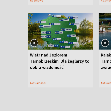
Rozmowy
Rozmo
Wiatr nad Jeziorem
Kajak
Tarnobrzeskim. Dla żeglarzy to
Tarn
dobra wiadomość
zwra
Aktualności
Aktual