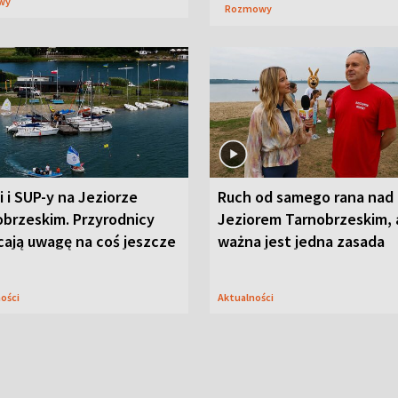
wy
Rozmowy
i i SUP-y na Jeziorze
Ruch od samego rana nad
obrzeskim. Przyrodnicy
Jeziorem Tarnobrzeskim, 
cają uwagę na coś jeszcze
ważna jest jedna zasada
ności
Aktualności