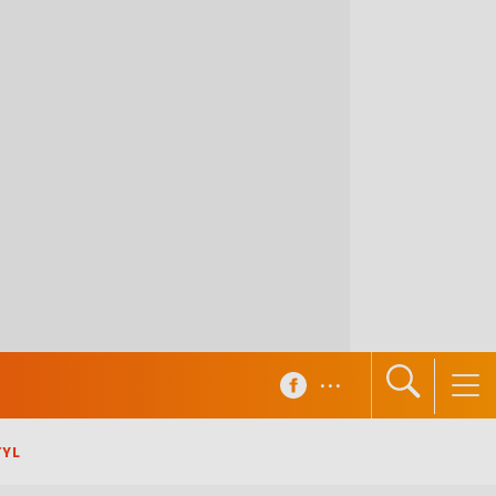
...
TYL