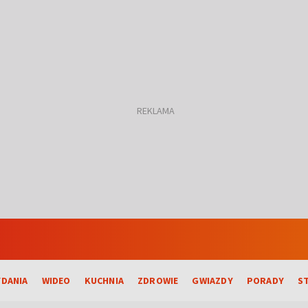
DANIA
WIDEO
KUCHNIA
ZDROWIE
GWIAZDY
PORADY
S