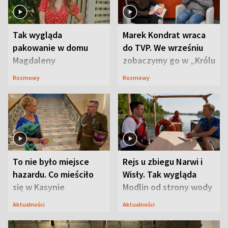
Tak wygląda
Marek Kondrat wraca
pakowanie w domu
do TVP. We wrześniu
Magdaleny
zobaczymy go w „Królu
Waligórskiej-Lisieckiej.
Maciusiu I”
Rozmowy
Rozmowy
Mąż nie odpuszcza
To nie było miejsce
Rejs u zbiegu Narwi i
hazardu. Co mieściło
Wisły. Tak wygląda
się w Kasynie
Modlin od strony wody
Oficerskim?
Aktualności
Aktualności