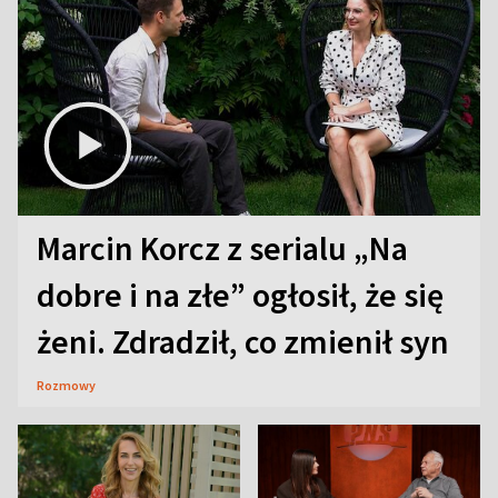
Marcin Korcz z serialu „Na
dobre i na złe” ogłosił, że się
żeni. Zdradził, co zmienił syn
Rozmowy