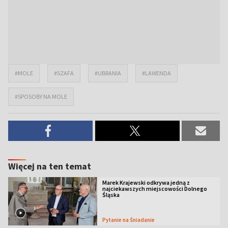
#MOLE
#SZAFA
#UBRANIA
#LAWENDA
#SPOSOBY NA MOLE
Więcej na ten temat
Marek Krajewski odkrywa jedną z
najciekawszych miejscowości Dolnego
Śląska
Pytanie na Śniadanie