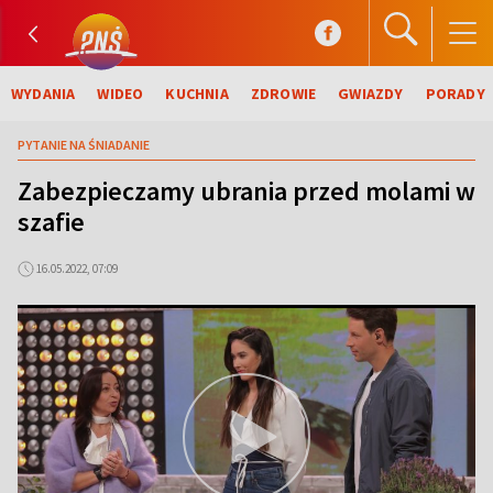
WYDANIA
WIDEO
KUCHNIA
ZDROWIE
GWIAZDY
PORADY
PYTANIE NA ŚNIADANIE
Zabezpieczamy ubrania przed molami w
szafie
16.05.2022, 07:09