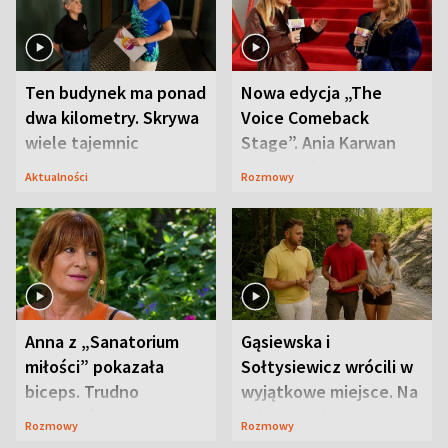
Ten budynek ma ponad
Nowa edycja „The
dwa kilometry. Skrywa
Voice Comeback
wiele tajemnic
Stage”. Ania Karwan
zapowiada
Aktualności
Rozmowy
niespodzianki
Anna z „Sanatorium
Gąsiewska i
miłości” pokazała
Sołtysiewicz wrócili w
biceps. Trudno
wyjątkowe miejsce. Na
uwierzyć, co przeszła
szlaku czekał
Rozmowy
Rozmowy
wcześniej
niedźwiedź