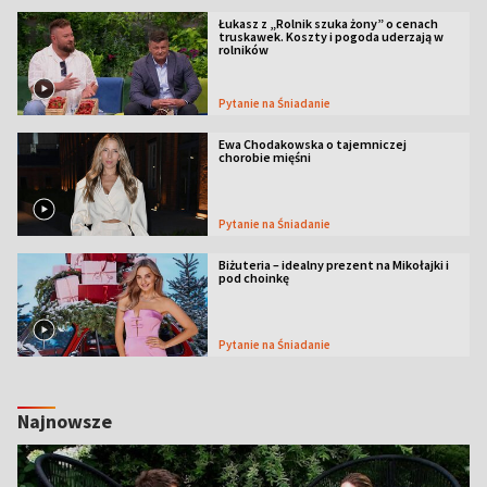
Łukasz z „Rolnik szuka żony” o cenach
truskawek. Koszty i pogoda uderzają w
rolników
Pytanie na Śniadanie
Ewa Chodakowska o tajemniczej
chorobie mięśni
Pytanie na Śniadanie
Biżuteria – idealny prezent na Mikołajki i
pod choinkę
Pytanie na Śniadanie
Najnowsze