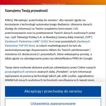
Oferta Handlowa
Dostępność
Szanujemy Twoją prywatność
Moje zgody
Kliknij "Akceptuję i przechodzę do serwisu", aby wyrazić zgody na
Procedura zgłoszeń wewnętrznych
korzystanie z technologii automatycznego śledzenia i zbierania danych,
dostęp do informacji na Twoim urządzeniu końcowym i ich
przechowywanie oraz na przetwarzanie Twoich danych osobowych przez
nas, czyli Telewizję Polską S.A. w likwidacji (zwaną dalej również „TVP”),
Zaufanych Partnerów z IAB* (1201 firm)
oraz pozostałych
Zaufanych
Partnerów TVP (93 firm)
, w celach marketingowych (w tym do
zautomatyzowanego dopasowania reklam do Twoich zainteresowań i
mierzenia ich skuteczności) i pozostałych, które wskazujemy poniżej, a
także zgody na udostępnianie przez nas identyfikatora PPID do Google.
Twoje dane osobowe zbierane podczas odwiedzania przez Ciebie naszych
poszczególnych serwisów
zwanych dalej „Portalem”, w tym informacje
zapisywane za pomocą technologii takich jak: pliki cookie, sygnalizatory
WWW lub innych podobnych technologii umożliwiających świadczenie
dopasowanych i bezpiecznych usług, personalizację treści oraz reklam,
udostępnianie funkcji mediów społecznościowych oraz analizowanie ruchu
Akceptuję i przechodzę do serwisu
w Internecie.
Twoje dane osobowe zbierane podczas odwiedzania przez Ciebie
Ustawienia zaawansowane