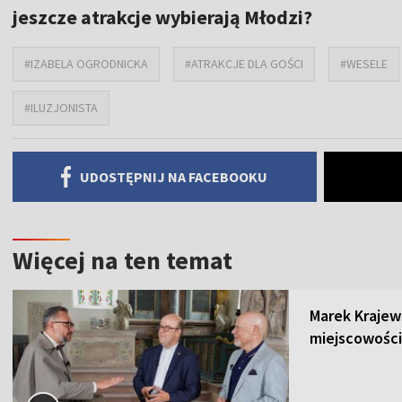
jeszcze atrakcje wybierają Młodzi?
#IZABELA OGRODNICKA
#ATRAKCJE DLA GOŚCI
#WESELE
#ILUZJONISTA
UDOSTĘPNIJ NA FACEBOOKU
Więcej na ten temat
Marek Krajew
miejscowości