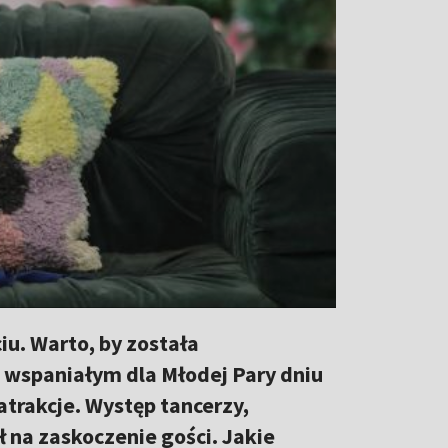
iu. Warto, by została
m wspaniałym dla Młodej Pary dniu
 atrakcje. Występ tancerzy,
 na zaskoczenie gości. Jakie