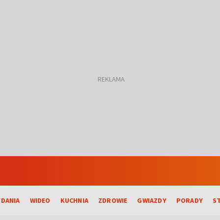
DANIA
WIDEO
KUCHNIA
ZDROWIE
GWIAZDY
PORADY
S