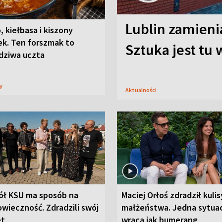
Lublin zamienia
, kiełbasa i kiszony
ek. Ten forszmak to
Sztuka jest tu
dziwa uczta
sy
Aktualności
ół KSU ma sposób na
Maciej Orłoś zdradził kulis
wieczność. Zdradzili swój
małżeństwa. Jedna sytua
et
wraca jak bumerang