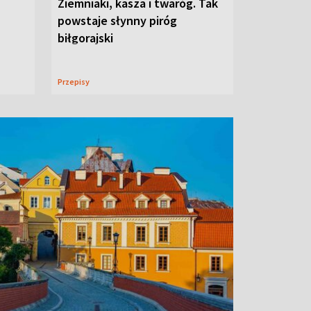
Ziemniaki, kasza i twaróg. Tak
powstaje słynny piróg
biłgorajski
Przepisy