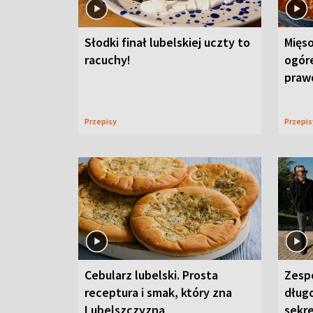
Słodki finał lubelskiej uczty to
Mięso
racuchy!
ogór
praw
Przepisy
Przepi
Cebularz lubelski. Prosta
Zesp
receptura i smak, który zna
długo
Lubelszczyzna
sekr