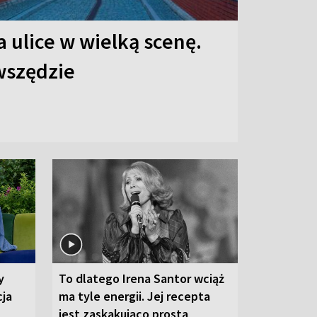
 ulice w wielką scenę.
 wszędzie
y
To dlatego Irena Santor wciąż
cja
ma tyle energii. Jej recepta
jest zaskakująco prosta