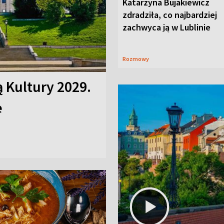
Katarzyna Bujakiewicz
zdradziła, co najbardziej
zachwyca ją w Lublinie
Rozmowy
ą Kultury 2029.
e