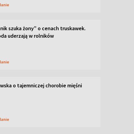
danie
lnik szuka żony” o cenach truskawek.
oda uderzają w rolników
danie
ska o tajemniczej chorobie mięśni
danie