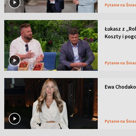
Pytanie na Śnia
Łukasz z „Ro
Koszty i pog
Pytanie na Śnia
Ewa Chodakow
Pytanie na Śnia