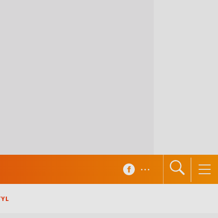
...
TYL