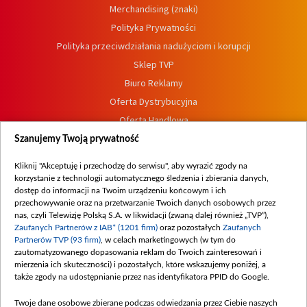
Merchandising (znaki)
Polityka Prywatności
Polityka przeciwdziałania nadużyciom i korupcji
Sklep TVP
Biuro Reklamy
Oferta Dystrybucyjna
Oferta Handlowa
Dostępność
Szanujemy Twoją prywatność
Moje zgody
Kliknij "Akceptuję i przechodzę do serwisu", aby wyrazić zgody na
Procedura zgłoszeń wewnętrznych
korzystanie z technologii automatycznego śledzenia i zbierania danych,
dostęp do informacji na Twoim urządzeniu końcowym i ich
przechowywanie oraz na przetwarzanie Twoich danych osobowych przez
nas, czyli Telewizję Polską S.A. w likwidacji (zwaną dalej również „TVP”),
Zaufanych Partnerów z IAB* (1201 firm)
oraz pozostałych
Zaufanych
Partnerów TVP (93 firm)
, w celach marketingowych (w tym do
zautomatyzowanego dopasowania reklam do Twoich zainteresowań i
mierzenia ich skuteczności) i pozostałych, które wskazujemy poniżej, a
także zgody na udostępnianie przez nas identyfikatora PPID do Google.
Twoje dane osobowe zbierane podczas odwiedzania przez Ciebie naszych