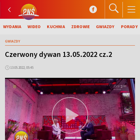
WYDANIA
WIDEO
KUCHNIA
ZDROWIE
GWIAZDY
PORADY
GWIAZDY
Czerwony dywan 13.05.2022 cz.2
13.05.2022, 05:45