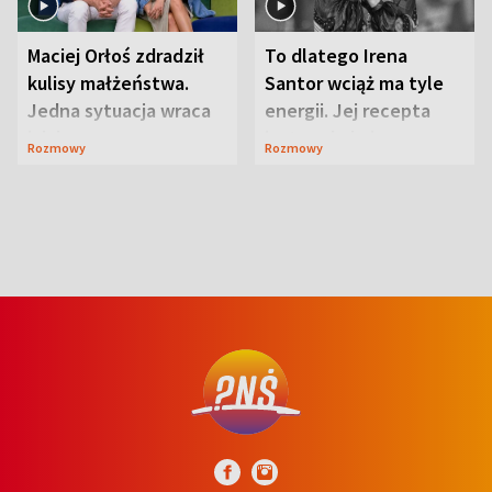
Maciej Orłoś zdradził
To dlatego Irena
kulisy małżeństwa.
Santor wciąż ma tyle
Jedna sytuacja wraca
energii. Jej recepta
jak bumerang
jest zaskakująco
Rozmowy
Rozmowy
prosta