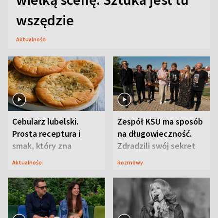
wszędzie
Aktualności
Cebularz lubelski.
Zespół KSU ma sposób
Prosta receptura i
na długowieczność.
smak, który zna
Zdradzili swój sekret
Lubelszczyzna
Aktualności
Rozmowy