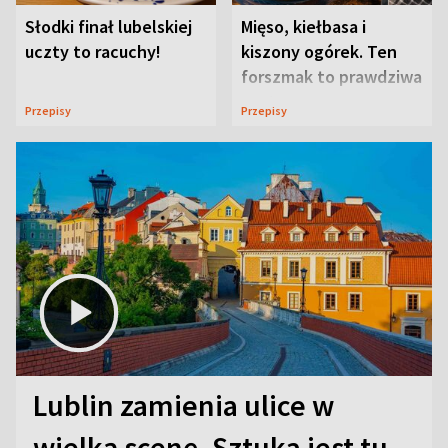
Słodki finał lubelskiej
Mięso, kiełbasa i
uczty to racuchy!
kiszony ogórek. Ten
forszmak to prawdziwa
uczta
Przepisy
Przepisy
Lublin zamienia ulice w
wielką scenę. Sztuka jest tu