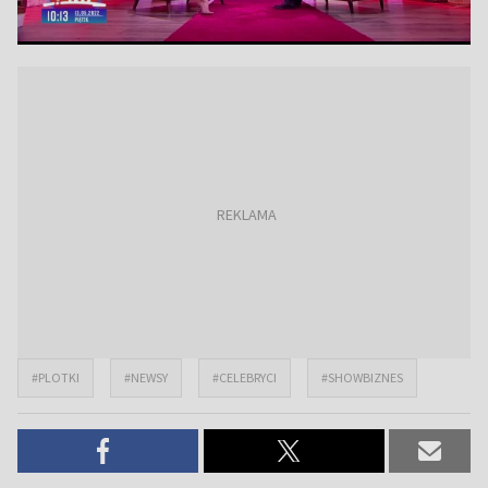
#PLOTKI
#NEWSY
#CELEBRYCI
#SHOWBIZNES