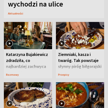
wychodzi na ulice
Aktualności
Katarzyna Bujakiewicz
Ziemniaki, kasza i
zdradziła, co
twaróg. Tak powstaje
najbardziej zachwyca
słynny piróg biłgorajski
ją w Lublinie
Rozmowy
Przepisy