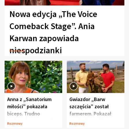
Nowa edycja „The Voice
Comeback Stage”. Ania
Karwan zapowiada
niespodzianki
Rozmowy
Anna z „Sanatorium
Gwiazdor „Barw
miłości” pokazała
szczęścia” został
biceps. Trudno
farmerem. Pokazał
uwierzyć, co przeszła
swoje niezwykłe
Rozmowy
Rozmowy
wcześniej
ranczo