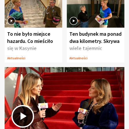
To nie było miejsce
Ten budynek ma ponad
hazardu. Co mieściło
dwa kilometry. Skrywa
się w Kasynie
wiele tajemnic
Oficerskim?
Aktualności
Aktualności