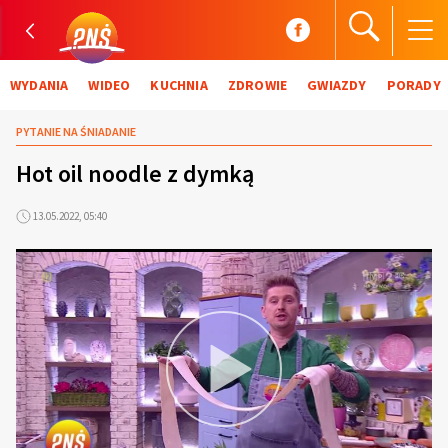
WYDANIA
WIDEO
KUCHNIA
ZDROWIE
GWIAZDY
PORADY
PYTANIE NA ŚNIADANIE
Hot oil noodle z dymką
13.05.2022, 05:40