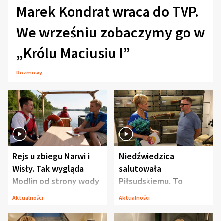
Marek Kondrat wraca do TVP.
We wrześniu zobaczymy go w
„Królu Maciusiu I”
Rozmowy
Rejs u zbiegu Narwi i
Niedźwiedzica
Wisły. Tak wygląda
salutowała
Modlin od strony wody
Piłsudskiemu. To
niejedyna tajemnica
Aktualności
Aktualności
Modlina