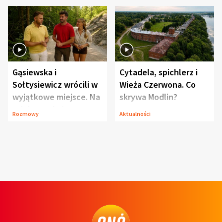
Gąsiewska i
Cytadela, spichlerz i
Sołtysiewicz wrócili w
Wieża Czerwona. Co
wyjątkowe miejsce. Na
skrywa Modlin?
szlaku czekał
Rozmowy
Aktualności
niedźwiedź