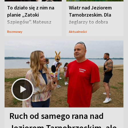
To działo się z nim na
Wiatr nad Jeziorem
planie „Zatoki
Tarnobrzeskim. Dla
Szpiegów”. Mateusz
żeglarzy to dobra
Janicki odsłonił
wiadomość
Rozmowy
Aktualności
aktorski sekret
Ruch od samego rana nad
Jeziorem Tarnobrzeskim, ale