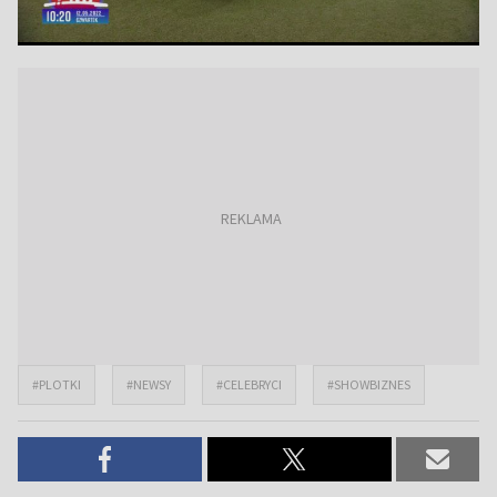
#PLOTKI
#NEWSY
#CELEBRYCI
#SHOWBIZNES