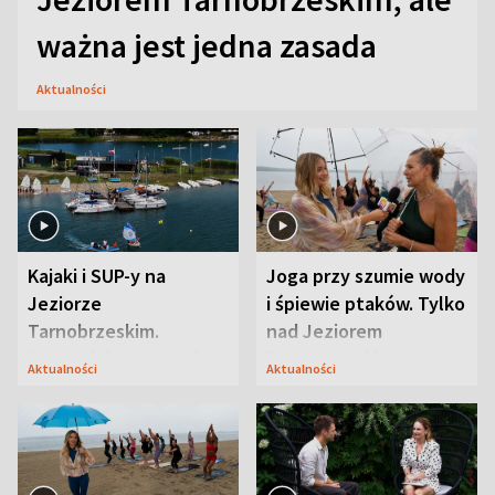
ważna jest jedna zasada
Aktualności
Kajaki i SUP-y na
Joga przy szumie wody
Jeziorze
i śpiewie ptaków. Tylko
Tarnobrzeskim.
nad Jeziorem
Przyrodnicy zwracają
Tarnobrzeskim
Aktualności
Aktualności
uwagę na coś jeszcze