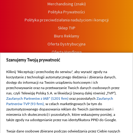
Merchandising (znaki)
Polityka Prywatności
Polityka przeciwdziałania nadużyciom i korupcji
Sklep TVP
Biuro Reklamy
Oferta Dystrybucyjna
Oferta Handlowa
Dostępność
Szanujemy Twoją prywatność
Moje zgody
Kliknij "Akceptuję i przechodzę do serwisu", aby wyrazić zgody na
Procedura zgłoszeń wewnętrznych
korzystanie z technologii automatycznego śledzenia i zbierania danych,
dostęp do informacji na Twoim urządzeniu końcowym i ich
przechowywanie oraz na przetwarzanie Twoich danych osobowych przez
nas, czyli Telewizję Polską S.A. w likwidacji (zwaną dalej również „TVP”),
Zaufanych Partnerów z IAB* (1201 firm)
oraz pozostałych
Zaufanych
Partnerów TVP (93 firm)
, w celach marketingowych (w tym do
zautomatyzowanego dopasowania reklam do Twoich zainteresowań i
mierzenia ich skuteczności) i pozostałych, które wskazujemy poniżej, a
także zgody na udostępnianie przez nas identyfikatora PPID do Google.
Twoje dane osobowe zbierane podczas odwiedzania przez Ciebie naszych