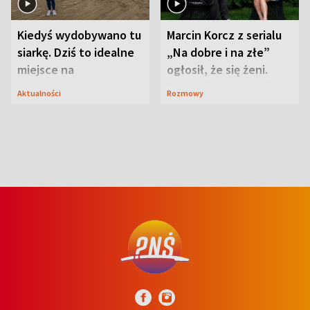
Kiedyś wydobywano tu
Marcin Korcz z serialu
siarkę. Dziś to idealne
„Na dobre i na złe”
miejsce na
ogłosił, że się żeni.
wypoczynek
Zdradził, co zmienił
Aktualności
Rozmowy
syn