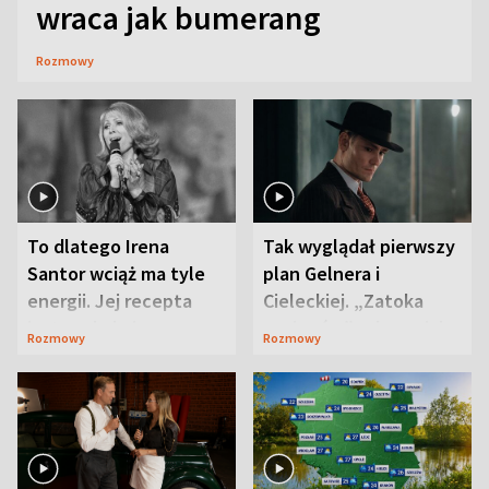
wraca jak bumerang
Rozmowy
To dlatego Irena
Tak wyglądał pierwszy
Santor wciąż ma tyle
plan Gelnera i
energii. Jej recepta
Cieleckiej. „Zatoka
jest zaskakująco
szpiegów” od razu ich
Rozmowy
Rozmowy
prosta
zaskoczyła