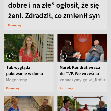
dobre i na złe” ogłosił, że się
żeni. Zdradził, co zmienił syn
Rozmowy
Tak wygląda
Marek Kondrat wraca
pakowanie w domu
do TVP. We wrześniu
Magdaleny
zobaczymy go w „Królu
Waligórskiej-Lisieckiej.
Maciusiu I”
Rozmowy
Rozmowy
Mąż nie odpuszcza