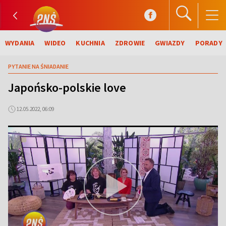
WYDANIA
WIDEO
KUCHNIA
ZDROWIE
GWIAZDY
PORADY
PYTANIE NA ŚNIADANIE
Japońsko-polskie love
12.05.2022, 06:09