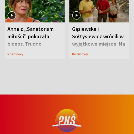
Anna z „Sanatorium
Gąsiewska i
miłości” pokazała
Sołtysiewicz wrócili w
biceps. Trudno
wyjątkowe miejsce. Na
uwierzyć, co przeszła
szlaku czekał
Rozmowy
Rozmowy
wcześniej
niedźwiedź