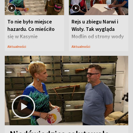
To nie było miejsce
Rejs u zbiegu Narwi i
hazardu. Co mieściło
Wisły. Tak wygląda
się w Kasynie
Modlin od strony wody
Oficerskim?
Aktualności
Aktualności