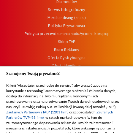
Dla mediów
Serwis fotograficzny
Merchandising (znaki)
Polityka Prywatności
Polityka przeciwdziałania nadużyciom i korupcji
Sklep TVP
Biuro Reklamy
Oferta Dystrybucyjna
Oferta Handlowa
Dostępność
Szanujemy Twoją prywatność
Moje zgody
Kliknij "Akceptuję i przechodzę do serwisu", aby wyrazić zgody na
Procedura zgłoszeń wewnętrznych
korzystanie z technologii automatycznego śledzenia i zbierania danych,
dostęp do informacji na Twoim urządzeniu końcowym i ich
przechowywanie oraz na przetwarzanie Twoich danych osobowych przez
nas, czyli Telewizję Polską S.A. w likwidacji (zwaną dalej również „TVP”),
Zaufanych Partnerów z IAB* (1201 firm)
oraz pozostałych
Zaufanych
Partnerów TVP (93 firm)
, w celach marketingowych (w tym do
zautomatyzowanego dopasowania reklam do Twoich zainteresowań i
mierzenia ich skuteczności) i pozostałych, które wskazujemy poniżej, a