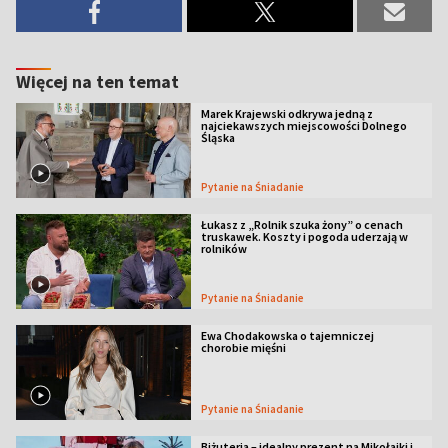
Więcej na ten temat
Marek Krajewski odkrywa jedną z
najciekawszych miejscowości Dolnego
Śląska
Pytanie na Śniadanie
Łukasz z „Rolnik szuka żony” o cenach
truskawek. Koszty i pogoda uderzają w
rolników
Pytanie na Śniadanie
Ewa Chodakowska o tajemniczej
chorobie mięśni
Pytanie na Śniadanie
Biżuteria – idealny prezent na Mikołajki i