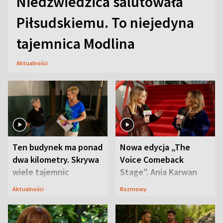
Niedźwiedzica salutowała
Piłsudskiemu. To niejedyna
tajemnica Modlina
Aktualności
Ten budynek ma ponad
Nowa edycja „The
dwa kilometry. Skrywa
Voice Comeback
wiele tajemnic
Stage”. Ania Karwan
zapowiada
Aktualności
Rozmowy
niespodzianki