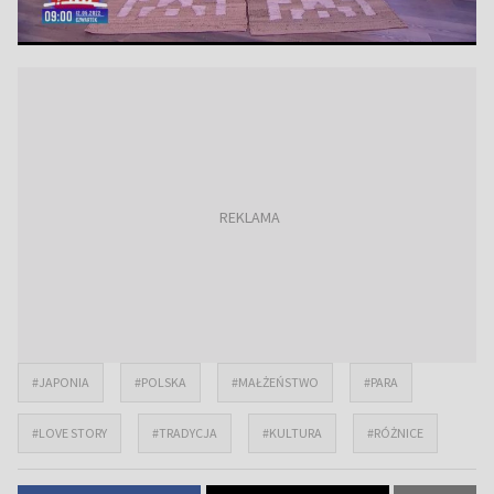
#JAPONIA
#POLSKA
#MAŁŻEŃSTWO
#PARA
#LOVE STORY
#TRADYCJA
#KULTURA
#RÓŻNICE