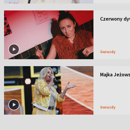
Czerwony dyw
Gwiazdy
Majka Jeżows
Gwiazdy