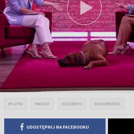
#PLOTKI
#NEWSY
#CELEBRYCI
#SHOWBIZNES
UDOSTĘPNIJ NA FACEBOOKU