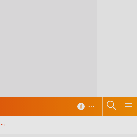
...
TYL