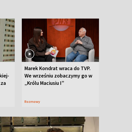
Marek Kondrat wraca do TVP.
iej-
We wrześniu zobaczymy go w
cza
„Królu Maciusiu I”
Rozmowy