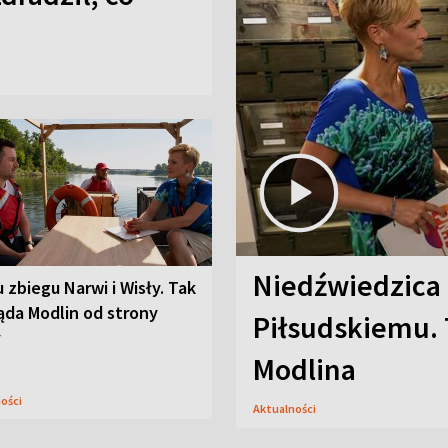
Niedźwiedzica
u zbiegu Narwi i Wisły. Tak
ąda Modlin od strony
Piłsudskiemu. 
y
Modlina
ności
Aktualności