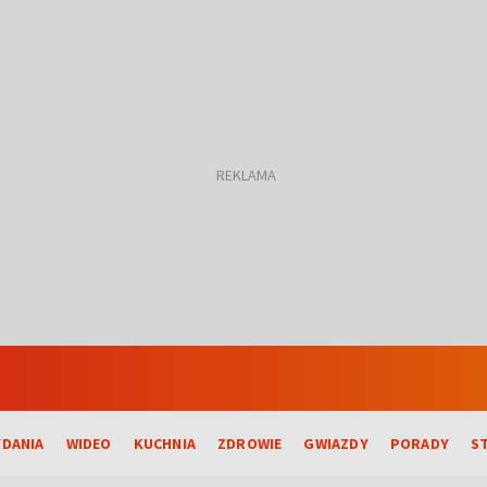
DANIA
WIDEO
KUCHNIA
ZDROWIE
GWIAZDY
PORADY
S