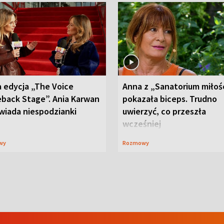
 edycja „The Voice
Anna z „Sanatorium miłoś
back Stage”. Ania Karwan
pokazała biceps. Trudno
wiada niespodzianki
uwierzyć, co przeszła
wcześniej
wy
Rozmowy