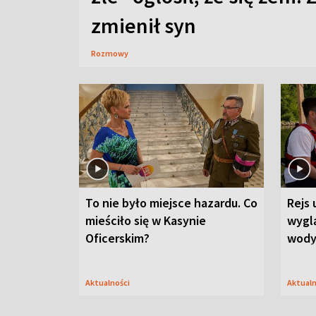
zmienił syn
Rozmowy
To nie było miejsce hazardu. Co
Rejs 
mieściło się w Kasynie
wygl
Oficerskim?
wod
Aktualności
Aktual