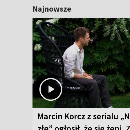
Najnowsze
Marcin Korcz z serialu „N
złe” ogłosił, że się żeni. 