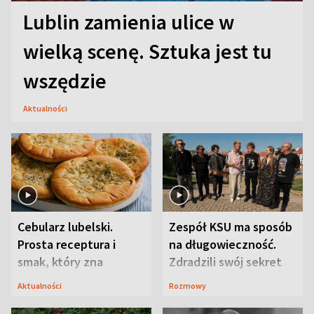
Lublin zamienia ulice w
wielką scenę. Sztuka jest tu
wszędzie
Aktualności
Cebularz lubelski.
Zespół KSU ma sposób
Prosta receptura i
na długowieczność.
smak, który zna
Zdradzili swój sekret
Lubelszczyzna
Aktualności
Rozmowy