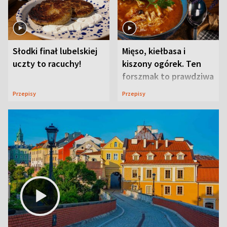
Słodki finał lubelskiej
Mięso, kiełbasa i
uczty to racuchy!
kiszony ogórek. Ten
forszmak to prawdziwa
uczta
Przepisy
Przepisy