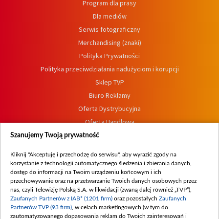
Program dla prasy
Dla mediów
Serwis fotograficzny
Merchandising (znaki)
Polityka Prywatności
Polityka przeciwdziałania nadużyciom i korupcji
Sklep TVP
Biuro Reklamy
Oferta Dystrybucyjna
Oferta Handlowa
Dostępność
Szanujemy Twoją prywatność
Moje zgody
Kliknij "Akceptuję i przechodzę do serwisu", aby wyrazić zgody na
Procedura zgłoszeń wewnętrznych
korzystanie z technologii automatycznego śledzenia i zbierania danych,
dostęp do informacji na Twoim urządzeniu końcowym i ich
przechowywanie oraz na przetwarzanie Twoich danych osobowych przez
nas, czyli Telewizję Polską S.A. w likwidacji (zwaną dalej również „TVP”),
Zaufanych Partnerów z IAB* (1201 firm)
oraz pozostałych
Zaufanych
Partnerów TVP (93 firm)
, w celach marketingowych (w tym do
zautomatyzowanego dopasowania reklam do Twoich zainteresowań i