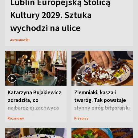
Lublin Europejską Stolicą
Kultury 2029. Sztuka
wychodzi na ulice
Aktualności
Katarzyna Bujakiewicz
Ziemniaki, kasza i
zdradziła, co
twaróg. Tak powstaje
najbardziej zachwyca
słynny piróg biłgorajski
ją w Lublinie
Rozmowy
Przepisy