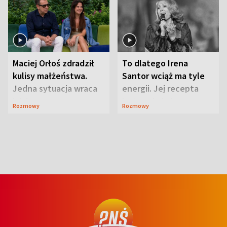
Maciej Orłoś zdradził
To dlatego Irena
kulisy małżeństwa.
Santor wciąż ma tyle
Jedna sytuacja wraca
energii. Jej recepta
jak bumerang
jest zaskakująco
Rozmowy
Rozmowy
prosta