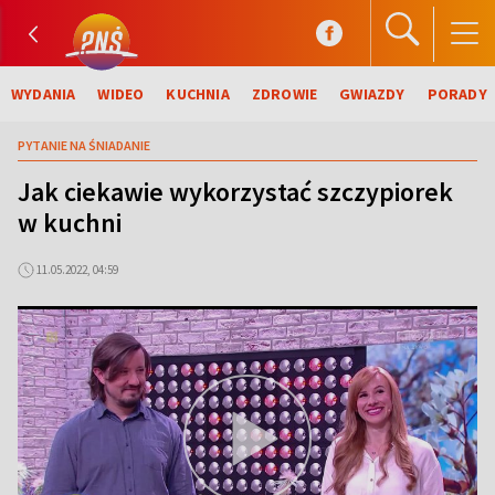
WYDANIA
WIDEO
KUCHNIA
ZDROWIE
GWIAZDY
PORADY
PYTANIE NA ŚNIADANIE
Jak ciekawie wykorzystać szczypiorek
w kuchni
11.05.2022, 04:59