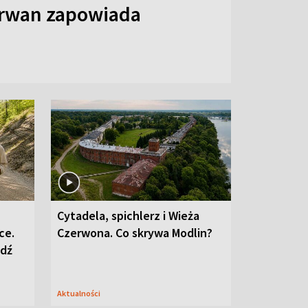
arwan zapowiada
Cytadela, spichlerz i Wieża
ce.
Czerwona. Co skrywa Modlin?
edź
Aktualności