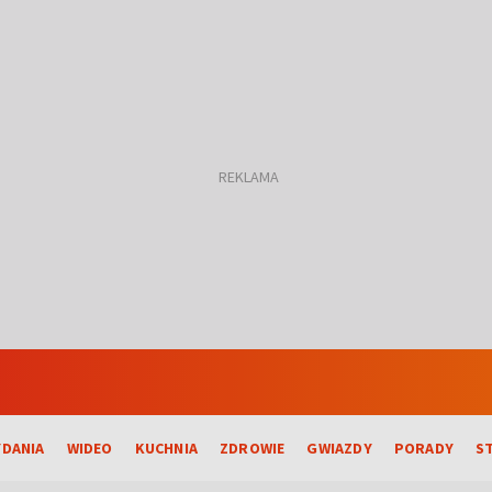
DANIA
WIDEO
KUCHNIA
ZDROWIE
GWIAZDY
PORADY
S