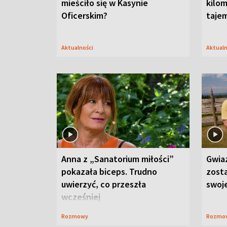
mieściło się w Kasynie
kilom
Oficerskim?
taje
Aktualności
Aktual
Anna z „Sanatorium miłości”
Gwia
pokazała biceps. Trudno
zost
uwierzyć, co przeszła
swoj
wcześniej
Rozmowy
Rozmo