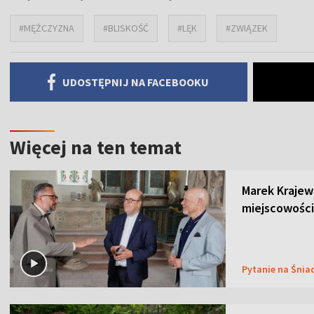
#MĘŻCZYZNA
#BLISKOŚĆ
#LĘK
#ZWIĄZEK
UDOSTĘPNIJ NA FACEBOOKU
Więcej na ten temat
Marek Krajew
miejscowości
Pytanie na Śnia