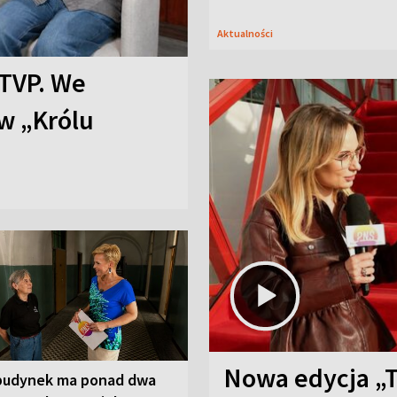
Aktualności
TVP. We
w „Królu
Nowa edycja „
budynek ma ponad dwa