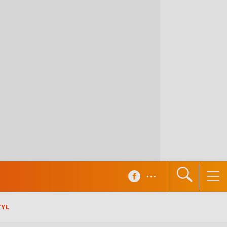
...
TYL