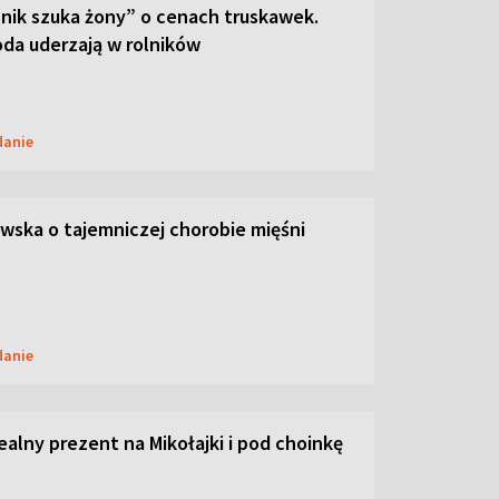
lnik szuka żony” o cenach truskawek.
oda uderzają w rolników
danie
ska o tajemniczej chorobie mięśni
danie
dealny prezent na Mikołajki i pod choinkę