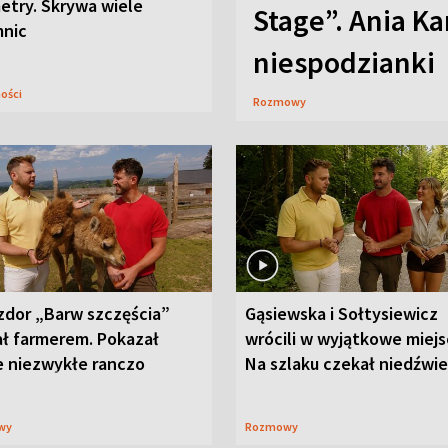
etry. Skrywa wiele
Stage”. Ania K
mnic
niespodzianki
ności
Rozmowy
zdor „Barw szczęścia”
Gąsiewska i Sołtysiewicz
ał farmerem. Pokazał
wrócili w wyjątkowe miejs
e niezwykłe ranczo
Na szlaku czekał niedźwi
wy
Rozmowy