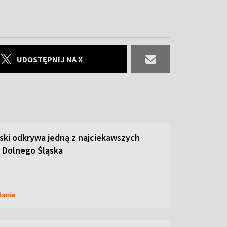
UDOSTĘPNIJ NA X
ski odkrywa jedną z najciekawszych
 Dolnego Śląska
danie