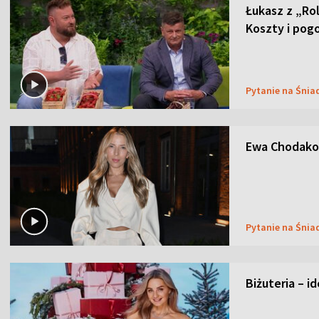
Łukasz z „Ro
Koszty i pog
Pytanie na Śnia
Ewa Chodakow
Pytanie na Śnia
Biżuteria – i