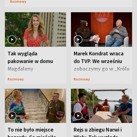
Rozmowy
Tak wygląda
Marek Kondrat wraca
pakowanie w domu
do TVP. We wrześniu
Magdaleny
zobaczymy go w „Królu
Waligórskiej-Lisieckiej.
Maciusiu I”
Rozmowy
Rozmowy
Mąż nie odpuszcza
To nie było miejsce
Rejs u zbiegu Narwi i