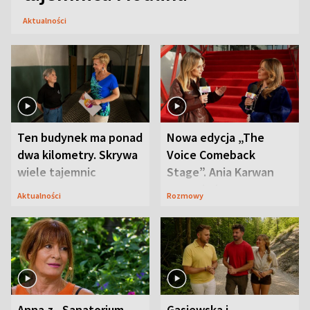
Aktualności
Ten budynek ma ponad
Nowa edycja „The
dwa kilometry. Skrywa
Voice Comeback
wiele tajemnic
Stage”. Ania Karwan
zapowiada
Aktualności
Rozmowy
niespodzianki
Anna z „Sanatorium
Gąsiewska i