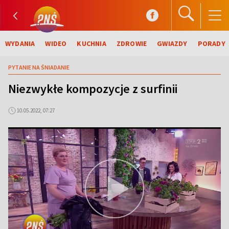
WYDANIA
WIDEO
KUCHNIA
ZDROWIE
GWIAZDY
PORADY
PYTANIE NA ŚNIADANIE
Niezwykłe kompozycje z surfinii
10.05.2022, 07:27