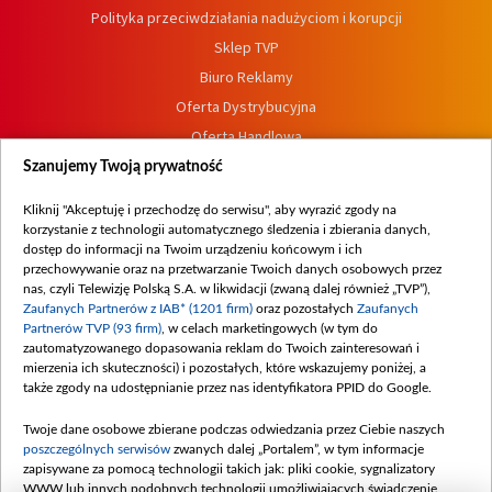
Polityka przeciwdziałania nadużyciom i korupcji
Sklep TVP
Biuro Reklamy
Oferta Dystrybucyjna
Oferta Handlowa
Dostępność
Szanujemy Twoją prywatność
Moje zgody
Kliknij "Akceptuję i przechodzę do serwisu", aby wyrazić zgody na
Procedura zgłoszeń wewnętrznych
korzystanie z technologii automatycznego śledzenia i zbierania danych,
dostęp do informacji na Twoim urządzeniu końcowym i ich
przechowywanie oraz na przetwarzanie Twoich danych osobowych przez
nas, czyli Telewizję Polską S.A. w likwidacji (zwaną dalej również „TVP”),
Zaufanych Partnerów z IAB* (1201 firm)
oraz pozostałych
Zaufanych
Partnerów TVP (93 firm)
, w celach marketingowych (w tym do
zautomatyzowanego dopasowania reklam do Twoich zainteresowań i
mierzenia ich skuteczności) i pozostałych, które wskazujemy poniżej, a
także zgody na udostępnianie przez nas identyfikatora PPID do Google.
Twoje dane osobowe zbierane podczas odwiedzania przez Ciebie naszych
poszczególnych serwisów
zwanych dalej „Portalem”, w tym informacje
zapisywane za pomocą technologii takich jak: pliki cookie, sygnalizatory
WWW lub innych podobnych technologii umożliwiających świadczenie