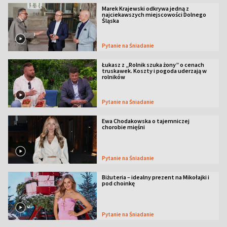
Marek Krajewski odkrywa jedną z
najciekawszych miejscowości Dolnego
Śląska
Pytanie na Śniadanie
Łukasz z „Rolnik szuka żony” o cenach
truskawek. Koszty i pogoda uderzają w
rolników
Pytanie na Śniadanie
Ewa Chodakowska o tajemniczej
chorobie mięśni
Pytanie na Śniadanie
Biżuteria – idealny prezent na Mikołajki i
pod choinkę
Pytanie na Śniadanie