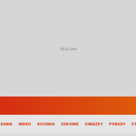
DANIA
WIDEO
KUCHNIA
ZDROWIE
GWIAZDY
PORADY
S