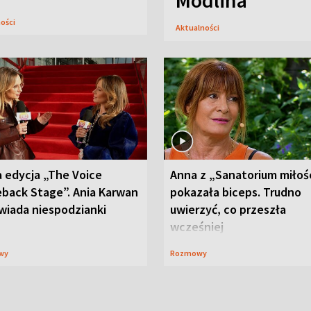
Modlina
ności
Aktualności
 edycja „The Voice
Anna z „Sanatorium miłoś
back Stage”. Ania Karwan
pokazała biceps. Trudno
wiada niespodzianki
uwierzyć, co przeszła
wcześniej
wy
Rozmowy