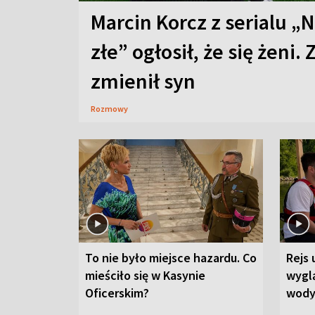
Marcin Korcz z serialu „N
złe” ogłosił, że się żeni. 
zmienił syn
Rozmowy
To nie było miejsce hazardu. Co
Rejs 
mieściło się w Kasynie
wygl
Oficerskim?
wod