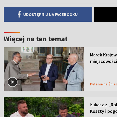
UDOSTĘPNIJ NA FACEBOOKU
Więcej na ten temat
Marek Krajew
miejscowości
Pytanie na Śnia
Łukasz z „Ro
Koszty i pog