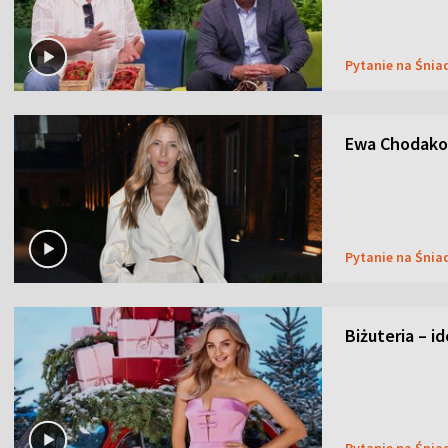
Pytanie na Śnia
Ewa Chodakow
Pytanie na Śnia
Biżuteria – i
Pytanie na Śnia