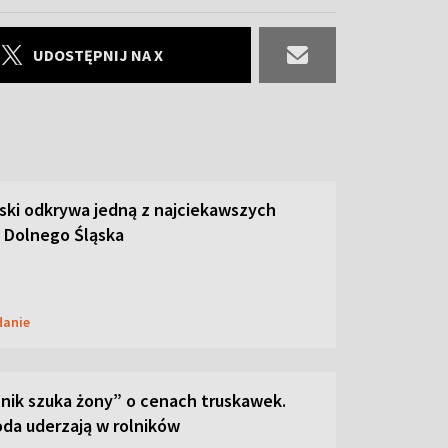
UDOSTĘPNIJ NA X
ski odkrywa jedną z najciekawszych
 Dolnego Śląska
danie
lnik szuka żony” o cenach truskawek.
oda uderzają w rolników