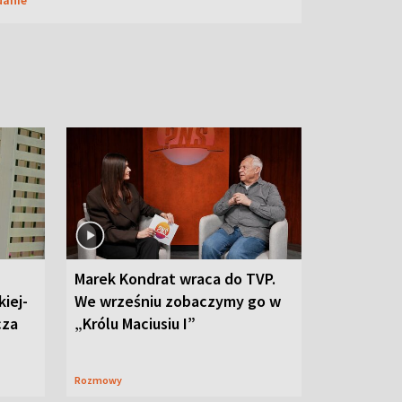
Marek Kondrat wraca do TVP.
iej-
We wrześniu zobaczymy go w
cza
„Królu Maciusiu I”
Rozmowy