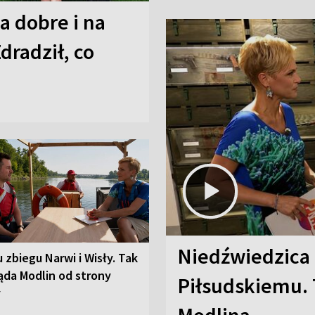
a dobre i na
Zdradził, co
Niedźwiedzica
u zbiegu Narwi i Wisły. Tak
ąda Modlin od strony
Piłsudskiemu. 
y