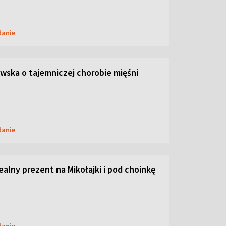
danie
ska o tajemniczej chorobie mięśni
danie
dealny prezent na Mikołajki i pod choinkę
danie