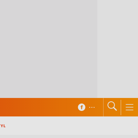
...
TYL