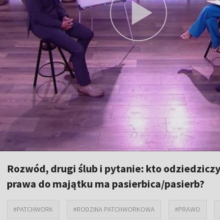
Rozwód, drugi ślub i pytanie: kto odziedzicz
prawa do majątku ma pasierbica/pasierb?
#PATCHWORK
#RODZINA PATCHWORKOWA
#PRAWO