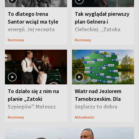
To dlatego Irena
Tak wyglądał pierwszy
Santor wciąż ma tyle
plan Gelnera i
energii. Jej recepta
Cieleckiej. „Zatoka
jest zaskakująco
szpiegów” od razu ich
Rozmowy
Rozmowy
prosta
zaskoczyła
To działo się z nim na
Wiatr nad Jeziorem
planie „Zatoki
Tarnobrzeskim. Dla
Szpiegów”. Mateusz
żeglarzy to dobra
Janicki odsłonił
wiadomość
Rozmowy
Aktualności
aktorski sekret