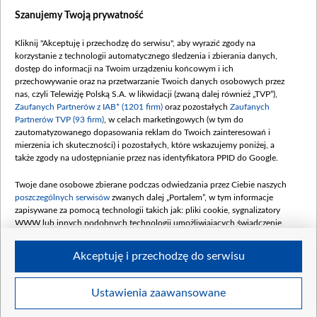
Dostępność
Szanujemy Twoją prywatność
Moje zgody
Kliknij "Akceptuję i przechodzę do serwisu", aby wyrazić zgody na
Procedura zgłoszeń wewnętrznych
korzystanie z technologii automatycznego śledzenia i zbierania danych,
dostęp do informacji na Twoim urządzeniu końcowym i ich
przechowywanie oraz na przetwarzanie Twoich danych osobowych przez
nas, czyli Telewizję Polską S.A. w likwidacji (zwaną dalej również „TVP”),
Zaufanych Partnerów z IAB* (1201 firm)
oraz pozostałych
Zaufanych
Partnerów TVP (93 firm)
, w celach marketingowych (w tym do
zautomatyzowanego dopasowania reklam do Twoich zainteresowań i
mierzenia ich skuteczności) i pozostałych, które wskazujemy poniżej, a
także zgody na udostępnianie przez nas identyfikatora PPID do Google.
Twoje dane osobowe zbierane podczas odwiedzania przez Ciebie naszych
poszczególnych serwisów
zwanych dalej „Portalem”, w tym informacje
zapisywane za pomocą technologii takich jak: pliki cookie, sygnalizatory
WWW lub innych podobnych technologii umożliwiających świadczenie
dopasowanych i bezpiecznych usług, personalizację treści oraz reklam,
udostępnianie funkcji mediów społecznościowych oraz analizowanie ruchu
Akceptuję i przechodzę do serwisu
w Internecie.
Twoje dane osobowe zbierane podczas odwiedzania przez Ciebie
Ustawienia zaawansowane
poszczególnych serwisów
na Portalu, takie jak adresy IP, identyfikatory
© 2026 Telewizja Polska S. A. w likwidacji
Twoich urządzeń końcowych i identyfikatory plików cookie, informacje o