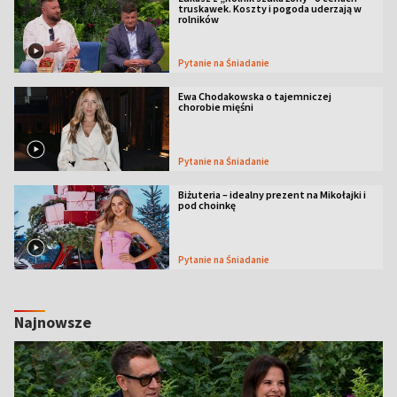
truskawek. Koszty i pogoda uderzają w
rolników
Pytanie na Śniadanie
Ewa Chodakowska o tajemniczej
chorobie mięśni
Pytanie na Śniadanie
Biżuteria – idealny prezent na Mikołajki i
pod choinkę
Pytanie na Śniadanie
Najnowsze