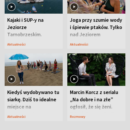
Kajaki i SUP-y na
Joga przy szumie wody
Jeziorze
i śpiewie ptaków. Tylko
Tarnobrzeskim.
nad Jeziorem
Przyrodnicy zwracają
Tarnobrzeskim
Aktualności
Aktualności
uwagę na coś jeszcze
Kiedyś wydobywano tu
Marcin Korcz z serialu
siarkę. Dziś to idealne
„Na dobre i na złe”
miejsce na
ogłosił, że się żeni.
wypoczynek
Zdradził, co zmienił
Aktualności
Rozmowy
syn