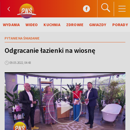
WYDANIA
WIDEO
KUCHNIA
ZDROWIE
GWIAZDY
PORADY
PYTANIE NA ŚNIADANIE
Odgracanie łazienki na wiosnę
09.05.2022, 04:48