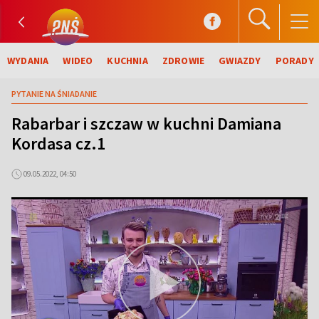
WYDANIA
WIDEO
KUCHNIA
ZDROWIE
GWIAZDY
PORADY
PYTANIE NA ŚNIADANIE
Rabarbar i szczaw w kuchni Damiana
Kordasa cz.1
09.05.2022, 04:50