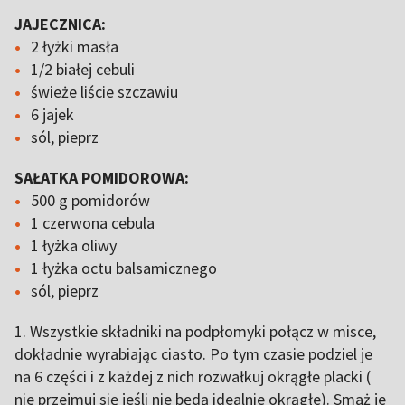
JAJECZNICA:
2 łyżki masła
1/2 białej cebuli
świeże liście szczawiu
6 jajek
sól, pieprz
SAŁATKA POMIDOROWA:
500 g pomidorów
1 czerwona cebula
1 łyżka oliwy
1 łyżka octu balsamicznego
sól, pieprz
1. Wszystkie składniki na podpłomyki połącz w misce,
dokładnie wyrabiając ciasto. Po tym czasie podziel je
na 6 części i z każdej z nich rozwałkuj okrągłe placki (
nie przejmuj się jeśli nie będą idealnie okrągłe). Smaż je