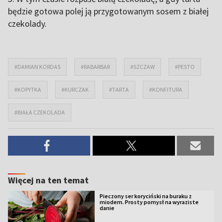
będzie gotowa polej ją przygotowanym sosem z białej
czekolady.
#DAMIAN KORDAS
#RABARBAR
#SZCZAW
#PESTO
#KOPYTKA
#KURCZAK
#TARTA
#KONFITURA
#BIAŁA CZEKOLADA
Więcej na ten temat
Pieczony ser koryciński na buraku z
miodem. Prosty pomysł na wyraziste
danie