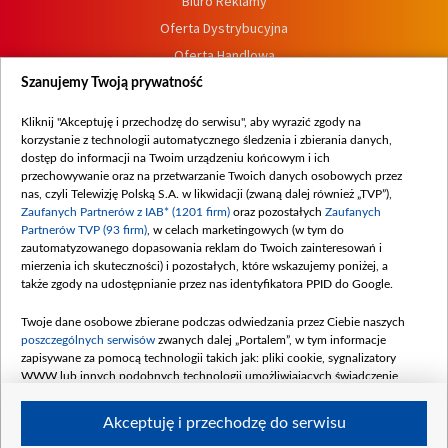
Biuro Reklamy
Oferta Dystrybucyjna
Oferta Handlowa
Dostępność
Szanujemy Twoją prywatność
Moje zgody
Kliknij "Akceptuję i przechodzę do serwisu", aby wyrazić zgody na
Procedura zgłoszeń wewnętrznych
korzystanie z technologii automatycznego śledzenia i zbierania danych,
dostęp do informacji na Twoim urządzeniu końcowym i ich
przechowywanie oraz na przetwarzanie Twoich danych osobowych przez
nas, czyli Telewizję Polską S.A. w likwidacji (zwaną dalej również „TVP”),
Zaufanych Partnerów z IAB* (1201 firm)
oraz pozostałych
Zaufanych
Partnerów TVP (93 firm)
, w celach marketingowych (w tym do
zautomatyzowanego dopasowania reklam do Twoich zainteresowań i
mierzenia ich skuteczności) i pozostałych, które wskazujemy poniżej, a
także zgody na udostępnianie przez nas identyfikatora PPID do Google.
Twoje dane osobowe zbierane podczas odwiedzania przez Ciebie naszych
poszczególnych serwisów
zwanych dalej „Portalem”, w tym informacje
zapisywane za pomocą technologii takich jak: pliki cookie, sygnalizatory
WWW lub innych podobnych technologii umożliwiających świadczenie
dopasowanych i bezpiecznych usług, personalizację treści oraz reklam,
udostępnianie funkcji mediów społecznościowych oraz analizowanie ruchu
Akceptuję i przechodzę do serwisu
w Internecie.