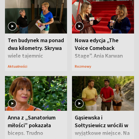
Ten budynek ma ponad
Nowa edycja „The
dwa kilometry. Skrywa
Voice Comeback
wiele tajemnic
Stage”. Ania Karwan
zapowiada
Aktualności
Rozmowy
niespodzianki
Anna z „Sanatorium
Gąsiewska i
miłości” pokazała
Sołtysiewicz wrócili w
biceps. Trudno
wyjątkowe miejsce. Na