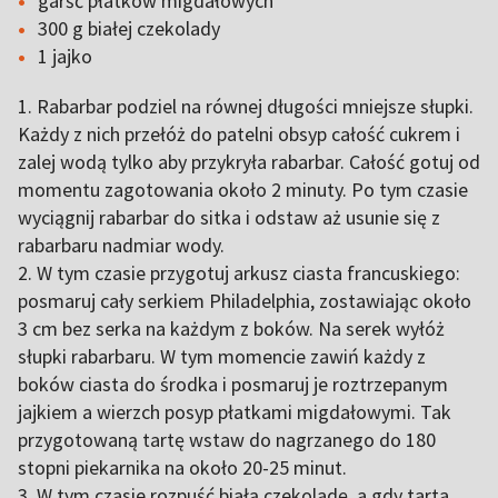
garść płatków migdałowych
300 g białej czekolady
1 jajko
1. Rabarbar podziel na równej długości mniejsze słupki.
Każdy z nich przełóż do patelni obsyp całość cukrem i
zalej wodą tylko aby przykryła rabarbar. Całość gotuj od
momentu zagotowania około 2 minuty. Po tym czasie
wyciągnij rabarbar do sitka i odstaw aż usunie się z
rabarbaru nadmiar wody.
2. W tym czasie przygotuj arkusz ciasta francuskiego:
posmaruj cały serkiem Philadelphia, zostawiając około
3 cm bez serka na każdym z boków. Na serek wyłóż
słupki rabarbaru. W tym momencie zawiń każdy z
boków ciasta do środka i posmaruj je roztrzepanym
jajkiem a wierzch posyp płatkami migdałowymi. Tak
przygotowaną tartę wstaw do nagrzanego do 180
stopni piekarnika na około 20-25 minut.
3. W tym czasie rozpuść białą czekoladę, a gdy tarta