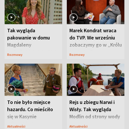
Tak wygląda
Marek Kondrat wraca
pakowanie w domu
do TVP. We wrześniu
Magdaleny
zobaczymy go w „Królu
Waligórskiej-Lisieckiej.
Maciusiu I”
Rozmowy
Rozmowy
Mąż nie odpuszcza
To nie było miejsce
Rejs u zbiegu Narwi i
hazardu. Co mieściło
Wisły. Tak wygląda
się w Kasynie
Modlin od strony wody
Oficerskim?
Aktualności
Aktualności