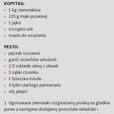
KOPYTKA:
1 kg ziemniaków
225 g mąki pszennej
1 jajko
szczypta soli
masło do smażenia
PESTO:
pęczek szczawiu
garść orzechów włoskich
1/3 szklanki oliwy z oliwek
3 ząbki czosnku
1 łyżeczka miodu
3 łyżki startego parmezanu
sól, pieprz
1. Ugotowane ziemniaki rozgniatamy praską na gładkie
puree a następnie dodajemy pozostałe składniki i