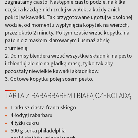
zagniatamy ciasto. Następnie ciasto podziel na kilka
części a każdą z nich zroluj w wałek, a każdy z nich
pokrój w kawałki. Tak przygotowane ugotuj w osolonej
wodzie, od momentu wypłynięcia kopytek na wierzch,
przez około 2 minuty. Po tym czasie wrzuć kopytka na
patelnie z masłem klarowanym i usmaż aż się
zrumienią.
2. Do misy blendera wrzuć wszystkie składniki na pesto
i zblenduj ale nie na gładką masę, tylko tak aby
pozostały niewielkie kawałki składników.
3. Gotowe kopytka polej sosem pesto.
TARTA Z RABARBAREM I BIAŁĄ CZEKOLADĄ
1 arkusz ciasta francuskiego
4 łodygi rabarbaru
4 łyżki cukru
500 g serka philadelphia