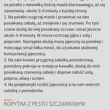
na patelni z niewielką ilością masła klarowanego, aż się
zarumienią- około 3-4 minuty z każdej strony.
2. Na patelni rozgrzej masło i przesmaż na nim
posiekaną cebulę, aż zmięknie i się zrumieni. Po tym
czasie dodaj do niej posiekany szczaw i smaż jeszcze
około 3-4 minuty. W misce roztrzep jajka z solą i
pieprzem. Następnie dodaj masę jajeczną na patelnię i
mieszając smaż kilka minut, do uzyskania ulubionej
konsystencji jajecznicy.
3. Na sam koniec przygotuj sałatkę pomidorową:
pomidory pokroju w mniejsze kawałki, dodaj do nich
posiekaną czerwoną cebulę i dopraw całość solą,
pieprze, oliwą i octem.
4. Na podpłomyki rozłóż jajecznicę a na sam wierzch
sałatkę z pomidorów
KOPYTKA Z PESTO SZCZAWIOWYM