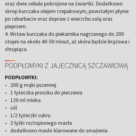
oraz dwie cebule pokrojone na ćwiartki. Dodatkowo
skrop kurczaka olejem rzepakowym, powstałym płynie
po rabarbarze oraz dopraw z wierzchu solą oraz
pieprzem.
4. Wstaw kurczaka do piekarnika nagrzanego do 200
stopni na około 40-50 minut, aż skóra będzie brązowa i
chrupiąca.
PODPŁOMYKI Z JAJECZNICĄ SZCZAWIOWĄ
PODPŁOMYKI:
200 g mąki pszennej
1 łyżeczka proszku do pieczenia
120 ml mleka
sól
1/2 łyżeczki cukru
2 łyżki roztopionego masła
dodatkowo masło klarowane do smażenia