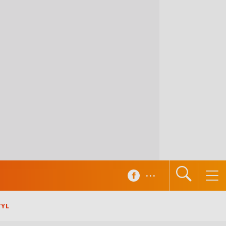
...
TYL