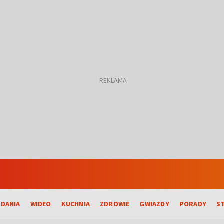
DANIA
WIDEO
KUCHNIA
ZDROWIE
GWIAZDY
PORADY
S