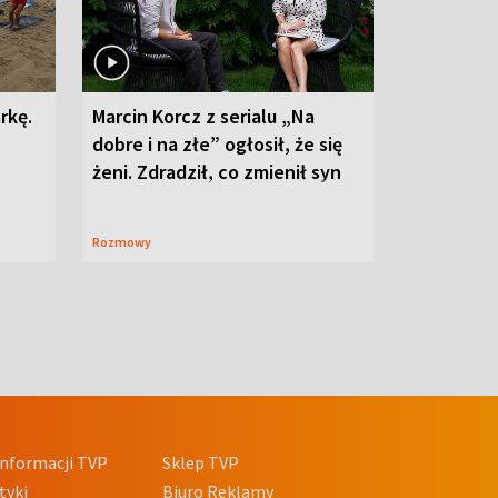
rkę.
Marcin Korcz z serialu „Na
dobre i na złe” ogłosił, że się
żeni. Zdradził, co zmienił syn
Rozmowy
nformacji TVP
Sklep TVP
tyki
Biuro Reklamy