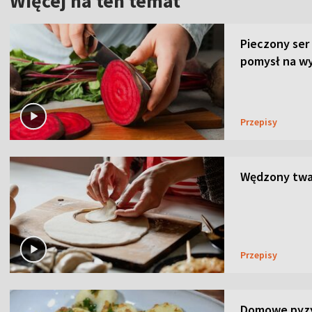
Więcej na ten temat
Pieczony ser
pomysł na wy
Przepisy
Wędzony twar
Przepisy
Domowe pyzy 