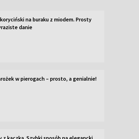
 koryciński na buraku z miodem. Prosty
raziste danie
ożek w pierogach – prosto, a genialnie!
z kaczką. Szybki sposób na elegancki