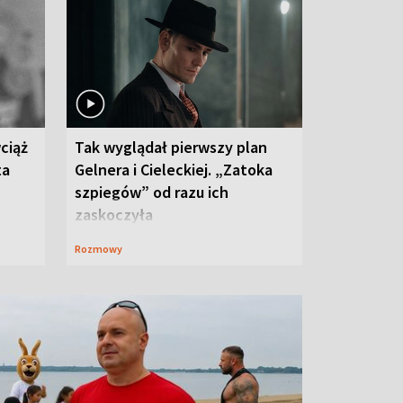
ciąż
Tak wyglądał pierwszy plan
ta
Gelnera i Cieleckiej. „Zatoka
szpiegów” od razu ich
zaskoczyła
Rozmowy