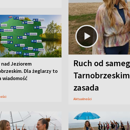
Ruch od sameg
r nad Jeziorem
brzeskim. Dla żeglarzy to
Tarnobrzeskim,
a wiadomość
zasada
ności
Aktualności