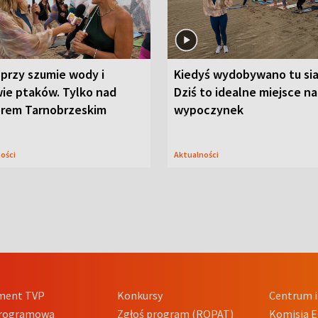
przy szumie wody i
Kiedyś wydobywano tu sia
ie ptaków. Tylko nad
Dziś to idealne miejsce na
orem Tarnobrzeskim
wypoczynek
ności
Aktualności
ment TVP
Konkursy
Centrum i
Programowa
Zgłoś program (ROPAT)
Komisja E