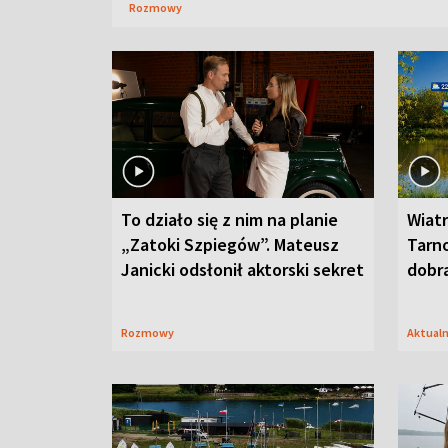
Rozmowy
To działo się z nim na planie
Wiat
„Zatoki Szpiegów”. Mateusz
Tarno
Janicki odsłonił aktorski sekret
dobr
Rozmowy
Aktual