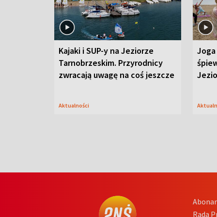
Kajaki i SUP-y na Jeziorze
Joga 
Tarnobrzeskim. Przyrodnicy
śpiew
zwracają uwagę na coś jeszcze
Jezi
Aktualności
Aktual
Abona
Rada 