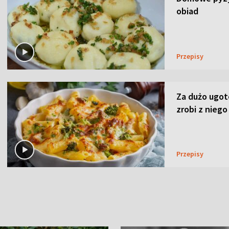
obiad
Przepisy
Za dużo ugo
zrobi z niego
Przepisy