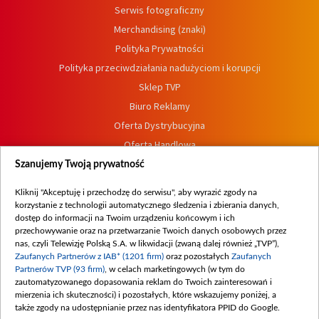
Serwis fotograficzny
Merchandising (znaki)
Polityka Prywatności
Polityka przeciwdziałania nadużyciom i korupcji
Sklep TVP
Biuro Reklamy
Oferta Dystrybucyjna
Oferta Handlowa
Dostępność
Szanujemy Twoją prywatność
Moje zgody
Kliknij "Akceptuję i przechodzę do serwisu", aby wyrazić zgody na
Procedura zgłoszeń wewnętrznych
korzystanie z technologii automatycznego śledzenia i zbierania danych,
dostęp do informacji na Twoim urządzeniu końcowym i ich
przechowywanie oraz na przetwarzanie Twoich danych osobowych przez
nas, czyli Telewizję Polską S.A. w likwidacji (zwaną dalej również „TVP”),
Zaufanych Partnerów z IAB* (1201 firm)
oraz pozostałych
Zaufanych
Partnerów TVP (93 firm)
, w celach marketingowych (w tym do
zautomatyzowanego dopasowania reklam do Twoich zainteresowań i
mierzenia ich skuteczności) i pozostałych, które wskazujemy poniżej, a
także zgody na udostępnianie przez nas identyfikatora PPID do Google.