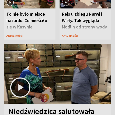
To nie było miejsce
Rejs u zbiegu Narwi i
hazardu. Co mieściło
Wisły. Tak wygląda
się w Kasynie
Modlin od strony wody
Oficerskim?
Aktualności
Aktualności
Niedźwiedzica salutowała