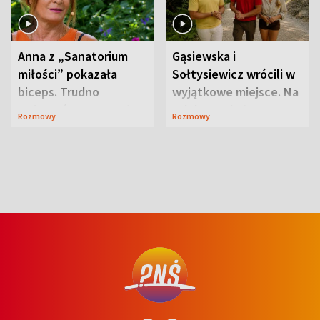
Anna z „Sanatorium
Gąsiewska i
miłości” pokazała
Sołtysiewicz wrócili w
biceps. Trudno
wyjątkowe miejsce. Na
uwierzyć, co przeszła
szlaku czekał
Rozmowy
Rozmowy
wcześniej
niedźwiedź