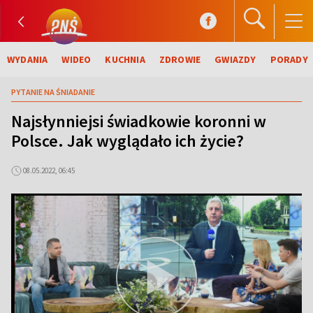
WYDANIA
WIDEO
KUCHNIA
ZDROWIE
GWIAZDY
PORADY
PYTANIE NA ŚNIADANIE
Najsłynniejsi świadkowie koronni w
Polsce. Jak wyglądało ich życie?
08.05.2022, 06:45