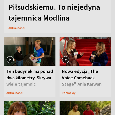
Piłsudskiemu. To niejedyna
tajemnica Modlina
Aktualności
Ten budynek ma ponad
Nowa edycja „The
dwa kilometry. Skrywa
Voice Comeback
wiele tajemnic
Stage”. Ania Karwan
zapowiada
Aktualności
Rozmowy
niespodzianki