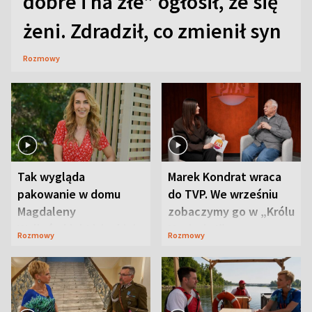
dobre i na złe” ogłosił, że się
żeni. Zdradził, co zmienił syn
Rozmowy
Tak wygląda
Marek Kondrat wraca
pakowanie w domu
do TVP. We wrześniu
Magdaleny
zobaczymy go w „Królu
Waligórskiej-Lisieckiej.
Maciusiu I”
Rozmowy
Rozmowy
Mąż nie odpuszcza