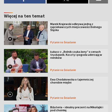
Więcej na ten temat
Marek Krajewski odkrywa jedną z
najciekawszych miejscowości Dolnego
Śląska
Pytanie na Śniadanie
Łukasz z „Rolnik szuka żony” o cenach
truskawek. Koszty i pogoda uderzają w
rolników
Pytanie na Śniadanie
Ewa Chodakowska o tajemniczej
chorobie mięśni
Pytanie na Śniadanie
Biżuteria – idealny prezent na Mikołajki i
pod choinkę