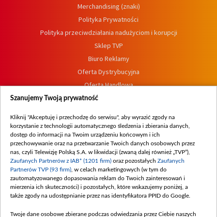
Merchandising (znaki)
Polityka Prywatności
Polityka przeciwdziałania nadużyciom i korupcji
Sklep TVP
Biuro Reklamy
Oferta Dystrybucyjna
Oferta Handlowa
Dostępność
Szanujemy Twoją prywatność
Moje zgody
Kliknij "Akceptuję i przechodzę do serwisu", aby wyrazić zgody na
Procedura zgłoszeń wewnętrznych
korzystanie z technologii automatycznego śledzenia i zbierania danych,
dostęp do informacji na Twoim urządzeniu końcowym i ich
przechowywanie oraz na przetwarzanie Twoich danych osobowych przez
nas, czyli Telewizję Polską S.A. w likwidacji (zwaną dalej również „TVP”),
Zaufanych Partnerów z IAB* (1201 firm)
oraz pozostałych
Zaufanych
Partnerów TVP (93 firm)
, w celach marketingowych (w tym do
zautomatyzowanego dopasowania reklam do Twoich zainteresowań i
mierzenia ich skuteczności) i pozostałych, które wskazujemy poniżej, a
także zgody na udostępnianie przez nas identyfikatora PPID do Google.
Twoje dane osobowe zbierane podczas odwiedzania przez Ciebie naszych