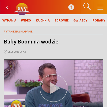
WYDANIA
WIDEO
KUCHNIA
ZDROWIE
GWIAZDY
PORADY
PYTANIE NA ŚNIADANIE
Baby Boom na wodzie
08.05.2022, 06:42