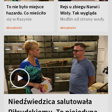
To nie było miejsce
Rejs u zbiegu Narwi i
hazardu. Co mieściło
Wisły. Tak wygląda
się w Kasynie
Modlin od strony wody
Oficerskim?
Aktualności
Aktualności
Niedźwiedzica salutowała
Piłsudskiemu. To niejedyna