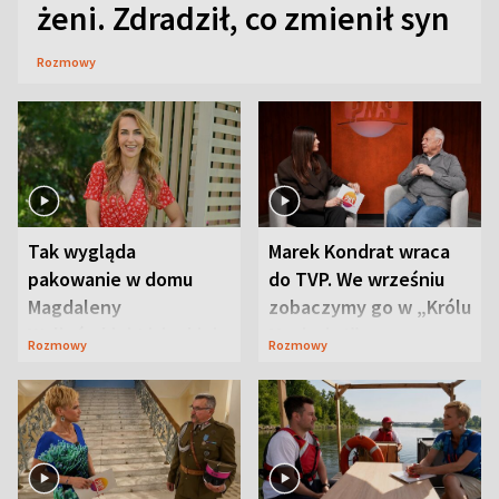
żeni. Zdradził, co zmienił syn
Rozmowy
Tak wygląda
Marek Kondrat wraca
pakowanie w domu
do TVP. We wrześniu
Magdaleny
zobaczymy go w „Królu
Waligórskiej-Lisieckiej.
Maciusiu I”
Rozmowy
Rozmowy
Mąż nie odpuszcza