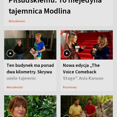
tajemnica Modlina
Aktualności
Ten budynek ma ponad
Nowa edycja „The
dwa kilometry. Skrywa
Voice Comeback
wiele tajemnic
Stage”. Ania Karwan
zapowiada
Aktualności
Rozmowy
niespodzianki