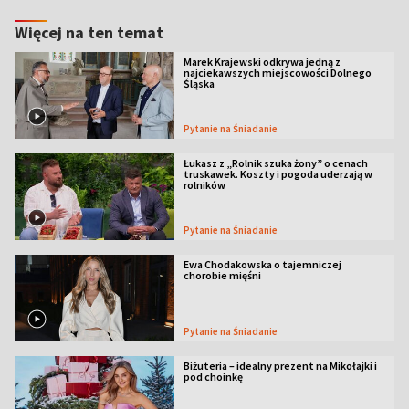
Więcej na ten temat
Marek Krajewski odkrywa jedną z
najciekawszych miejscowości Dolnego
Śląska
Pytanie na Śniadanie
Łukasz z „Rolnik szuka żony” o cenach
truskawek. Koszty i pogoda uderzają w
rolników
Pytanie na Śniadanie
Ewa Chodakowska o tajemniczej
chorobie mięśni
Pytanie na Śniadanie
Biżuteria – idealny prezent na Mikołajki i
pod choinkę