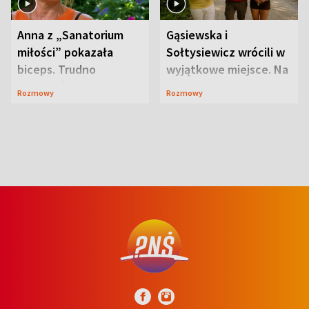
Anna z „Sanatorium
Gąsiewska i
miłości” pokazała
Sołtysiewicz wrócili w
biceps. Trudno
wyjątkowe miejsce. Na
uwierzyć, co przeszła
szlaku czekał
Rozmowy
Rozmowy
wcześniej
niedźwiedź