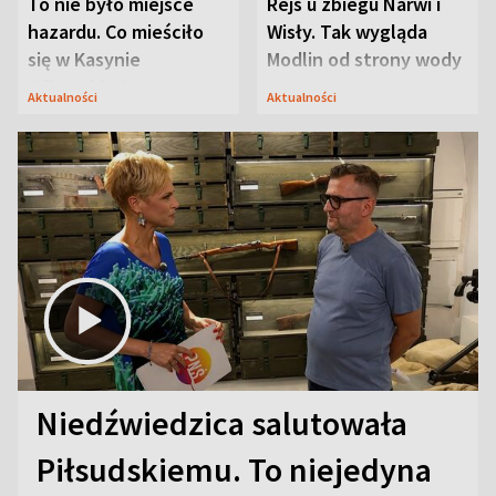
To nie było miejsce
Rejs u zbiegu Narwi i
hazardu. Co mieściło
Wisły. Tak wygląda
się w Kasynie
Modlin od strony wody
Oficerskim?
Aktualności
Aktualności
Niedźwiedzica salutowała
Piłsudskiemu. To niejedyna