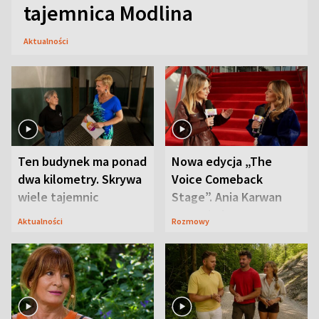
tajemnica Modlina
Aktualności
Ten budynek ma ponad
Nowa edycja „The
dwa kilometry. Skrywa
Voice Comeback
wiele tajemnic
Stage”. Ania Karwan
zapowiada
Aktualności
Rozmowy
niespodzianki