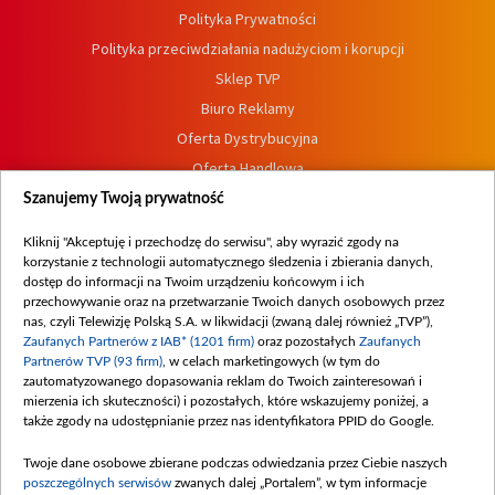
Polityka Prywatności
Polityka przeciwdziałania nadużyciom i korupcji
Sklep TVP
Biuro Reklamy
Oferta Dystrybucyjna
Oferta Handlowa
Dostępność
Szanujemy Twoją prywatność
Moje zgody
Kliknij "Akceptuję i przechodzę do serwisu", aby wyrazić zgody na
Procedura zgłoszeń wewnętrznych
korzystanie z technologii automatycznego śledzenia i zbierania danych,
dostęp do informacji na Twoim urządzeniu końcowym i ich
przechowywanie oraz na przetwarzanie Twoich danych osobowych przez
nas, czyli Telewizję Polską S.A. w likwidacji (zwaną dalej również „TVP”),
Zaufanych Partnerów z IAB* (1201 firm)
oraz pozostałych
Zaufanych
Partnerów TVP (93 firm)
, w celach marketingowych (w tym do
zautomatyzowanego dopasowania reklam do Twoich zainteresowań i
mierzenia ich skuteczności) i pozostałych, które wskazujemy poniżej, a
także zgody na udostępnianie przez nas identyfikatora PPID do Google.
Twoje dane osobowe zbierane podczas odwiedzania przez Ciebie naszych
poszczególnych serwisów
zwanych dalej „Portalem”, w tym informacje