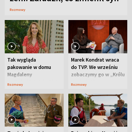
Rozmowy
Tak wygląda
Marek Kondrat wraca
pakowanie w domu
do TVP. We wrześniu
Magdaleny
zobaczymy go w „Królu
Waligórskiej-Lisieckiej.
Maciusiu I”
Rozmowy
Rozmowy
Mąż nie odpuszcza