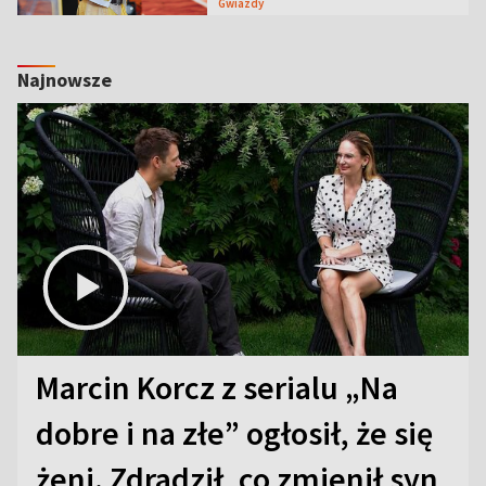
Gwiazdy
Najnowsze
Marcin Korcz z serialu „Na
dobre i na złe” ogłosił, że się
żeni. Zdradził, co zmienił syn