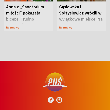
Anna z „Sanatorium
Gąsiewska i
miłości” pokazała
Sołtysiewicz wrócili w
biceps. Trudno
wyjątkowe miejsce. Na
uwierzyć, co przeszła
szlaku czekał
Rozmowy
Rozmowy
wcześniej
niedźwiedź