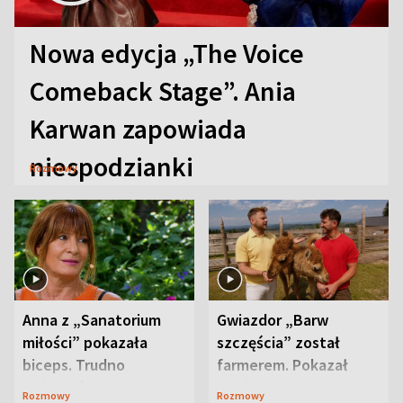
Nowa edycja „The Voice
Comeback Stage”. Ania
Karwan zapowiada
niespodzianki
Rozmowy
Anna z „Sanatorium
Gwiazdor „Barw
miłości” pokazała
szczęścia” został
biceps. Trudno
farmerem. Pokazał
uwierzyć, co przeszła
swoje niezwykłe
Rozmowy
Rozmowy