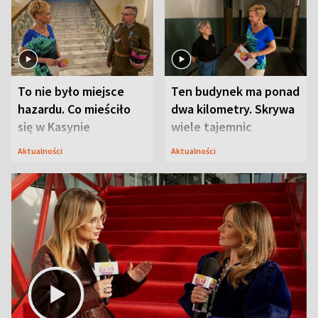
To nie było miejsce
Ten budynek ma ponad
hazardu. Co mieściło
dwa kilometry. Skrywa
się w Kasynie
wiele tajemnic
Oficerskim?
Aktualności
Aktualności