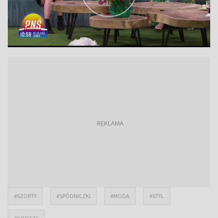
#SZORTY
#SPÓDNICZKI
#MODA
#STYL