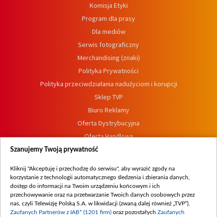
Komisja Etyki
Program dla prasy
Dla mediów
Serwis fotograficzny
Merchandising (znaki)
Polityka Prywatności
Polityka przeciwdziałania nadużyciom i korupcji
Sklep TVP
Biuro Reklamy
Oferta Dystrybucyjna
Oferta Handlowa
Dostępność
Szanujemy Twoją prywatność
Moje zgody
Kliknij "Akceptuję i przechodzę do serwisu", aby wyrazić zgody na
Procedura zgłoszeń wewnętrznych
korzystanie z technologii automatycznego śledzenia i zbierania danych,
dostęp do informacji na Twoim urządzeniu końcowym i ich
przechowywanie oraz na przetwarzanie Twoich danych osobowych przez
nas, czyli Telewizję Polską S.A. w likwidacji (zwaną dalej również „TVP”),
Zaufanych Partnerów z IAB* (1201 firm)
oraz pozostałych
Zaufanych