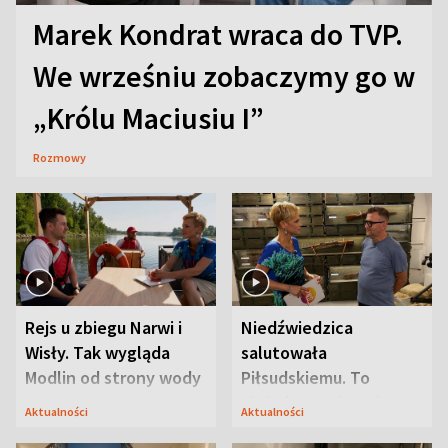
Marek Kondrat wraca do TVP.
We wrześniu zobaczymy go w
„Królu Maciusiu I”
Rozmowy
Rejs u zbiegu Narwi i
Niedźwiedzica
Wisły. Tak wygląda
salutowała
Modlin od strony wody
Piłsudskiemu. To
niejedyna tajemnica
Aktualności
Aktualności
Modlina