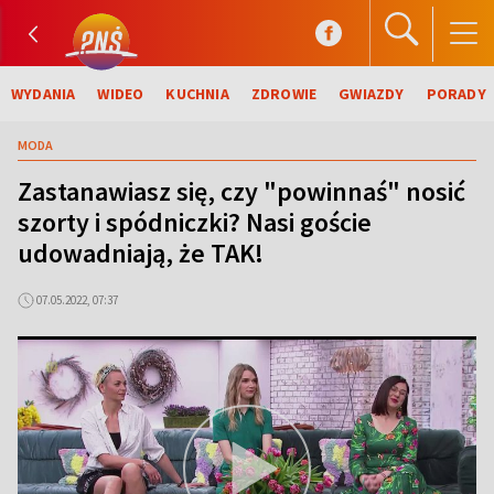
WYDANIA
WIDEO
KUCHNIA
ZDROWIE
GWIAZDY
PORADY
MODA
Zastanawiasz się, czy "powinnaś" nosić
szorty i spódniczki? Nasi goście
udowadniają, że TAK!
07.05.2022, 07:37