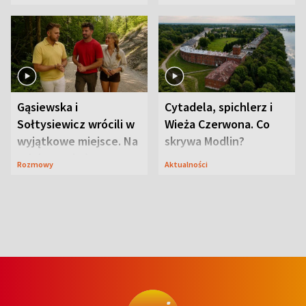
wcześniej
ranczo
Gąsiewska i
Cytadela, spichlerz i
Sołtysiewicz wrócili w
Wieża Czerwona. Co
wyjątkowe miejsce. Na
skrywa Modlin?
szlaku czekał
Rozmowy
Aktualności
niedźwiedź