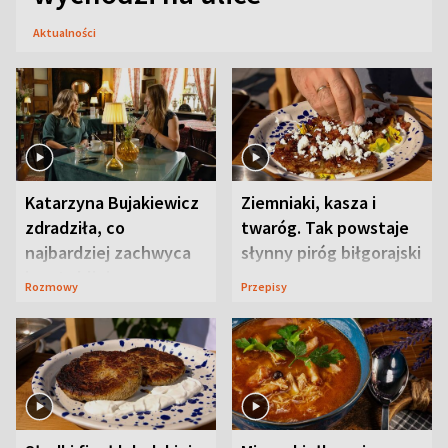
Aktualności
Katarzyna Bujakiewicz
Ziemniaki, kasza i
zdradziła, co
twaróg. Tak powstaje
najbardziej zachwyca
słynny piróg biłgorajski
ją w Lublinie
Rozmowy
Przepisy