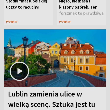
Słodki finał lubelskiej
Mięso, kiełbasa i
uczty to racuchy!
kiszony ogórek. Ten
forszmak to prawdziwa
uczta
Przepisy
Przepisy
Lublin zamienia ulice w
wielką scenę. Sztuka jest tu