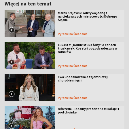
Więcej na ten temat
Marek Krajewski odkrywa jedną z
najciekawszych miejscowości Dolnego
Śląska
Pytanie na Śniadanie
Łukasz z „Rolnik szuka żony” o cenach
truskawek. Koszty i pogoda uderzają w
rolników
Pytanie na Śniadanie
Ewa Chodakowska o tajemniczej
chorobie mięśni
Pytanie na Śniadanie
Biżuteria – idealny prezent na Mikołajki i
pod choinkę