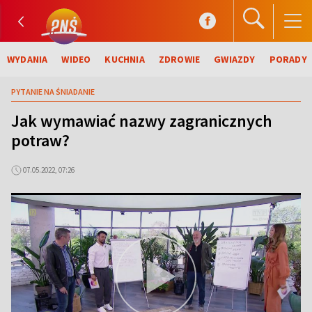
WYDANIA
WIDEO
KUCHNIA
ZDROWIE
GWIAZDY
PORADY
PYTANIE NA ŚNIADANIE
Jak wymawiać nazwy zagranicznych
potraw?
07.05.2022, 07:26