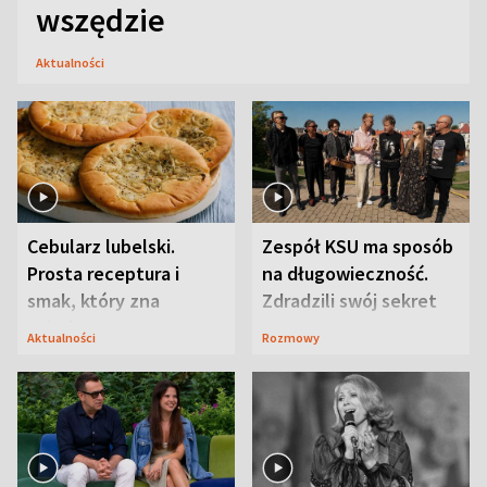
wszędzie
Aktualności
Cebularz lubelski.
Zespół KSU ma sposób
Prosta receptura i
na długowieczność.
smak, który zna
Zdradzili swój sekret
Lubelszczyzna
Aktualności
Rozmowy