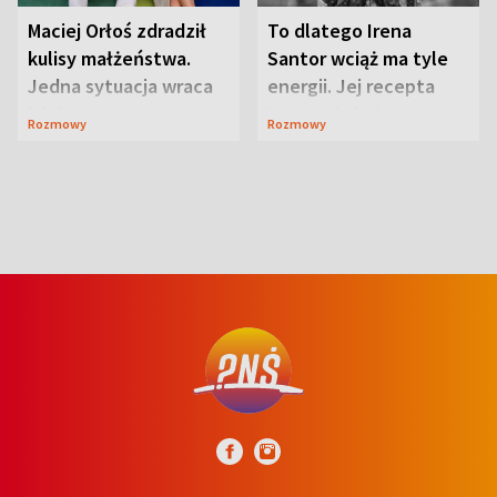
Maciej Orłoś zdradził
To dlatego Irena
kulisy małżeństwa.
Santor wciąż ma tyle
Jedna sytuacja wraca
energii. Jej recepta
jak bumerang
jest zaskakująco
Rozmowy
Rozmowy
prosta