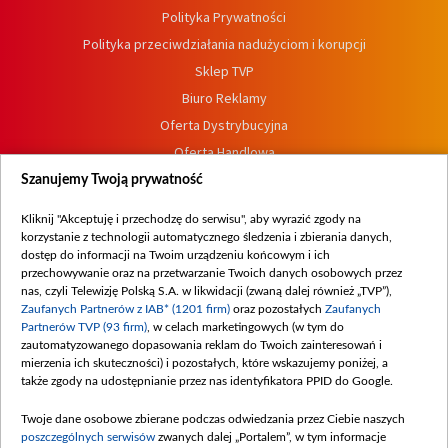
Polityka Prywatności
Polityka przeciwdziałania nadużyciom i korupcji
Sklep TVP
Biuro Reklamy
Oferta Dystrybucyjna
Oferta Handlowa
Dostępność
Szanujemy Twoją prywatność
Moje zgody
Kliknij "Akceptuję i przechodzę do serwisu", aby wyrazić zgody na
Procedura zgłoszeń wewnętrznych
korzystanie z technologii automatycznego śledzenia i zbierania danych,
dostęp do informacji na Twoim urządzeniu końcowym i ich
przechowywanie oraz na przetwarzanie Twoich danych osobowych przez
nas, czyli Telewizję Polską S.A. w likwidacji (zwaną dalej również „TVP”),
Zaufanych Partnerów z IAB* (1201 firm)
oraz pozostałych
Zaufanych
Partnerów TVP (93 firm)
, w celach marketingowych (w tym do
zautomatyzowanego dopasowania reklam do Twoich zainteresowań i
mierzenia ich skuteczności) i pozostałych, które wskazujemy poniżej, a
także zgody na udostępnianie przez nas identyfikatora PPID do Google.
Twoje dane osobowe zbierane podczas odwiedzania przez Ciebie naszych
poszczególnych serwisów
zwanych dalej „Portalem”, w tym informacje