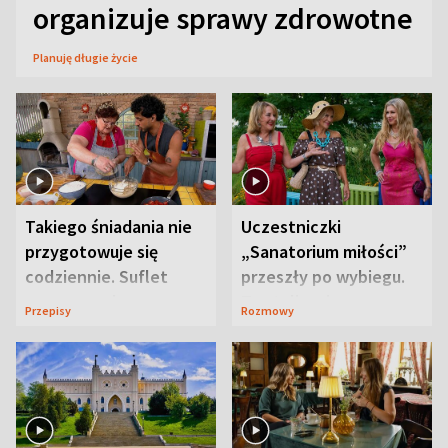
organizuje sprawy zdrowotne
Planuję długie życie
Takiego śniadania nie
Uczestniczki
przygotowuje się
„Sanatorium miłości”
codziennie. Suflet
przeszły po wybiegu.
serowy zachwyca
Te stylizacje
Przepisy
Rozmowy
smakiem
przyciągały wzrok