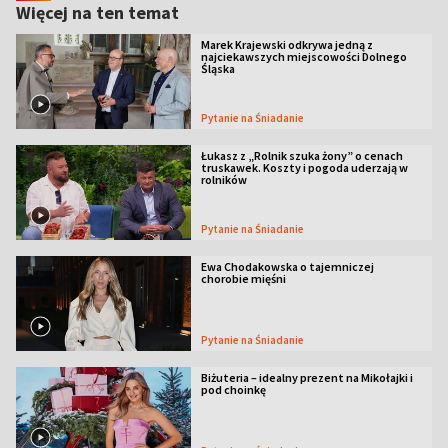
Więcej na ten temat
Marek Krajewski odkrywa jedną z
najciekawszych miejscowości Dolnego
Śląska
Pytanie na Śniadanie
Łukasz z „Rolnik szuka żony” o cenach
truskawek. Koszty i pogoda uderzają w
rolników
Pytanie na Śniadanie
Ewa Chodakowska o tajemniczej
chorobie mięśni
Pytanie na Śniadanie
Biżuteria – idealny prezent na Mikołajki i
pod choinkę