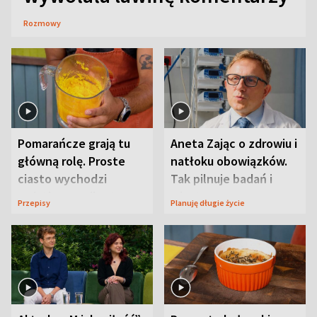
Rozmowy
Pomarańcze grają tu
Aneta Zając o zdrowiu i
główną rolę. Proste
natłoku obowiązków.
ciasto wychodzi
Tak pilnuje badań i
wyjątkowo wilgotne
wizyt
Przepisy
Planuję długie życie