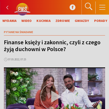
WYDANIA
WIDEO
KUCHNIA
ZDROWIE
GWIAZDY
PORADY
PYTANIE NA ŚNIADANIE
Finanse księży i zakonnic, czyli z czego
żyją duchowni w Polsce?
07.05.2022, 07:25