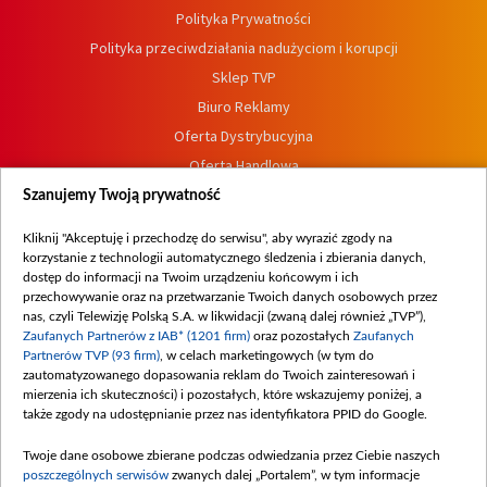
Polityka Prywatności
Polityka przeciwdziałania nadużyciom i korupcji
Sklep TVP
Biuro Reklamy
Oferta Dystrybucyjna
Oferta Handlowa
Dostępność
Szanujemy Twoją prywatność
Moje zgody
Kliknij "Akceptuję i przechodzę do serwisu", aby wyrazić zgody na
Procedura zgłoszeń wewnętrznych
korzystanie z technologii automatycznego śledzenia i zbierania danych,
dostęp do informacji na Twoim urządzeniu końcowym i ich
przechowywanie oraz na przetwarzanie Twoich danych osobowych przez
nas, czyli Telewizję Polską S.A. w likwidacji (zwaną dalej również „TVP”),
Zaufanych Partnerów z IAB* (1201 firm)
oraz pozostałych
Zaufanych
Partnerów TVP (93 firm)
, w celach marketingowych (w tym do
zautomatyzowanego dopasowania reklam do Twoich zainteresowań i
mierzenia ich skuteczności) i pozostałych, które wskazujemy poniżej, a
także zgody na udostępnianie przez nas identyfikatora PPID do Google.
Twoje dane osobowe zbierane podczas odwiedzania przez Ciebie naszych
poszczególnych serwisów
zwanych dalej „Portalem”, w tym informacje