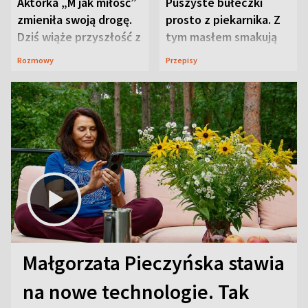
Aktorka „M jak miłość”
Puszyste bułeczki
zmieniła swoją drogę.
prosto z piekarnika. Z
Dziś wiąże przyszłość z
tym masłem smakują
neurobiologią
jeszcze lepiej
Rozmowy
Przepisy
Małgorzata Pieczyńska stawia
na nowe technologie. Tak