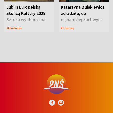
Lublin Europejską
Katarzyna Bujakiewicz
Stolicą Kultury 2029.
zdradziła, co
Sztuka wychodzi na
najbardziej zachwyca
ulice
ją w Lublinie
Aktualności
Rozmowy