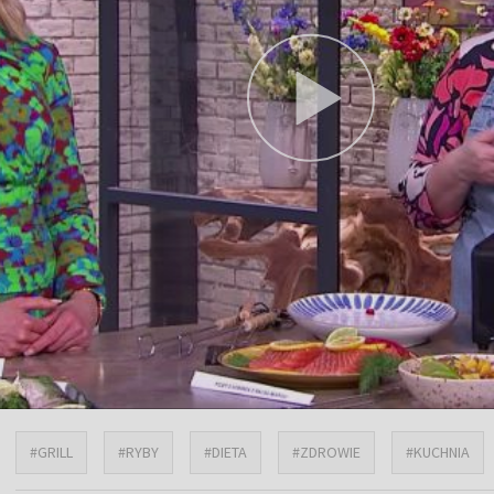
#GRILL
#RYBY
#DIETA
#ZDROWIE
#KUCHNIA