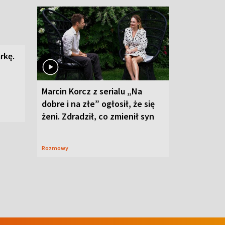
rkę.
Marcin Korcz z serialu „Na
dobre i na złe” ogłosił, że się
żeni. Zdradził, co zmienił syn
Rozmowy