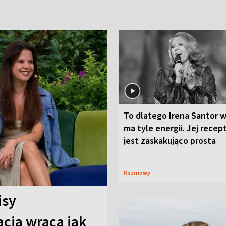
To dlatego Irena Santor w
ma tyle energii. Jej recep
jest zaskakująco prosta
Rozmowy
isy
cja wraca jak