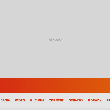
DANIA
WIDEO
KUCHNIA
ZDROWIE
GWIAZDY
PORADY
S