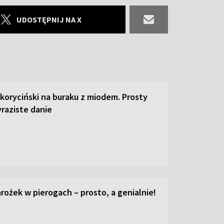
UDOSTĘPNIJ NA X
 koryciński na buraku z miodem. Prosty
raziste danie
ożek w pierogach – prosto, a genialnie!