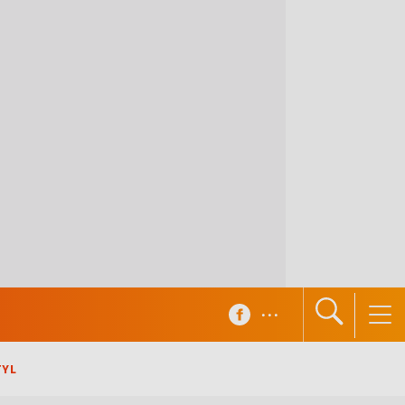
...
TYL