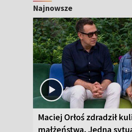
Najnowsze
Maciej Orłoś zdradził kul
małżeństwa. Jedna sytua