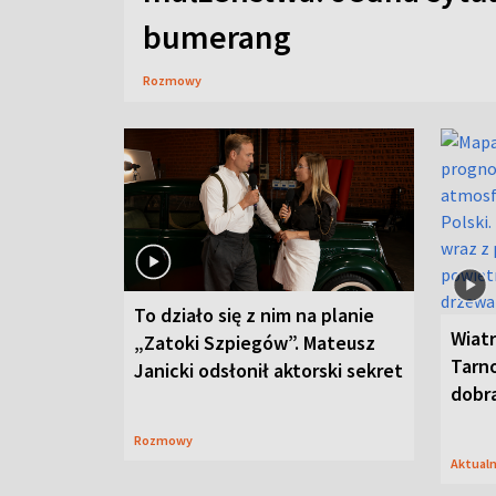
bumerang
Rozmowy
To działo się z nim na planie
Wiat
„Zatoki Szpiegów”. Mateusz
Tarno
Janicki odsłonił aktorski sekret
dobr
Rozmowy
Aktual