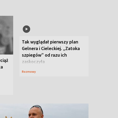
Tak wyglądał pierwszy plan
Gelnera i Cieleckiej. „Zatoka
szpiegów” od razu ich
ciąż
zaskoczyła
ta
Rozmowy