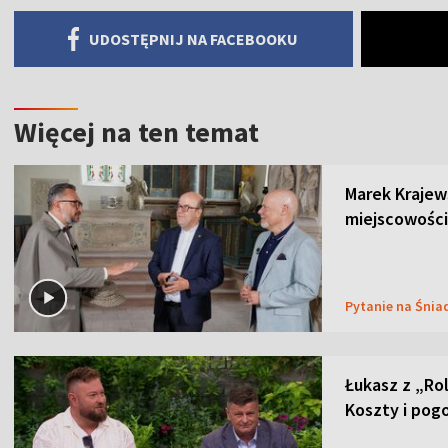
UDOSTĘPNIJ NA FACEBOOKU
Więcej na ten temat
Marek Krajew
miejscowości
Pytanie na Śnia
Łukasz z „Ro
Koszty i pog