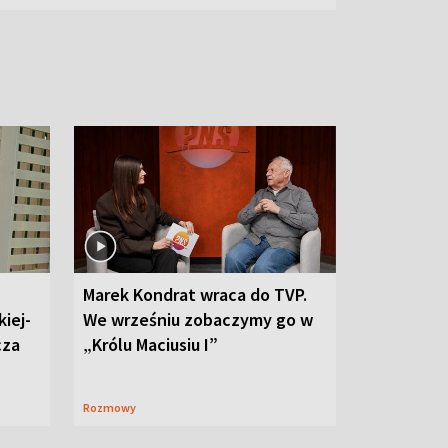
Marek Kondrat wraca do TVP.
iej-
We wrześniu zobaczymy go w
cza
„Królu Maciusiu I”
Rozmowy