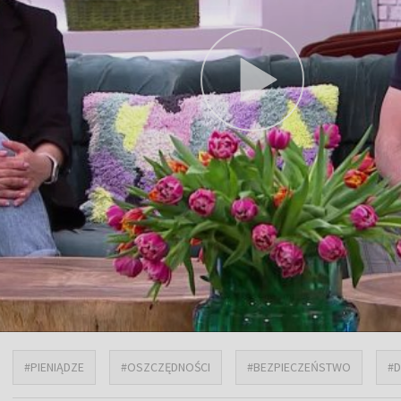
#PIENIĄDZE
#OSZCZĘDNOŚCI
#BEZPIECZEŃSTWO
#