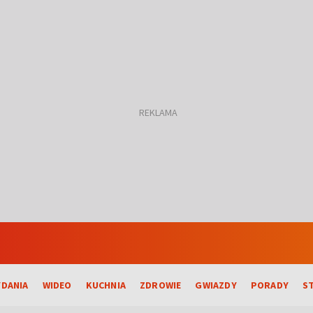
DANIA
WIDEO
KUCHNIA
ZDROWIE
GWIAZDY
PORADY
S