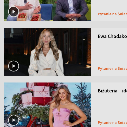
Pytanie na Śnia
Ewa Chodakow
Pytanie na Śnia
Biżuteria – i
Pytanie na Śnia