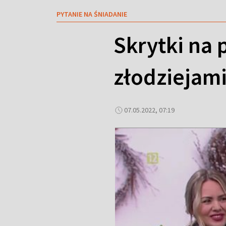
PYTANIE NA ŚNIADANIE
Skrytki na 
złodziejam
07.05.2022, 07:19