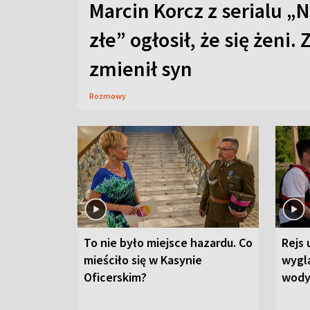
Marcin Korcz z serialu „N
złe” ogłosił, że się żeni. 
zmienił syn
Rozmowy
To nie było miejsce hazardu. Co
Rejs 
mieściło się w Kasynie
wygl
Oficerskim?
wod