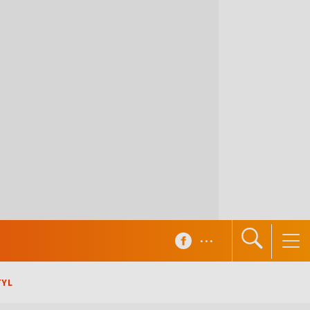
...
TYL