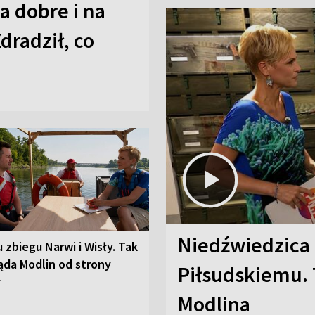
a dobre i na
Zdradził, co
Niedźwiedzica
u zbiegu Narwi i Wisły. Tak
ąda Modlin od strony
Piłsudskiemu. 
y
Modlina