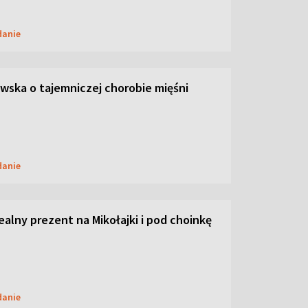
danie
ska o tajemniczej chorobie mięśni
danie
dealny prezent na Mikołajki i pod choinkę
danie