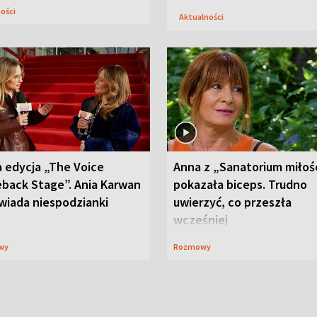
ności
Aktualności
 edycja „The Voice
Anna z „Sanatorium miłoś
back Stage”. Ania Karwan
pokazała biceps. Trudno
wiada niespodzianki
uwierzyć, co przeszła
wcześniej
wy
Rozmowy