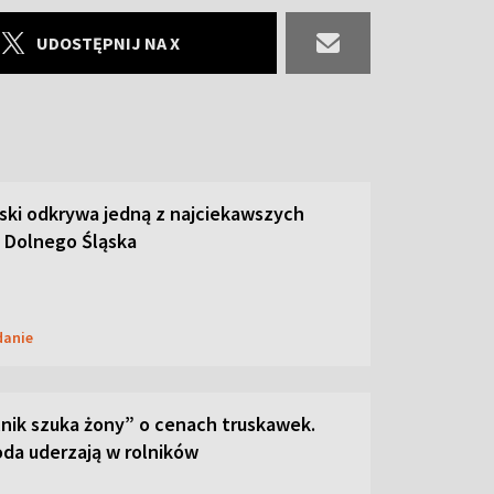
UDOSTĘPNIJ NA X
ski odkrywa jedną z najciekawszych
 Dolnego Śląska
danie
lnik szuka żony” o cenach truskawek.
oda uderzają w rolników