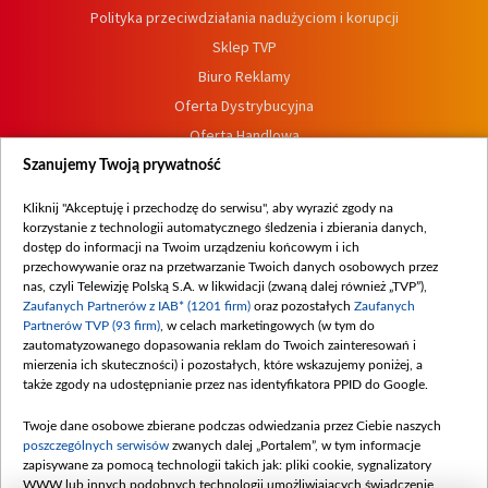
Polityka przeciwdziałania nadużyciom i korupcji
Sklep TVP
Biuro Reklamy
Oferta Dystrybucyjna
Oferta Handlowa
Dostępność
Szanujemy Twoją prywatność
Moje zgody
Kliknij "Akceptuję i przechodzę do serwisu", aby wyrazić zgody na
Procedura zgłoszeń wewnętrznych
korzystanie z technologii automatycznego śledzenia i zbierania danych,
dostęp do informacji na Twoim urządzeniu końcowym i ich
przechowywanie oraz na przetwarzanie Twoich danych osobowych przez
nas, czyli Telewizję Polską S.A. w likwidacji (zwaną dalej również „TVP”),
Zaufanych Partnerów z IAB* (1201 firm)
oraz pozostałych
Zaufanych
Partnerów TVP (93 firm)
, w celach marketingowych (w tym do
zautomatyzowanego dopasowania reklam do Twoich zainteresowań i
mierzenia ich skuteczności) i pozostałych, które wskazujemy poniżej, a
także zgody na udostępnianie przez nas identyfikatora PPID do Google.
Twoje dane osobowe zbierane podczas odwiedzania przez Ciebie naszych
poszczególnych serwisów
zwanych dalej „Portalem”, w tym informacje
zapisywane za pomocą technologii takich jak: pliki cookie, sygnalizatory
WWW lub innych podobnych technologii umożliwiających świadczenie