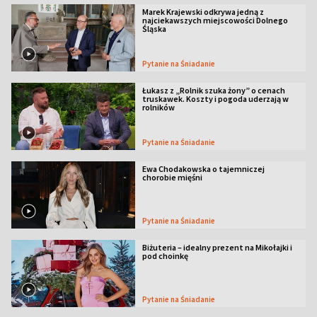
Marek Krajewski odkrywa jedną z
najciekawszych miejscowości Dolnego
Śląska
Pytanie na Śniadanie
Łukasz z „Rolnik szuka żony” o cenach
truskawek. Koszty i pogoda uderzają w
rolników
Pytanie na Śniadanie
Ewa Chodakowska o tajemniczej
chorobie mięśni
Pytanie na Śniadanie
Biżuteria – idealny prezent na Mikołajki i
pod choinkę
Pytanie na Śniadanie