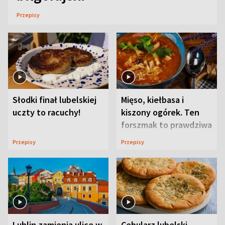
Przepisy
Słodki finał lubelskiej
Mięso, kiełbasa i
uczty to racuchy!
kiszony ogórek. Ten
forszmak to prawdziwa
uczta
Przepisy
Przepisy
Lublin zamienia ulice w
Cebularz lubelski.