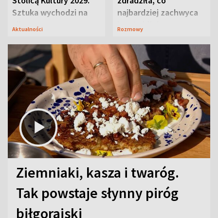
Stolicą Kultury 2029.
zdradziła, co
Sztuka wychodzi na
najbardziej zachwyca
ulice
ją w Lublinie
Aktualności
Rozmowy
Ziemniaki, kasza i twaróg.
Tak powstaje słynny piróg
biłgorajski