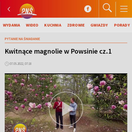
WYDANIA
WIDEO
KUCHNIA
ZDROWIE
GWIAZDY
PORADY
PYTANIE NA ŚNIADANIE
Kwitnące magnolie w Powsinie cz.1
07.05.2022, 07:18