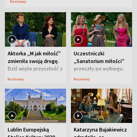
Rozmowy
Aktorka „M jak miłość”
Uczestniczki
zmieniła swoją drogę.
„Sanatorium miłości”
Dziś wiąże przyszłość z
przeszły po wybiegu.
neurobiologią
Te stylizacje
Rozmowy
Rozmowy
przyciągały wzrok
Lublin Europejską
Katarzyna Bujakiewicz