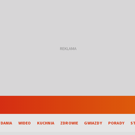
DANIA
WIDEO
KUCHNIA
ZDROWIE
GWIAZDY
PORADY
S