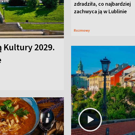
zdradziła, co najbardziej
zachwyca ją w Lublinie
Rozmowy
ą Kultury 2029.
e