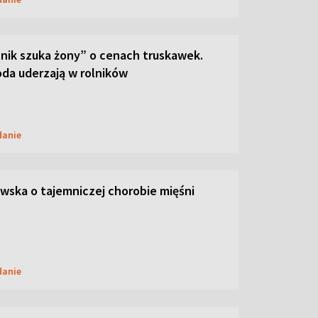
lnik szuka żony” o cenach truskawek.
oda uderzają w rolników
danie
ska o tajemniczej chorobie mięśni
danie