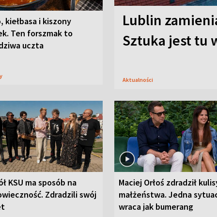
Lublin zamienia
, kiełbasa i kiszony
ek. Ten forszmak to
Sztuka jest tu
dziwa uczta
sy
Aktualności
ół KSU ma sposób na
Maciej Orłoś zdradził kulis
wieczność. Zdradzili swój
małżeństwa. Jedna sytua
et
wraca jak bumerang