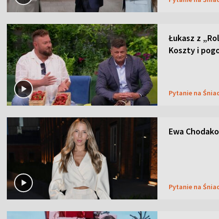
Łukasz z „Ro
Koszty i pog
Pytanie na Śnia
Ewa Chodakow
Pytanie na Śnia