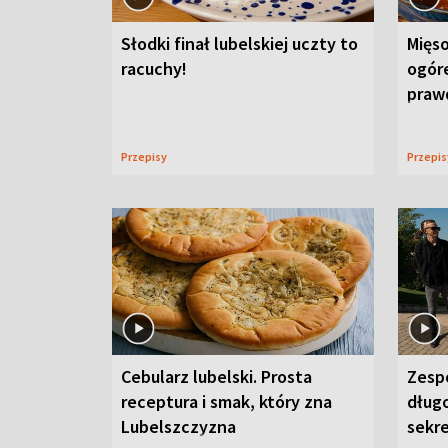
Słodki finał lubelskiej uczty to
Mięso
racuchy!
ogór
praw
Przepisy
Przepi
Cebularz lubelski. Prosta
Zesp
receptura i smak, który zna
długo
Lubelszczyzna
sekr