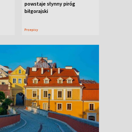
powstaje słynny piróg
biłgorajski
Przepisy