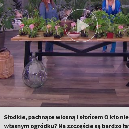
Słodkie, pachnące wiosną i słońcem O kto ni
własnym ogródku? Na szczęście są bardzo ła