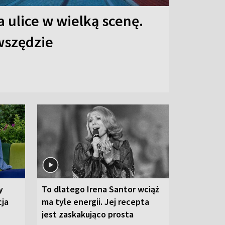
 ulice w wielką scenę.
 wszędzie
y
To dlatego Irena Santor wciąż
cja
ma tyle energii. Jej recepta
jest zaskakująco prosta