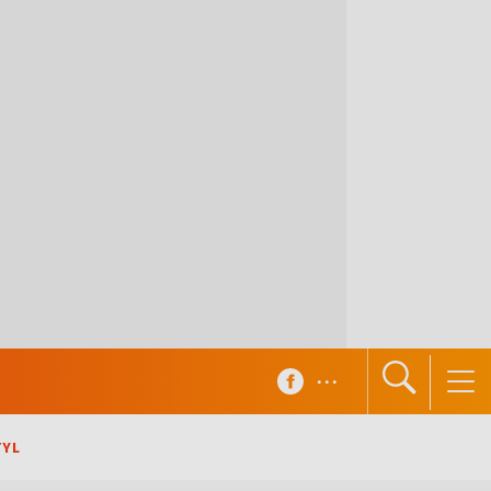
...
TYL