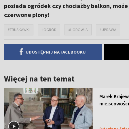
posiada ogródek czy chociażby balkon, może j
czerwone plony!
#TRUSKAWKI
#OGRÓD
#HODOWLA
#UPRAWA
UDOSTĘPNIJ NA FACEBOOKU
Więcej na ten temat
Marek Krajew
miejscowości
Pytanie na Śnia