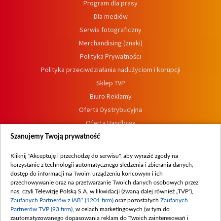
Program dla prasy
Dla mediów
Serwis fotograficzny
Merchandising (znaki)
Polityka Prywatności
Polityka przeciwdziałania nadużyciom i korupcji
Sklep TVP
Biuro Reklamy
Oferta Dystrybucyjna
Oferta Handlowa
Dostępność
Szanujemy Twoją prywatność
Moje zgody
Kliknij "Akceptuję i przechodzę do serwisu", aby wyrazić zgody na
Procedura zgłoszeń wewnętrznych
korzystanie z technologii automatycznego śledzenia i zbierania danych,
dostęp do informacji na Twoim urządzeniu końcowym i ich
przechowywanie oraz na przetwarzanie Twoich danych osobowych przez
nas, czyli Telewizję Polską S.A. w likwidacji (zwaną dalej również „TVP”),
Zaufanych Partnerów z IAB* (1201 firm)
oraz pozostałych
Zaufanych
Partnerów TVP (93 firm)
, w celach marketingowych (w tym do
zautomatyzowanego dopasowania reklam do Twoich zainteresowań i