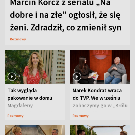
Marcin Korcz z serialu „Na
dobre i na złe” ogłosił, że się
żeni. Zdradził, co zmienił syn
Rozmowy
Tak wygląda
Marek Kondrat wraca
pakowanie w domu
do TVP. We wrześniu
Magdaleny
zobaczymy go w „Królu
Waligórskiej-Lisieckiej.
Maciusiu I”
Rozmowy
Rozmowy
Mąż nie odpuszcza