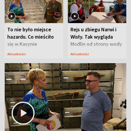
To nie było miejsce
Rejs u zbiegu Narwi i
hazardu. Co mieściło
Wisły. Tak wygląda
się w Kasynie
Modlin od strony wody
Oficerskim?
Aktualności
Aktualności