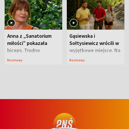
Anna z „Sanatorium
Gąsiewska i
miłości” pokazała
Sołtysiewicz wrócili w
biceps. Trudno
wyjątkowe miejsce. Na
uwierzyć, co przeszła
szlaku czekał
Rozmowy
Rozmowy
wcześniej
niedźwiedź