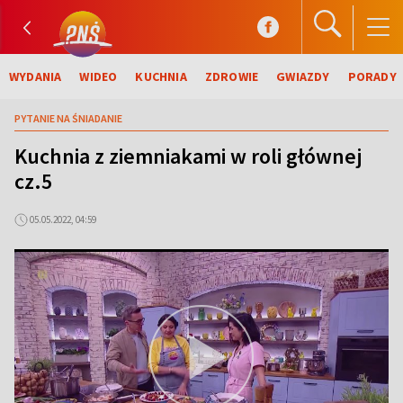
WYDANIA
WIDEO
KUCHNIA
ZDROWIE
GWIAZDY
PORADY
PYTANIE NA ŚNIADANIE
Kuchnia z ziemniakami w roli głównej
cz.5
05.05.2022, 04:59