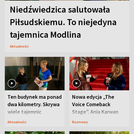
Niedźwiedzica salutowała
Piłsudskiemu. To niejedyna
tajemnica Modlina
Aktualności
Ten budynek ma ponad
Nowa edycja „The
dwa kilometry. Skrywa
Voice Comeback
wiele tajemnic
Stage”. Ania Karwan
zapowiada
Aktualności
Rozmowy
niespodzianki