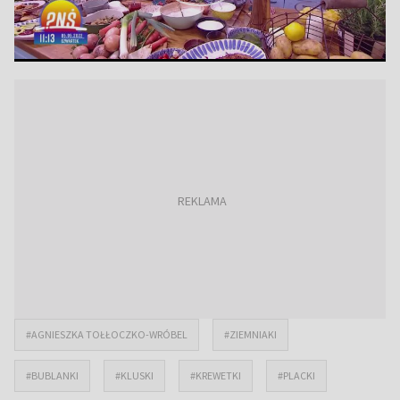
#AGNIESZKA TOŁŁOCZKO-WRÓBEL
#ZIEMNIAKI
#BUBLANKI
#KLUSKI
#KREWETKI
#PLACKI