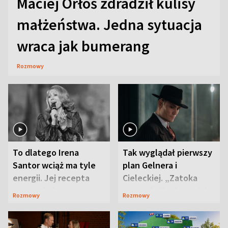
Maciej Orłoś zdradził kulisy
małżeństwa. Jedna sytuacja
wraca jak bumerang
Rozmowy
To dlatego Irena
Tak wyglądał pierwszy
Santor wciąż ma tyle
plan Gelnera i
energii. Jej recepta
Cieleckiej. „Zatoka
jest zaskakująco
szpiegów” od razu ich
Rozmowy
Rozmowy
prosta
zaskoczyła