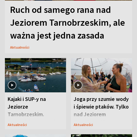
Ruch od samego rana nad
Jeziorem Tarnobrzeskim, ale
ważna jest jedna zasada
Aktualności
Kajaki i SUP-y na
Joga przy szumie wody
Jeziorze
i śpiewie ptaków. Tylko
Tarnobrzeskim.
nad Jeziorem
Przyrodnicy zwracają
Tarnobrzeskim
Aktualności
Aktualności
uwagę na coś jeszcze