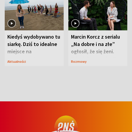
Kiedyś wydobywano tu
Marcin Korcz z serialu
siarkę. Dziś to idealne
„Na dobre i na złe”
miejsce na
ogłosił, że się żeni.
wypoczynek
Zdradził, co zmienił
Aktualności
Rozmowy
syn