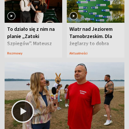
To działo się z nim na
Wiatr nad Jeziorem
planie „Zatoki
Tarnobrzeskim. Dla
Szpiegów”. Mateusz
żeglarzy to dobra
Janicki odsłonił
wiadomość
Rozmowy
Aktualności
aktorski sekret