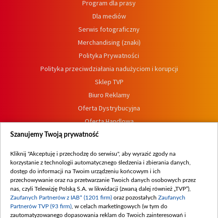
Program dla prasy
Dla mediów
Serwis fotograficzny
Merchandising (znaki)
Polityka Prywatności
Polityka przeciwdziałania nadużyciom i korupcji
Sklep TVP
Biuro Reklamy
Oferta Dystrybucyjna
Oferta Handlowa
Dostępność
Szanujemy Twoją prywatność
Moje zgody
Kliknij "Akceptuję i przechodzę do serwisu", aby wyrazić zgody na
Procedura zgłoszeń wewnętrznych
korzystanie z technologii automatycznego śledzenia i zbierania danych,
dostęp do informacji na Twoim urządzeniu końcowym i ich
przechowywanie oraz na przetwarzanie Twoich danych osobowych przez
nas, czyli Telewizję Polską S.A. w likwidacji (zwaną dalej również „TVP”),
Zaufanych Partnerów z IAB* (1201 firm)
oraz pozostałych
Zaufanych
Partnerów TVP (93 firm)
, w celach marketingowych (w tym do
zautomatyzowanego dopasowania reklam do Twoich zainteresowań i