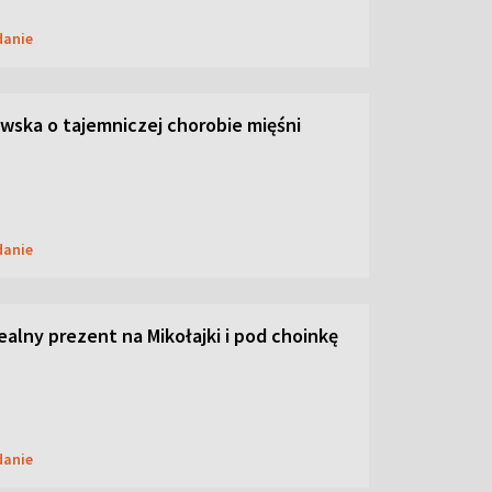
danie
ska o tajemniczej chorobie mięśni
danie
dealny prezent na Mikołajki i pod choinkę
danie