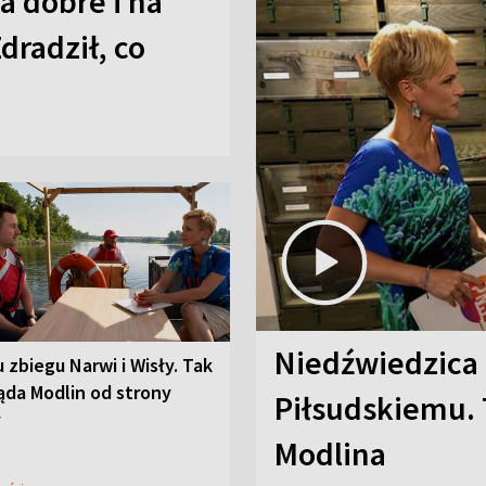
a dobre i na
Zdradził, co
Niedźwiedzica
u zbiegu Narwi i Wisły. Tak
ąda Modlin od strony
Piłsudskiemu. 
y
Modlina