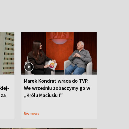
Marek Kondrat wraca do TVP.
iej-
We wrześniu zobaczymy go w
cza
„Królu Maciusiu I”
Rozmowy