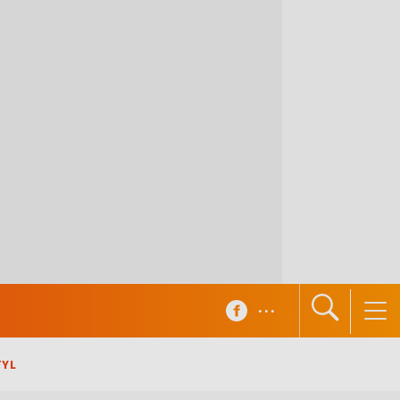
...
TYL