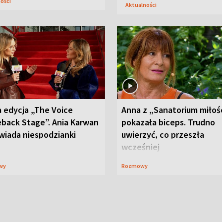
ności
Aktualności
 edycja „The Voice
Anna z „Sanatorium miłoś
back Stage”. Ania Karwan
pokazała biceps. Trudno
wiada niespodzianki
uwierzyć, co przeszła
wcześniej
wy
Rozmowy