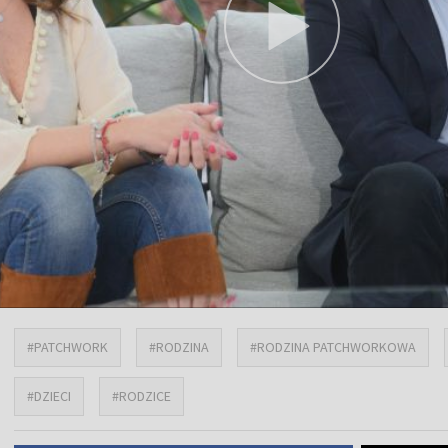
#PATCHWORK
#RODZINA
#RODZINA PATCHWORKOWA
#DZIECI
#RODZICE