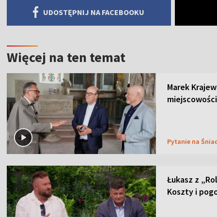
UDOSTĘPNIJ NA FACEBOOKU
Więcej na ten temat
Marek Krajew
miejscowości
Pytanie na Śnia
Łukasz z „Ro
Koszty i pog