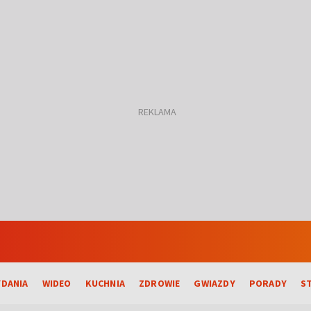
DANIA
WIDEO
KUCHNIA
ZDROWIE
GWIAZDY
PORADY
S