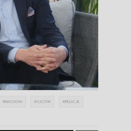
#MACOCHA
#OJCZYM
#RELACJE