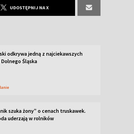
UDOSTĘPNIJ NA X
ski odkrywa jedną z najciekawszych
 Dolnego Śląska
danie
lnik szuka żony” o cenach truskawek.
oda uderzają w rolników