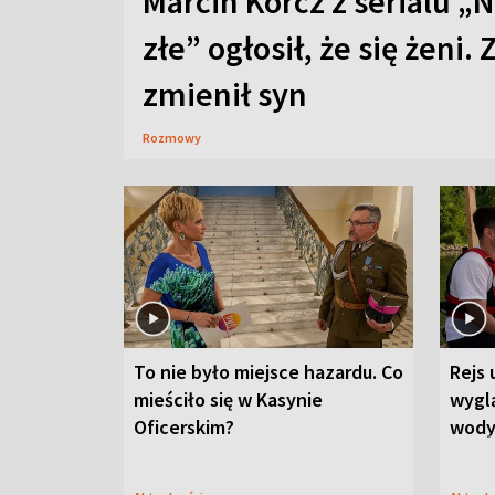
Marcin Korcz z serialu „N
złe” ogłosił, że się żeni. 
zmienił syn
Rozmowy
To nie było miejsce hazardu. Co
Rejs 
mieściło się w Kasynie
wygl
Oficerskim?
wod