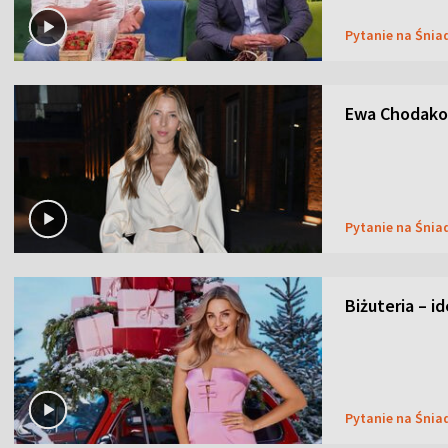
Pytanie na Śnia
Ewa Chodakow
Pytanie na Śnia
Biżuteria – i
Pytanie na Śnia