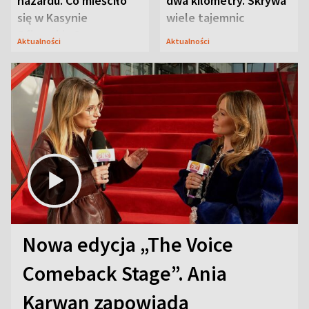
hazardu. Co mieściło
dwa kilometry. Skrywa
się w Kasynie
wiele tajemnic
Oficerskim?
Aktualności
Aktualności
Nowa edycja „The Voice
Comeback Stage”. Ania
Karwan zapowiada