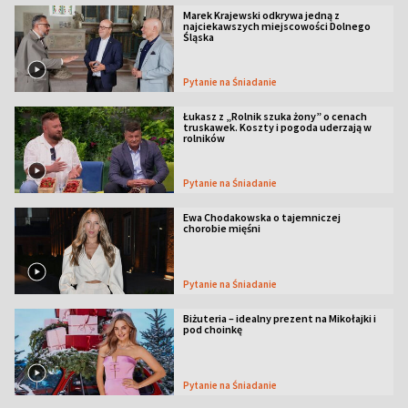
Marek Krajewski odkrywa jedną z
najciekawszych miejscowości Dolnego
Śląska
Pytanie na Śniadanie
Łukasz z „Rolnik szuka żony” o cenach
truskawek. Koszty i pogoda uderzają w
rolników
Pytanie na Śniadanie
Ewa Chodakowska o tajemniczej
chorobie mięśni
Pytanie na Śniadanie
Biżuteria – idealny prezent na Mikołajki i
pod choinkę
Pytanie na Śniadanie