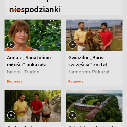
niespodzianki
Rozmowy
Anna z „Sanatorium
Gwiazdor „Barw
miłości” pokazała
szczęścia” został
biceps. Trudno
farmerem. Pokazał
uwierzyć, co przeszła
swoje niezwykłe
Rozmowy
Rozmowy
wcześniej
ranczo