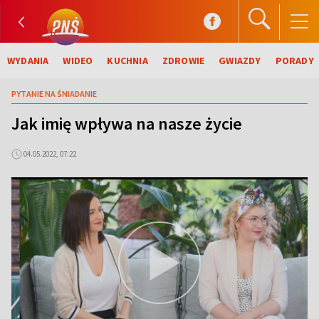
WYDANIA
WIDEO
KUCHNIA
ZDROWIE
GWIAZDY
PORADY
PYTANIE NA ŚNIADANIE
Jak imię wpływa na nasze życie
04.05.2022, 07:22