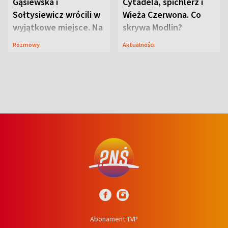
Gąsiewska i
Cytadela, spichlerz i
Sołtysiewicz wrócili w
Wieża Czerwona. Co
wyjątkowe miejsce. Na
skrywa Modlin?
szlaku czekał
Rozmowy
Aktualności
niedźwiedź
Abonament TVP