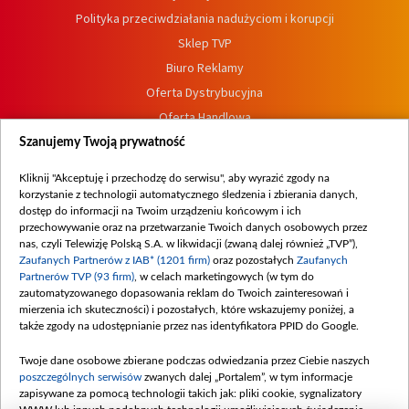
Polityka przeciwdziałania nadużyciom i korupcji
Sklep TVP
Biuro Reklamy
Oferta Dystrybucyjna
Oferta Handlowa
Dostępność
Szanujemy Twoją prywatność
Moje zgody
Kliknij "Akceptuję i przechodzę do serwisu", aby wyrazić zgody na
Procedura zgłoszeń wewnętrznych
korzystanie z technologii automatycznego śledzenia i zbierania danych,
dostęp do informacji na Twoim urządzeniu końcowym i ich
przechowywanie oraz na przetwarzanie Twoich danych osobowych przez
nas, czyli Telewizję Polską S.A. w likwidacji (zwaną dalej również „TVP”),
Zaufanych Partnerów z IAB* (1201 firm)
oraz pozostałych
Zaufanych
Partnerów TVP (93 firm)
, w celach marketingowych (w tym do
zautomatyzowanego dopasowania reklam do Twoich zainteresowań i
mierzenia ich skuteczności) i pozostałych, które wskazujemy poniżej, a
także zgody na udostępnianie przez nas identyfikatora PPID do Google.
Twoje dane osobowe zbierane podczas odwiedzania przez Ciebie naszych
poszczególnych serwisów
zwanych dalej „Portalem”, w tym informacje
zapisywane za pomocą technologii takich jak: pliki cookie, sygnalizatory