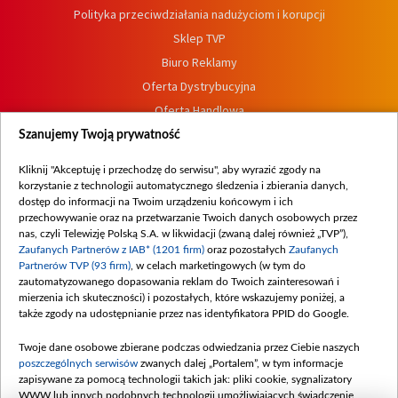
Polityka przeciwdziałania nadużyciom i korupcji
Sklep TVP
Biuro Reklamy
Oferta Dystrybucyjna
Oferta Handlowa
Dostępność
Szanujemy Twoją prywatność
Moje zgody
Kliknij "Akceptuję i przechodzę do serwisu", aby wyrazić zgody na
Procedura zgłoszeń wewnętrznych
korzystanie z technologii automatycznego śledzenia i zbierania danych,
dostęp do informacji na Twoim urządzeniu końcowym i ich
przechowywanie oraz na przetwarzanie Twoich danych osobowych przez
nas, czyli Telewizję Polską S.A. w likwidacji (zwaną dalej również „TVP”),
Zaufanych Partnerów z IAB* (1201 firm)
oraz pozostałych
Zaufanych
Partnerów TVP (93 firm)
, w celach marketingowych (w tym do
zautomatyzowanego dopasowania reklam do Twoich zainteresowań i
mierzenia ich skuteczności) i pozostałych, które wskazujemy poniżej, a
także zgody na udostępnianie przez nas identyfikatora PPID do Google.
Twoje dane osobowe zbierane podczas odwiedzania przez Ciebie naszych
poszczególnych serwisów
zwanych dalej „Portalem”, w tym informacje
zapisywane za pomocą technologii takich jak: pliki cookie, sygnalizatory
WWW lub innych podobnych technologii umożliwiających świadczenie