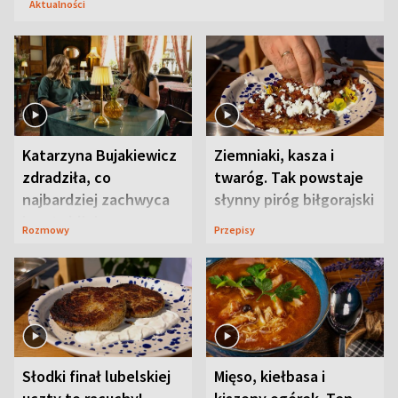
Aktualności
Katarzyna Bujakiewicz
Ziemniaki, kasza i
zdradziła, co
twaróg. Tak powstaje
najbardziej zachwyca
słynny piróg biłgorajski
ją w Lublinie
Rozmowy
Przepisy
Słodki finał lubelskiej
Mięso, kiełbasa i