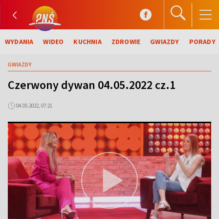
WYDANIA
WIDEO
KUCHNIA
ZDROWIE
GWIAZDY
PORADY
GWIAZDY
Czerwony dywan 04.05.2022 cz.1
04.05.2022, 07:21