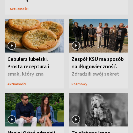
Aktualności
Cebularz lubelski.
Zespół KSU ma sposób
Prosta receptura i
na długowieczność.
smak, który zna
Zdradzili swój sekret
Lubelszczyzna
Aktualności
Rozmowy
Maciej Orłoś zdradził
To dlatego Irena