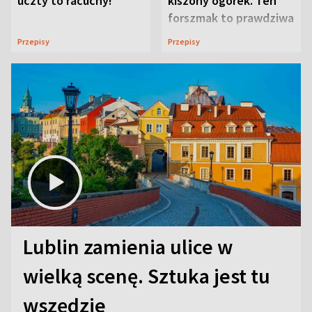
uczty to racuchy!
kiszony ogórek. Ten
forszmak to prawdziwa
uczta
Przepisy
Przepisy
Lublin zamienia ulice w
wielką scenę. Sztuka jest tu
wszędzie