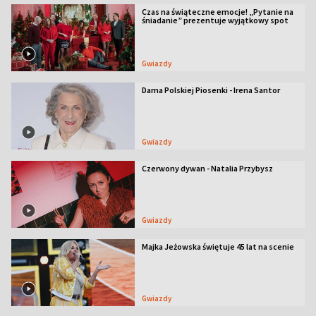
Czas na świąteczne emocje! „Pytanie na
śniadanie” prezentuje wyjątkowy spot
Gwiazdy
Dama Polskiej Piosenki - Irena Santor
Gwiazdy
Czerwony dywan - Natalia Przybysz
Gwiazdy
Majka Jeżowska świętuje 45 lat na scenie
Gwiazdy