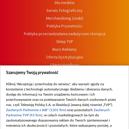
Dla mediów
Serwis fotograficzny
Merchandising (znaki)
Polityka Prywatności
Polityka przeciwdziałania nadużyciom i korupcji
Sklep TVP
Biuro Reklamy
Oferta Dystrybucyjna
Oferta Handlowa
Dostępność
Szanujemy Twoją prywatność
Moje zgody
Kliknij "Akceptuję i przechodzę do serwisu", aby wyrazić zgody na
Procedura zgłoszeń wewnętrznych
korzystanie z technologii automatycznego śledzenia i zbierania danych,
dostęp do informacji na Twoim urządzeniu końcowym i ich
przechowywanie oraz na przetwarzanie Twoich danych osobowych przez
nas, czyli Telewizję Polską S.A. w likwidacji (zwaną dalej również „TVP”),
Zaufanych Partnerów z IAB* (1201 firm)
oraz pozostałych
Zaufanych
Partnerów TVP (93 firm)
, w celach marketingowych (w tym do
zautomatyzowanego dopasowania reklam do Twoich zainteresowań i
mierzenia ich skuteczności) i pozostałych, które wskazujemy poniżej, a