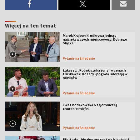
Więcej na ten temat
Marek Krajewski odkrywa jedną z
najciekawszych miejscowości Dolnego
Śląska
Pytanie na Śniadanie
Łukasz z „Rolnik szuka żony” o cenach
truskawek. Koszty i pogoda uderzają w
rolników
Pytanie na Śniadanie
Ewa Chodakowska o tajemniczej
chorobie mięśni
Pytanie na Śniadanie
Biżuteria – idealny prezent na Mikołajki i