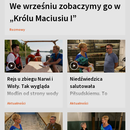
We wrześniu zobaczymy go w
„Królu Maciusiu I”
Rozmowy
Rejs u zbiegu Narwi i
Niedźwiedzica
Wisły. Tak wygląda
salutowała
Modlin od strony wody
Piłsudskiemu. To
niejedyna tajemnica
Aktualności
Aktualności
Modlina