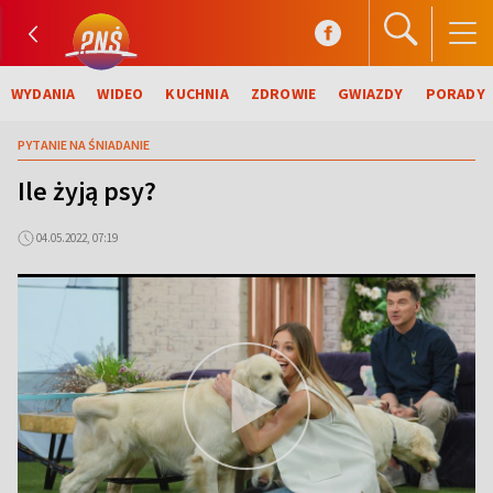
WYDANIA
WIDEO
KUCHNIA
ZDROWIE
GWIAZDY
PORADY
PYTANIE NA ŚNIADANIE
Ile żyją psy?
04.05.2022, 07:19