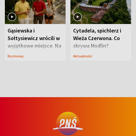
Gąsiewska i
Cytadela, spichlerz i
Sołtysiewicz wrócili w
Wieża Czerwona. Co
wyjątkowe miejsce. Na
skrywa Modlin?
szlaku czekał
Rozmowy
Aktualności
niedźwiedź