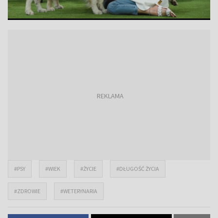
#PSY
#WIEK
#ŻYCIE
#DŁUGOŚĆ ŻYCIA
#ZDROWIE
#WETERYNARIA