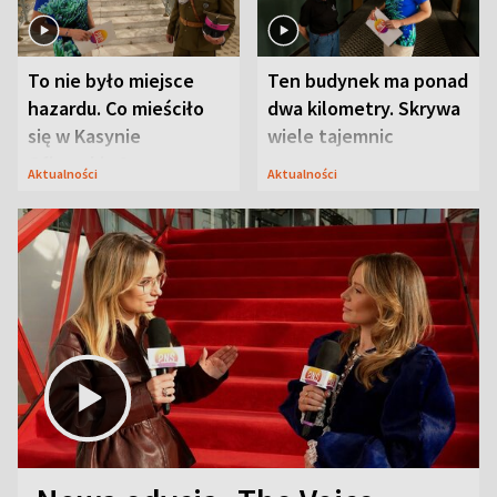
To nie było miejsce
Ten budynek ma ponad
hazardu. Co mieściło
dwa kilometry. Skrywa
się w Kasynie
wiele tajemnic
Oficerskim?
Aktualności
Aktualności