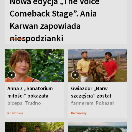
Nowa edycja „The Voice
Comeback Stage”. Ania
Karwan zapowiada
niespodzianki
Rozmowy
Anna z „Sanatorium
Gwiazdor „Barw
miłości” pokazała
szczęścia” został
biceps. Trudno
farmerem. Pokazał
uwierzyć, co przeszła
swoje niezwykłe
Rozmowy
Rozmowy
wcześniej
ranczo