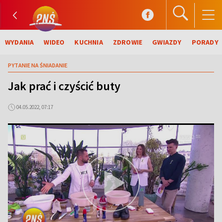
WYDANIA
WIDEO
KUCHNIA
ZDROWIE
GWIAZDY
PORADY
PYTANIE NA ŚNIADANIE
Jak prać i czyścić buty
04.05.2022, 07:17