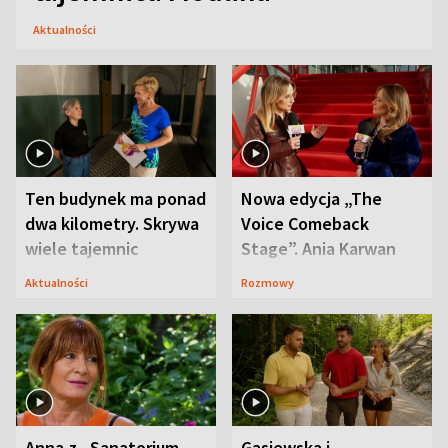
Aktualności
Ten budynek ma ponad
Nowa edycja „The
dwa kilometry. Skrywa
Voice Comeback
wiele tajemnic
Stage”. Ania Karwan
zapowiada
Aktualności
Rozmowy
niespodzianki
Anna z „Sanatorium
Gąsiewska i