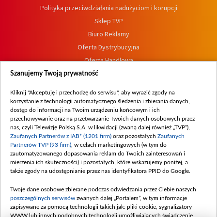
Polityka przeciwdziałania nadużyciom i korupcji
Sklep TVP
Biuro Reklamy
Oferta Dystrybucyjna
Oferta Handlowa
Dostępność
Szanujemy Twoją prywatność
Moje zgody
Kliknij "Akceptuję i przechodzę do serwisu", aby wyrazić zgody na
Procedura zgłoszeń wewnętrznych
korzystanie z technologii automatycznego śledzenia i zbierania danych,
dostęp do informacji na Twoim urządzeniu końcowym i ich
przechowywanie oraz na przetwarzanie Twoich danych osobowych przez
nas, czyli Telewizję Polską S.A. w likwidacji (zwaną dalej również „TVP”),
Zaufanych Partnerów z IAB* (1201 firm)
oraz pozostałych
Zaufanych
Partnerów TVP (93 firm)
, w celach marketingowych (w tym do
zautomatyzowanego dopasowania reklam do Twoich zainteresowań i
mierzenia ich skuteczności) i pozostałych, które wskazujemy poniżej, a
także zgody na udostępnianie przez nas identyfikatora PPID do Google.
Twoje dane osobowe zbierane podczas odwiedzania przez Ciebie naszych
poszczególnych serwisów
zwanych dalej „Portalem”, w tym informacje
zapisywane za pomocą technologii takich jak: pliki cookie, sygnalizatory
WWW lub innych podobnych technologii umożliwiających świadczenie