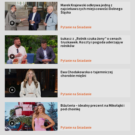
Marek Krajewski odkrywa jedną z
najciekawszych miejscowości Dolnego
Śląska
Pytanie na Śniadanie
Łukasz z „Rolnik szuka żony” o cenach
truskawek. Koszty i pogoda uderzają w
rolników
Pytanie na Śniadanie
Ewa Chodakowska o tajemniczej
chorobie mięśni
Pytanie na Śniadanie
Biżuteria – idealny prezent na Mikołajki i
pod choinkę
Pytanie na Śniadanie