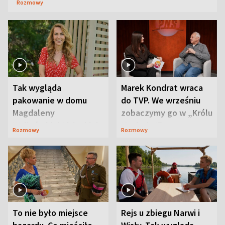
Rozmowy
Tak wygląda
Marek Kondrat wraca
pakowanie w domu
do TVP. We wrześniu
Magdaleny
zobaczymy go w „Królu
Waligórskiej-Lisieckiej.
Maciusiu I”
Rozmowy
Rozmowy
Mąż nie odpuszcza
To nie było miejsce
Rejs u zbiegu Narwi i