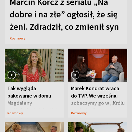
Marcin Korcz z serialu „Na
dobre i na złe” ogłosił, że się
żeni. Zdradził, co zmienił syn
Rozmowy
Tak wygląda
Marek Kondrat wraca
pakowanie w domu
do TVP. We wrześniu
Magdaleny
zobaczymy go w „Królu
Waligórskiej-Lisieckiej.
Maciusiu I”
Rozmowy
Rozmowy
Mąż nie odpuszcza