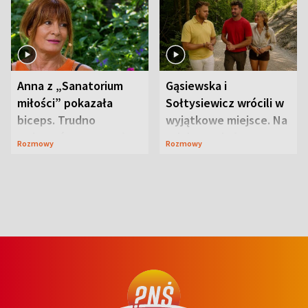
Anna z „Sanatorium
Gąsiewska i
miłości” pokazała
Sołtysiewicz wrócili w
biceps. Trudno
wyjątkowe miejsce. Na
uwierzyć, co przeszła
szlaku czekał
Rozmowy
Rozmowy
wcześniej
niedźwiedź