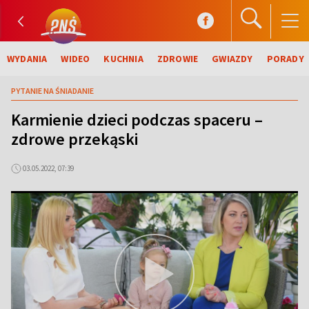
WYDANIA
WIDEO
KUCHNIA
ZDROWIE
GWIAZDY
PORADY
PYTANIE NA ŚNIADANIE
Karmienie dzieci podczas spaceru –
zdrowe przekąski
03.05.2022, 07:39