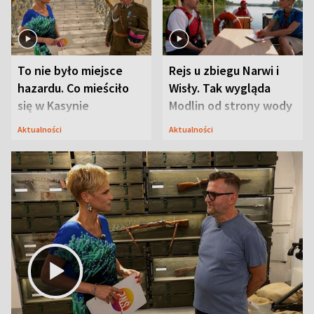
To nie było miejsce
Rejs u zbiegu Narwi i
hazardu. Co mieściło
Wisły. Tak wygląda
się w Kasynie
Modlin od strony wody
Oficerskim?
Aktualności
Aktualności