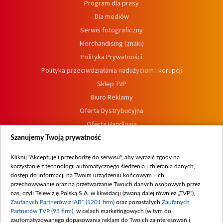
Program dla prasy
Dla mediów
Serwis fotograficzny
Merchandising (znaki)
Polityka Prywatności
Polityka przeciwdziałania nadużyciom i korupcji
Sklep TVP
Biuro Reklamy
Oferta Dystrybucyjna
Oferta Handlowa
Dostępność
Szanujemy Twoją prywatność
Moje zgody
Kliknij "Akceptuję i przechodzę do serwisu", aby wyrazić zgody na
Procedura zgłoszeń wewnętrznych
korzystanie z technologii automatycznego śledzenia i zbierania danych,
dostęp do informacji na Twoim urządzeniu końcowym i ich
przechowywanie oraz na przetwarzanie Twoich danych osobowych przez
nas, czyli Telewizję Polską S.A. w likwidacji (zwaną dalej również „TVP”),
Zaufanych Partnerów z IAB* (1201 firm)
oraz pozostałych
Zaufanych
Partnerów TVP (93 firm)
, w celach marketingowych (w tym do
zautomatyzowanego dopasowania reklam do Twoich zainteresowań i