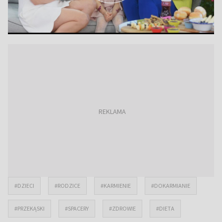
#DZIECI
#RODZICE
#KARMIENIE
#DOKARMIANIE
#PRZEKĄSKI
#SPACERY
#ZDROWIE
#DIETA