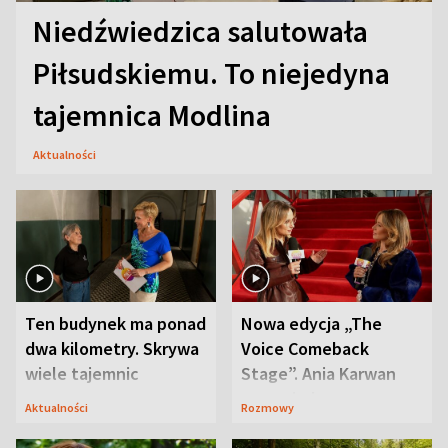
Niedźwiedzica salutowała
Piłsudskiemu. To niejedyna
tajemnica Modlina
Aktualności
Ten budynek ma ponad
Nowa edycja „The
dwa kilometry. Skrywa
Voice Comeback
wiele tajemnic
Stage”. Ania Karwan
zapowiada
Aktualności
Rozmowy
niespodzianki