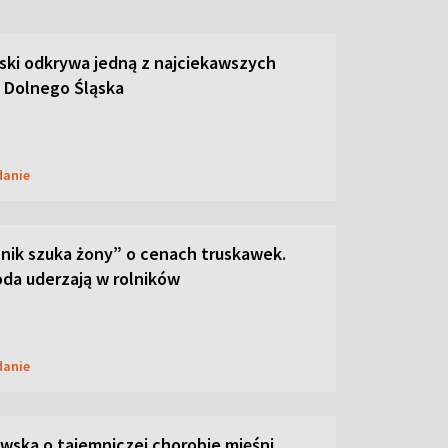
ski odkrywa jedną z najciekawszych
 Dolnego Śląska
danie
lnik szuka żony” o cenach truskawek.
oda uderzają w rolników
danie
ska o tajemniczej chorobie mięśni