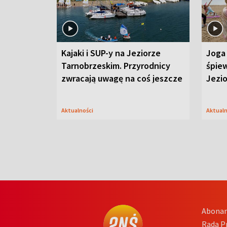
Kajaki i SUP-y na Jeziorze
Joga 
Tarnobrzeskim. Przyrodnicy
śpiew
zwracają uwagę na coś jeszcze
Jezi
Aktualności
Aktual
Abona
Rada 