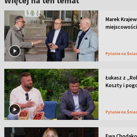
Więcej na ten temat
Marek Krajew
miejscowości
Pytanie na Śnia
Łukasz z „Ro
Koszty i pog
Pytanie na Śnia
Ewa Chodakow