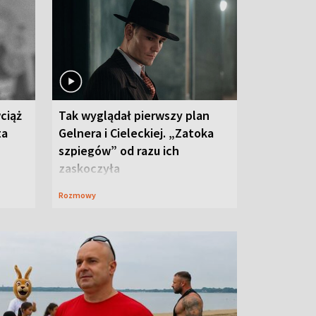
ciąż
Tak wyglądał pierwszy plan
ta
Gelnera i Cieleckiej. „Zatoka
szpiegów” od razu ich
zaskoczyła
Rozmowy