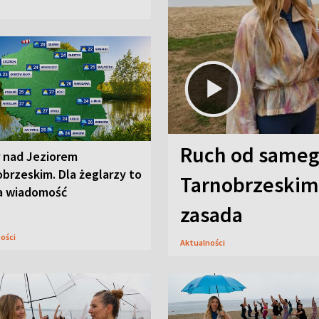
Ruch od sameg
r nad Jeziorem
brzeskim. Dla żeglarzy to
Tarnobrzeskim,
a wiadomość
zasada
ności
Aktualności