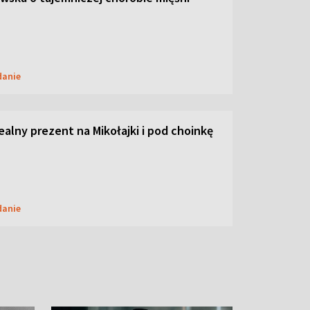
danie
dealny prezent na Mikołajki i pod choinkę
danie