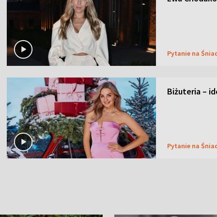
Pytanie na Śnia
Biżuteria – i
Pytanie na Śnia