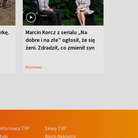
rkę.
Marcin Korcz z serialu „Na
dobre i na złe” ogłosił, że się
żeni. Zdradził, co zmienił syn
Rozmowy
nformacji TVP
Sklep TVP
tyki
Biuro Reklamy