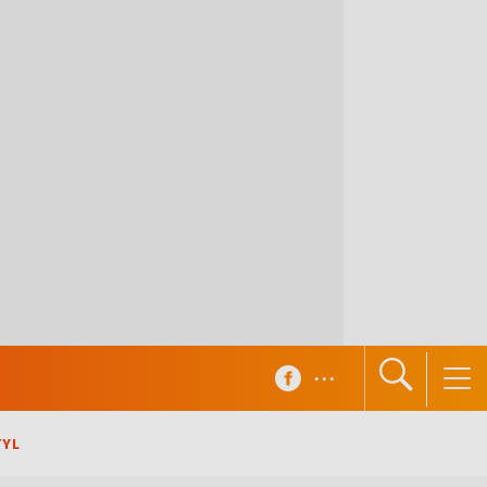
...
TYL