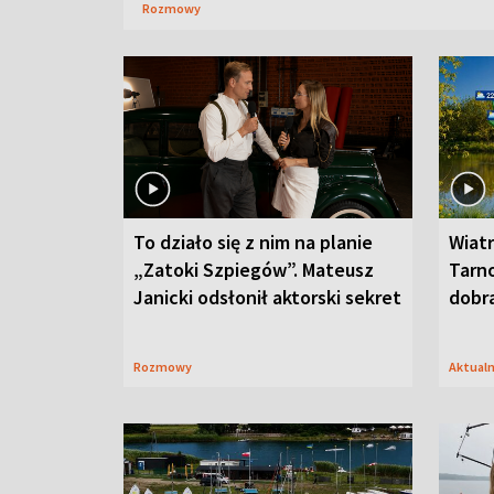
Rozmowy
To działo się z nim na planie
Wiat
„Zatoki Szpiegów”. Mateusz
Tarno
Janicki odsłonił aktorski sekret
dobr
Rozmowy
Aktual