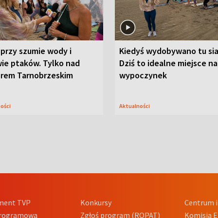
przy szumie wody i
Kiedyś wydobywano tu sia
ie ptaków. Tylko nad
Dziś to idealne miejsce na
orem Tarnobrzeskim
wypoczynek
ności
Aktualności
ment TVP
Konkursy
Centrum i
Programowa
Zgłoś program (ROPAT)
Komisja E